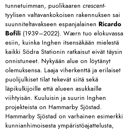
tunnetuimman, puolikaaren
crescent
-
tyylisen valtavankokoisen rakennuksen sai
suunniteltavakseen espanjalainen
Ricardo
Bofili
(1939–2022). Wærn tuo elokuvassa
esiin, kuinka Inghen itsensäkään mielestä
kaikki Södra Stationin ratkaisut eivät täysin
onnistuneet. Nykyään alue on löytänyt
olemuksensa. Laaja viherkenttä ja erilaiset
puolijulkiset tilat tekevät siitä sekä
läpikulkijoille että alueen asukkaille
viihtyisän. Kuuluisin ja suurin Inghen
projekteista on Hammarby Sjöstad.
Hammarby Sjöstad on varhainen esimerkki
kunnianhimoisesta ympäristöajattelusta,