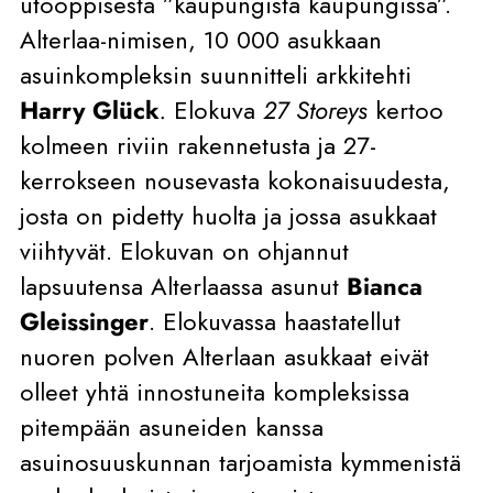
utooppisesta ”kaupungista kaupungissa”.
Alterlaa-nimisen, 10 000 asukkaan
asuinkompleksin suunnitteli arkkitehti
Harry Glück
.
Elokuva
27 Storeys
kertoo
kolmeen riviin rakennetusta ja 27-
kerrokseen nousevasta kokonaisuudesta,
josta on pidetty huolta ja jossa asukkaat
viihtyvät. Elokuvan on ohjannut
lapsuutensa Alterlaassa asunut
Bianca
Gleissinger
. Elokuvassa haastatellut
nuoren polven Alterlaan asukkaat eivät
olleet yhtä innostuneita kompleksissa
pitempään asuneiden kanssa
asuinosuuskunnan tarjoamista kymmenistä