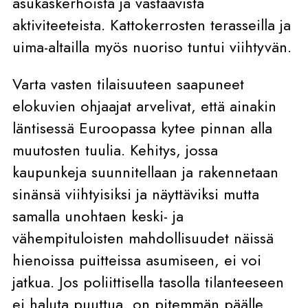
asukaskerhoista ja vastaavista
aktiviteeteista. Kattokerrosten terasseilla ja
uima-altailla myös nuoriso tuntui viihtyvän.
Varta vasten tilaisuuteen saapuneet
elokuvien ohjaajat arvelivat, että ainakin
läntisessä Euroopassa kytee pinnan alla
muutosten tuulia. Kehitys, jossa
kaupunkeja suunnitellaan ja rakennetaan
sinänsä viihtyisiksi ja näyttäviksi mutta
samalla unohtaen keski- ja
vähempituloisten mahdollisuudet näissä
hienoissa puitteissa asumiseen, ei voi
jatkua. Jos poliittisella tasolla tilanteeseen
ei haluta puuttua, on pitemmän päälle