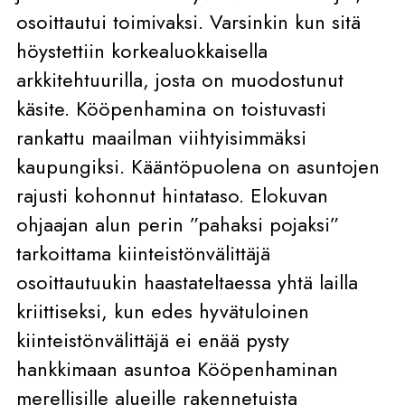
osoittautui toimivaksi. Varsinkin kun sitä
höystettiin korkealuokkaisella
arkkitehtuurilla, josta on muodostunut
käsite. Kööpenhamina on toistuvasti
rankattu maailman viihtyisimmäksi
kaupungiksi. Kääntöpuolena on asuntojen
rajusti kohonnut hintataso. Elokuvan
ohjaajan alun perin ”pahaksi pojaksi”
tarkoittama kiinteistönvälittäjä
osoittautuukin haastateltaessa yhtä lailla
kriittiseksi, kun edes hyvätuloinen
kiinteistönvälittäjä ei enää pysty
hankkimaan asuntoa Kööpenhaminan
merellisille alueille rakennetuista