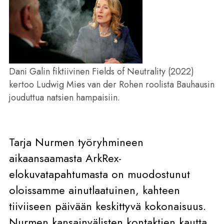
Dani Galin fiktiivinen Fields of Neutrality (2022)
kertoo Ludwig Mies van der Rohen roolista Bauhausin
jouduttua natsien hampaisiin.
Tarja Nurmen työryhmineen
aikaansaamasta ArkRex-
elokuvatapahtumasta on muodostunut
oloissamme ainutlaatuinen, kahteen
tiiviiseen päivään keskittyvä kokonaisuus.
Nurmen kansainvälisten kontaktien kautta