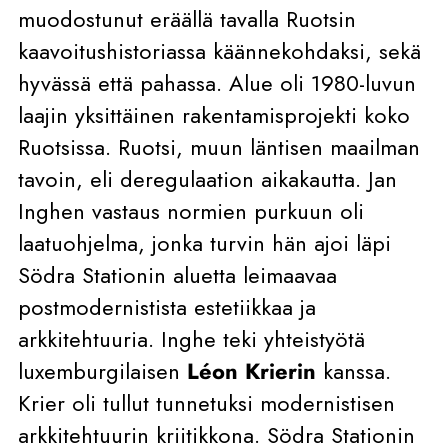
muodostunut eräällä tavalla Ruotsin
kaavoitushistoriassa käännekohdaksi, sekä
hyvässä että pahassa. Alue oli 1980-luvun
laajin yksittäinen rakentamisprojekti koko
Ruotsissa. Ruotsi, muun läntisen maailman
tavoin, eli deregulaation aikakautta. Jan
Inghen vastaus normien purkuun oli
laatuohjelma, jonka turvin hän ajoi läpi
Södra Stationin aluetta leimaavaa
postmodernistista estetiikkaa ja
arkkitehtuuria. Inghe teki yhteistyötä
luxemburgilaisen
Léon Krierin
kanssa.
Krier oli tullut tunnetuksi modernistisen
arkkitehtuurin kriitikkona. Södra Stationin