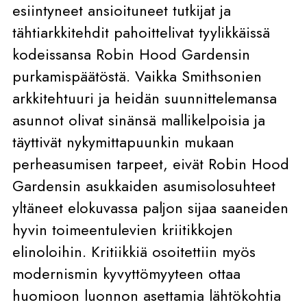
esiintyneet ansioituneet tutkijat ja
tähtiarkkitehdit pahoittelivat tyylikkäissä
kodeissansa Robin Hood Gardensin
purkamispäätöstä. Vaikka Smithsonien
arkkitehtuuri ja heidän suunnittelemansa
asunnot olivat sinänsä mallikelpoisia ja
täyttivät nykymittapuunkin mukaan
perheasumisen tarpeet, eivät Robin Hood
Gardensin asukkaiden asumisolosuhteet
yltäneet elokuvassa paljon sijaa saaneiden
hyvin toimeentulevien kriitikkojen
elinoloihin. Kritiikkiä osoitettiin myös
modernismin kyvyttömyyteen ottaa
huomioon luonnon asettamia lähtökohtia