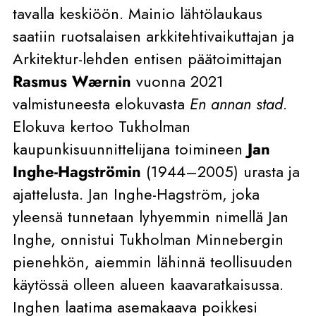
tavalla keskiöön. Mainio lähtölaukaus
saatiin ruotsalaisen arkkitehtivaikuttajan ja
Arkitektur-lehden entisen päätoimittajan
Rasmus W
æ
rnin
vuonna 2021
valmistuneesta elokuvasta
En annan stad
.
Elokuva kertoo Tukholman
kaupunkisuunnittelijana toimineen
Jan
Inghe-Hagströmin
(1944–2005) urasta ja
ajattelusta. Jan Inghe-Hagström, joka
yleensä tunnetaan lyhyemmin nimellä Jan
Inghe, onnistui Tukholman Minnebergin
pienehkön, aiemmin lähinnä teollisuuden
käytössä olleen alueen kaavaratkaisussa.
Inghen laatima asemakaava poikkesi