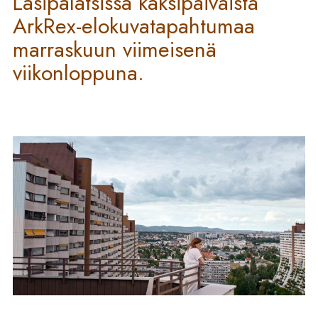
Lasipalatsissa kaksipäiväistä
ArkRex-elokuvatapahtumaa
marraskuun viimeisenä
viikonloppuna.