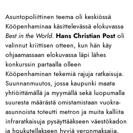
Asuntopoliittinen teema oli keskiössä
Kööpenhaminaa käsittelevässä elokuvassa
Best in the World
.
Hans Christian Post
oli
valinnut kriittisen otteen, kun hän käy
ohjaamassaan elokuvassa läpi lähes
konkurssin partaalla olleen
Kööpenhaminan tekemiä rajuja ratkaisuja.
Suunnanmuutos, jossa kaupunki maata
yhtiöittämällä ja myymällä sekä luopumalla
suuresta määrästä omistamistaan vuokra-
asunnoista toteutti metron ja muita kalliita
infraratkaisuja pysäyttääkseen väestökadon
ja houkutellakseen hyviä veronmaksajia,