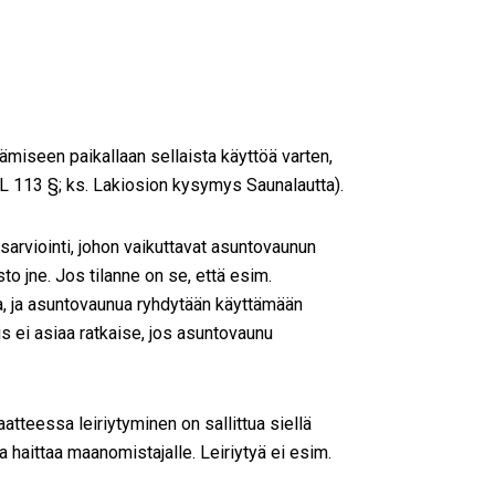
miseen paikallaan sellaista käyttöä varten,
MRL 113 §; ks. Lakiosion kysymys Saunalautta).
arviointi, johon vaikuttavat asuntovaunun
o jne. Jos tilanne on se, että esim.
a, ja asuntovaunua ryhdytään käyttämään
s ei asiaa ratkaise, jos asuntovaunu
tteessa leiriytyminen on sallittua siellä
a haittaa maanomistajalle. Leiriytyä ei esim.