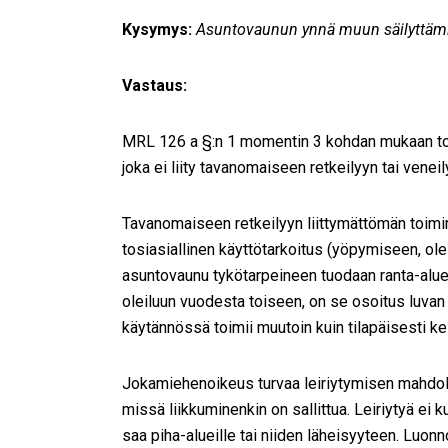
Kysymys:
Asuntovaunun ynnä muun säilyttäminen
Vastaus:
MRL 126 a §:n 1 momentin 3 kohdan mukaan toime
joka ei liity tavanomaiseen retkeilyyn tai vene
Tavanomaiseen retkeilyyn liittymättömän toimin
tosiasiallinen käyttötarkoitus (yöpymiseen, ole
asuntovaunu tykötarpeineen tuodaan ranta-aluee
oleiluun vuodesta toiseen, on se osoitus luvan
käytännössä toimii muutoin kuin tilapäisesti
Jokamiehenoikeus turvaa leiriytymisen mahdolli
missä liikkuminenkin on sallittua. Leiriytyä ei
saa piha-alueille tai niiden läheisyyteen. Luonno