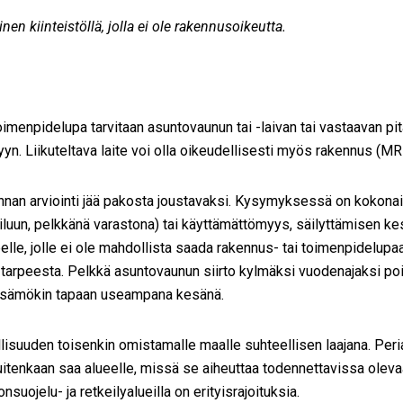
 kiinteistöllä, jolla ei ole rakennusoikeutta.
npidelupa tarvitaan asuntovaunun tai -laivan tai vastaavan pitä
ilyyn. Liikuteltava laite voi olla oikeudellisesti myös rakennus (
nan arviointi jää pakosta joustavaksi. Kysymyksessä on kokonais
iluun, pelkkänä varastona) tai käyttämättömyys, säilyttämisen kest
lle, jolle ei ole mahdollista saada rakennus- tai toimenpidelupa
 tarpeesta. Pelkkä asuntovaunun siirto kylmäksi vuodenajaksi poi
 kesämökin tapaan useampana kesänä.
suuden toisenkin omistamalle maalle suhteellisen laajana. Periaa
 kuitenkaan saa alueelle, missä se aiheuttaa todennettavissa oleva
nsuojelu- ja retkeilyalueilla on erityisrajoituksia.