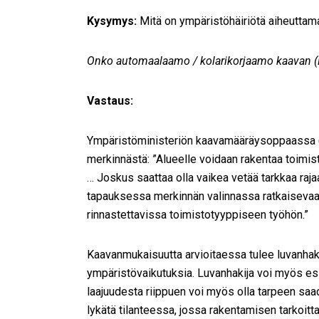
Kysymys:
Mitä on ympäristöhäiriötä aiheuttam
Onko automaalaamo / kolarikorjaamo kaavan 
Vastaus:
Ympäristöministeriön kaavamääräysoppaassa (A
merkinnästä: ”Alueelle voidaan rakentaa toimis
… Joskus saattaa olla vaikea vetää tarkkaa raj
tapauksessa merkinnän valinnassa ratkaisevaa 
rinnastettavissa toimistotyyppiseen työhön.”
Kaavanmukaisuutta arvioitaessa tulee luvanhaki
ympäristövaikutuksia. Luvanhakija voi myös esitt
laajuudesta riippuen voi myös olla tarpeen sa
lykätä tilanteessa, jossa rakentamisen tarkoit