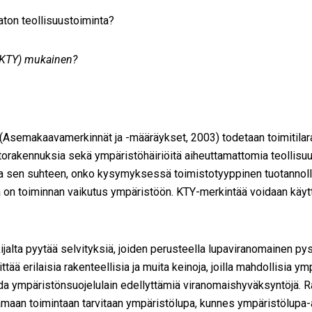
aton teollisuustoiminta?
(KTY) mukainen?
semakaavamerkinnät ja -määräykset, 2003) todetaan toimitilara
torakennuksia sekä ympäristöhäiriöitä aiheuttamattomia teollisuus
aa sen suhteen, onko kysymyksessä toimistotyyppinen tuotannollin
on toiminnan vaikutus ympäristöön. KTY-merkintää voidaan käyttä
jalta pyytää selvityksiä, joiden perusteella lupaviranomainen py
ää erilaisia rakenteellisia ja muita keinoja, joilla mahdollisia y
ada ympäristönsuojelulain edellyttämiä viranomaishyväksyntöjä. 
tamaan toimintaan tarvitaan ympäristölupa, kunnes ympäristölupa-