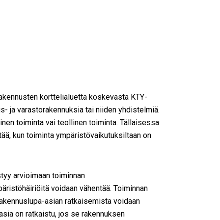
kennusten korttelialuetta koskevasta KTY-
- ja varastorakennuksia tai niiden yhdistelmiä.
en toiminta vai teollinen toiminta. Tällaisessa
ä, kun toiminta ympäristövaikutuksiltaan on
styy arvioimaan toiminnan
mpäristöhäiriöitä voidaan vähentää. Toiminnan
Rakennuslupa-asian ratkaisemista voidaan
asia on ratkaistu, jos se rakennuksen