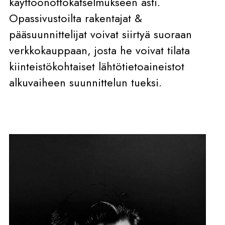
käyttöönottokatselmukseen asti.
Opassivustoilta rakentajat &
pääsuunnittelijat voivat siirtyä suoraan
verkkokauppaan, josta he voivat tilata
kiinteistökohtaiset lähtötietoaineistot
alkuvaiheen suunnittelun tueksi.