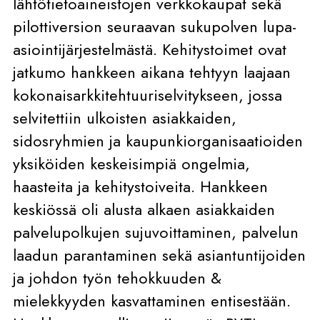
lähtötietoaineistojen verkkokaupat sekä
pilottiversion seuraavan sukupolven lupa-
asiointijärjestelmästä. Kehitystoimet ovat
jatkumo hankkeen aikana tehtyyn laajaan
kokonaisarkkitehtuuriselvitykseen, jossa
selvitettiin ulkoisten asiakkaiden,
sidosryhmien ja kaupunkiorganisaatioiden
yksiköiden keskeisimpiä ongelmia,
haasteita ja kehitystoiveita. Hankkeen
keskiössä oli alusta alkaen asiakkaiden
palvelupolkujen sujuvoittaminen, palvelun
laadun parantaminen sekä asiantuntijoiden
ja johdon työn tehokkuuden &
mielekkyyden kasvattaminen entisestään.