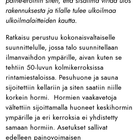
paine-​eroihin siten, että sisäilma virtaa ulos
rakennuksesta ja tilalle tulee ulkoilmaa
ulkoilmalaitteiden kautta.
Ratkaisu perustuu kokonaisvaltaiselle
suunnittelulle, jossa talo suunnitellaan
ilmanvaihdon ympärille, aivan kuten se
tehtiin 50-luvun kolmikerroksissa
rintamiestaloissa. Pesuhuone ja sauna
sijoitettiin kellariin ja siten saatiin niille
korkein hormi. Hormien vaakavetoja
vältettiin sijoittamalla huoneet keskihormin
ympärille ja eri kerroksia ei yhdistetty
samaan hormiin. Asetukset sallivat
edelleen painovoimaisen