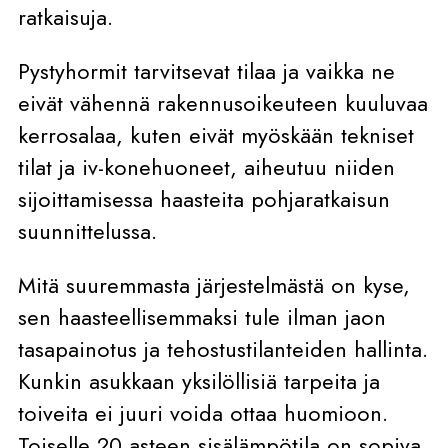
ratkaisuja.
Pystyhormit tarvitsevat tilaa ja vaikka ne
eivät vähennä rakennusoikeuteen kuuluvaa
kerrosalaa, kuten eivät myöskään tekniset
tilat ja iv-konehuoneet, aiheutuu niiden
sijoittamisessa haasteita pohjaratkaisun
suunnittelussa.
Mitä suuremmasta järjestelmästä on kyse,
sen haasteellisemmaksi tule ilman jaon
tasapainotus ja tehostustilanteiden hallinta.
Kunkin asukkaan yksilöllisiä tarpeita ja
toiveita ei juuri voida ottaa huomioon.
Toiselle 20 asteen sisälämpötila on sopiva