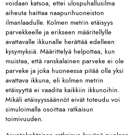
voidaan katsoa, ettei ulospuhallusilma
aiheuta haittaa naapurihuoneiston
ilmanlaadulle. Kolmen metrin etäisyys
parvekkeelle ja erikseen määritellylle
avattavalle ikkunalle herättää edelleen
kysymyksiä. Määrittelyä helpottaa, kun
muistaa, että ranskalainen parveke ei ole
parveke ja joka huoneessa pitää olla yksi
avattava ikkuna, eli kolmen metrin
etäisyyttä ei vaadita kaikkiin ikkunoihin.
Mikäli etäisyyssäännöt eivät toteudu voi
simuloimalla osoittaa ratkaisun
toimivuuden.
Asuntokohtaisen ratkaisun hyvänä puolena