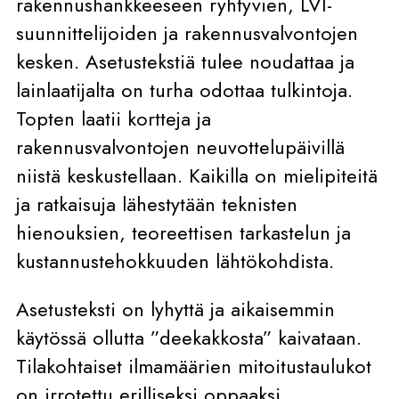
rakennushankkeeseen ryhtyvien, LVI-
suunnittelijoiden ja rakennusvalvontojen
kesken. Asetustekstiä tulee noudattaa ja
lainlaatijalta on turha odottaa tulkintoja.
Topten laatii kortteja ja
rakennusvalvontojen neuvottelupäivillä
niistä keskustellaan. Kaikilla on mielipiteitä
ja ratkaisuja lähestytään teknisten
hienouksien, teoreettisen tarkastelun ja
kustannustehokkuuden lähtökohdista.
Asetusteksti on lyhyttä ja aikaisemmin
käytössä ollutta ”deekakkosta” kaivataan.
Tilakohtaiset ilmamäärien mitoitustaulukot
on irrotettu erilliseksi oppaaksi.