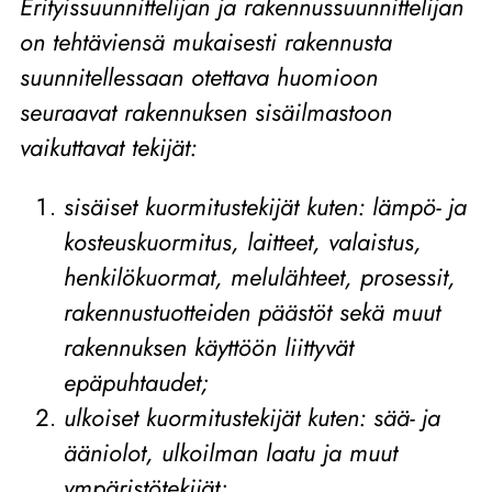
Erityissuunnittelijan ja rakennussuunnittelijan
on tehtäviensä mukaisesti rakennusta
suunnitellessaan otettava huomioon
seuraavat rakennuksen sisäilmastoon
vaikuttavat tekijät:
sisäiset kuormitustekijät kuten: lämpö-​ ja
kosteuskuormitus, laitteet, valaistus,
henkilökuormat, melulähteet, prosessit,
rakennustuotteiden päästöt sekä muut
rakennuksen käyttöön liittyvät
epäpuhtaudet;
ulkoiset kuormitustekijät kuten: sää- ja
ääniolot, ulkoilman laatu ja muut
ympäristötekijät;