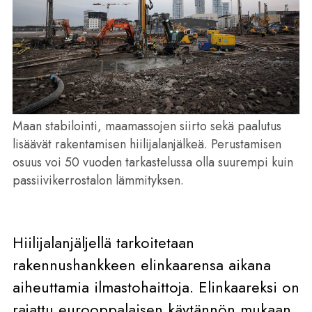
Maan stabilointi, maamassojen siirto sekä paalutus
lisäävät rakentamisen hiilijalanjälkeä. Perustamisen
osuus voi 50 vuoden tarkastelussa olla suurempi kuin
passiivikerrostalon lämmityksen.
Hiilijalanjäljellä tarkoitetaan
rakennushankkeen elinkaarensa aikana
aiheuttamia ilmastohaittoja. Elinkaareksi on
rajattu eurooppalaisen käytännön mukaan