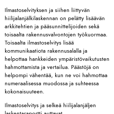
Ilmastoselvityksen ja siihen liittyvän
hiilijalanjälkilaskennan on pelätty lisäävän
arkkitehtien ja pääsunnittelijoiden sekä
toisaalta rakennusvalvontojen työkuormaa.
Toisaalta ilmastoselvitys lisää
kommunikaatiota rakennusalalla ja
helpottaa hankkeiden ympäristövaikutusten
hahmottamista ja vertailua. Päästöjä on
helpompi vähentää, kun ne voi hahmottaa
numeraalisessa muodossa ja suhteessa
kokonaisuuteen.
Ilmastoselvitys ja selkeä hiilijalanjäljen
laskentaraportti auttavat