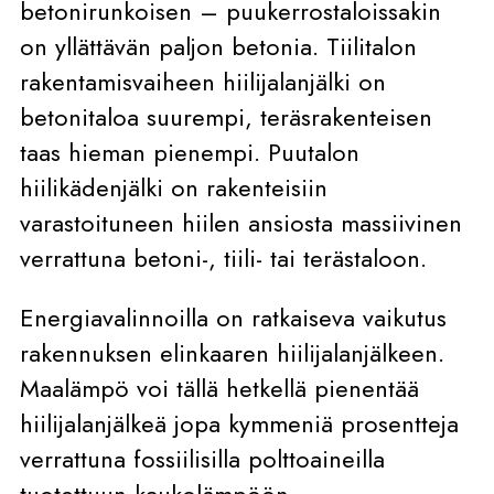
betonirunkoisen – puukerrostaloissakin
on yllättävän paljon betonia. Tiilitalon
rakentamisvaiheen hiilijalanjälki on
betonitaloa suurempi, teräsrakenteisen
taas hieman pienempi. Puutalon
hiilikädenjälki on rakenteisiin
varastoituneen hiilen ansiosta massiivinen
verrattuna betoni-, tiili- tai terästaloon.
Energiavalinnoilla on ratkaiseva vaikutus
rakennuksen elinkaaren hiilijalanjälkeen.
Maalämpö voi tällä hetkellä pienentää
hiilijalanjälkeä jopa kymmeniä prosentteja
verrattuna fossiilisilla polttoaineilla
tuotettuun kaukolämpöön.