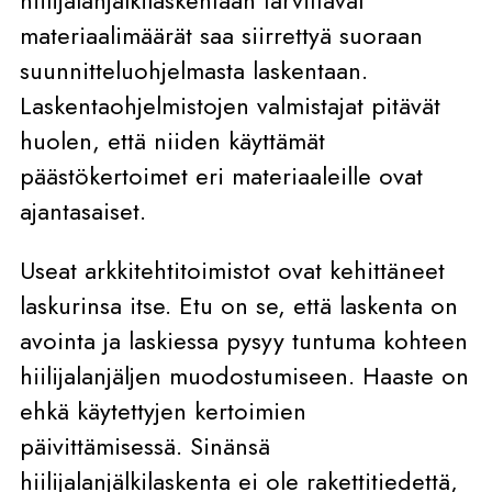
hiilijalanjälkilaskentaan tarvittavat
materiaalimäärät saa siirrettyä suoraan
suunnitteluohjelmasta laskentaan.
Laskentaohjelmistojen valmistajat pitävät
huolen, että niiden käyttämät
päästökertoimet eri materiaaleille ovat
ajantasaiset.
Useat arkkitehtitoimistot ovat kehittäneet
laskurinsa itse. Etu on se, että laskenta on
avointa ja laskiessa pysyy tuntuma kohteen
hiilijalanjäljen muodostumiseen. Haaste on
ehkä käytettyjen kertoimien
päivittämisessä. Sinänsä
hiilijalanjälkilaskenta ei ole rakettitiedettä,