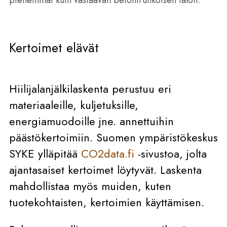
pienemmät kuin vastaavan betonirunkoisen talon.
Kertoimet elävät
Hiilijalanjälkilaskenta perustuu eri
materiaaleille, kuljetuksille,
energiamuodoille jne. annettuihin
päästökertoimiin. Suomen ympäristökeskus
SYKE ylläpitää
CO2data.fi
-sivustoa, jolta
ajantasaiset kertoimet löytyvät. Laskenta
mahdollistaa myös muiden, kuten
tuotekohtaisten, kertoimien käyttämisen.