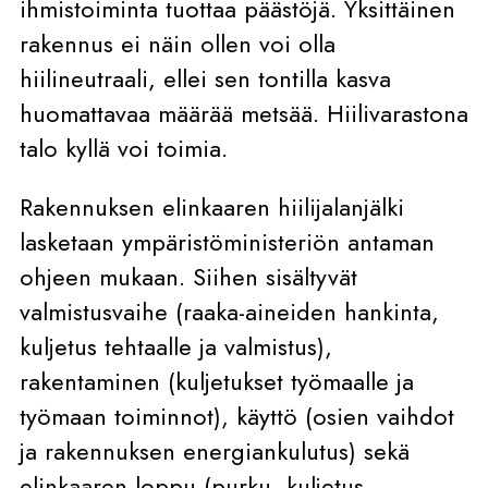
ihmistoiminta tuottaa päästöjä. Yksittäinen
rakennus ei näin ollen voi olla
hiilineutraali, ellei sen tontilla kasva
huomattavaa määrää metsää. Hiilivarastona
talo kyllä voi toimia.
Rakennuksen elinkaaren hiilijalanjälki
lasketaan ympäristöministeriön antaman
ohjeen mukaan. Siihen sisältyvät
valmistusvaihe (raaka-aineiden hankinta,
kuljetus tehtaalle ja valmistus),
rakentaminen (kuljetukset työmaalle ja
työmaan toiminnot), käyttö (osien vaihdot
ja rakennuksen energiankulutus) sekä
elinkaaren loppu (purku, kuljetus,