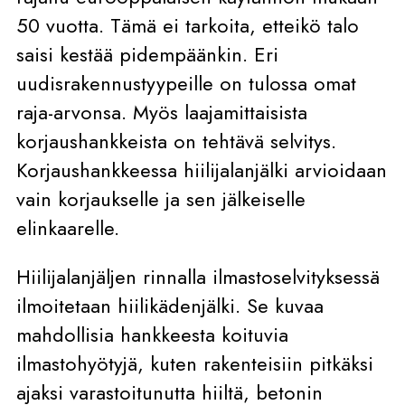
50 vuotta. Tämä ei tarkoita, etteikö talo
saisi kestää pidempäänkin. Eri
uudisrakennustyypeille on tulossa omat
raja-arvonsa. Myös laajamittaisista
korjaushankkeista on tehtävä selvitys.
Korjaushankkeessa hiilijalanjälki arvioidaan
vain korjaukselle ja sen jälkeiselle
elinkaarelle.
Hiilijalanjäljen rinnalla ilmastoselvityksessä
ilmoitetaan hiilikädenjälki. Se kuvaa
mahdollisia hankkeesta koituvia
ilmastohyötyjä, kuten rakenteisiin pitkäksi
ajaksi varastoitunutta hiiltä, betonin