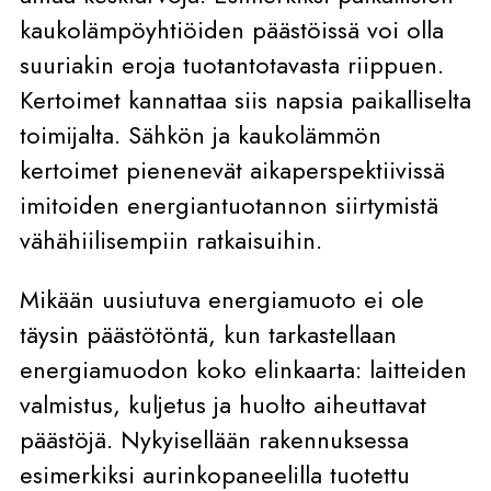
kaukolämpöyhtiöiden päästöissä voi olla
suuriakin eroja tuotantotavasta riippuen.
Kertoimet kannattaa siis napsia paikalliselta
toimijalta. Sähkön ja kaukolämmön
kertoimet pienenevät aikaperspektiivissä
imitoiden energiantuotannon siirtymistä
vähähiilisempiin ratkaisuihin.
Mikään uusiutuva energiamuoto ei ole
täysin päästötöntä, kun tarkastellaan
energiamuodon koko elinkaarta: laitteiden
valmistus, kuljetus ja huolto aiheuttavat
päästöjä. Nykyisellään rakennuksessa
esimerkiksi aurinkopaneelilla tuotettu