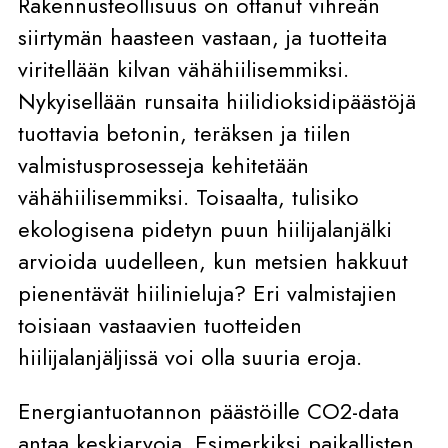
Rakennusteollisuus on ottanut vihreän
siirtymän haasteen vastaan, ja tuotteita
viritellään kilvan vähähiilisemmiksi.
Nykyisellään runsaita hiilidioksidipäästöjä
tuottavia betonin, teräksen ja tiilen
valmistusprosesseja kehitetään
vähähiilisemmiksi. Toisaalta, tulisiko
ekologisena pidetyn puun hiilijalanjälki
arvioida uudelleen, kun metsien hakkuut
pienentävät hiilinieluja? Eri valmistajien
toisiaan vastaavien tuotteiden
hiilijalanjäljissä voi olla suuria eroja.
Energiantuotannon päästöille CO2-data
antaa keskiarvoja. Esimerkiksi paikallisten