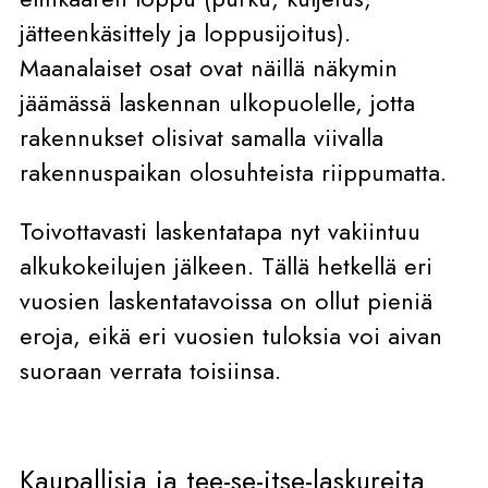
jätteenkäsittely ja loppusijoitus).
Maanalaiset osat ovat näillä näkymin
jäämässä laskennan ulkopuolelle, jotta
rakennukset olisivat samalla viivalla
rakennuspaikan olosuhteista riippumatta.
Toivottavasti laskentatapa nyt vakiintuu
alkukokeilujen jälkeen. Tällä hetkellä eri
vuosien laskentatavoissa on ollut pieniä
eroja, eikä eri vuosien tuloksia voi aivan
suoraan verrata toisiinsa.
Kaupallisia ja tee-se-itse-laskureita