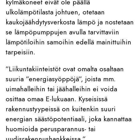
kylmäkoneet eivät ole päällä
ulkolämpötilasta johtuen, otetaan
kaukojäähdytysverkosta lämpö ja nostetaan
se lämpöpumppujen avulla tarvittaviin
lämpötiloihin samoihin edellä mainittuihin
tarpeisiin.
”Liikuntakiinteistöt ovat omalta osaltaan
suuria ”energiasyöppöjä”, joista mm.
uimahalleihin tai jäähalleihin ei voida
osittaa omaa E-lukuaan. Kyseisissä
rakennustyypeissä on kuitenkin suuri
energian säästöpotentiaali, joka kannattaa
huomioida perusparannus- tai
uudisrakennushankkeissa.”