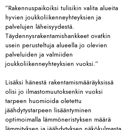
”Rakennuspaikoiksi tulisikin valita alueita
hyvien joukkoliikenneyhteyksien ja
palvelujen läheisyydestä.
Täydennysrakentamishankkeet ovatkin
usein perusteltuja alueella jo olevien
palveluiden ja valmiiden
joukkoliikenneyhteyksien vuoksi.”
Lisäksi hänestä rakentamismääräyksissä
olisi jo ilmastomuutoksenkin vuoksi
tarpeen huomioida oletettu
jäähdytystarpeen lisääntyminen
optimoimalla lämmöneristyksen määrä
lämmityksen ja jäähdytyksen näkökulmasta.