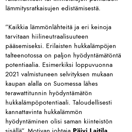
lämmitysratkaisujen edistämisestä.
”Kaikkia lämmönlähteitä ja eri keinoja
tarvitaan hiilineutraalisuuteen
pääsemiseksi. Erilaisten hukkalämpöjen
talteenotossa on paljon hyödyntämätöntä
potentiaalia. Esimerkiksi loppuvuonna
2021 valmistuneen selvityksen mukaan
kaupan alalla on Suomessa lähes
terawattitunnin hyödyntämätön
hukkalämpöpotentiaali. Taloudellisesti
kannattavinta hukkalämmön
hyödyntäminen olisi saman kiinteistön
sisällä”, Motivan johtaja
Päivi Laitila