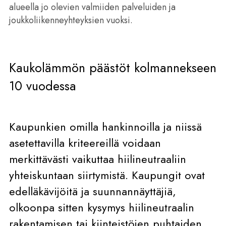
alueella jo olevien valmiiden palveluiden ja
joukkoliikenneyhteyksien vuoksi.
Kaukolämmön päästöt kolmannekseen
10 vuodessa
Kaupunkien omilla hankinnoilla ja niissä
asetettavilla kriteereillä voidaan
merkittävästi vaikuttaa hiilineutraaliin
yhteiskuntaan siirtymistä. Kaupungit ovat
edelläkävijöitä ja suunnannäyttäjiä,
olkoonpa sitten kysymys hiilineutraalin
rakentamisen tai kiinteistöjen puhtaiden