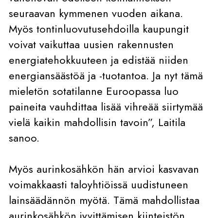
seuraavan kymmenen vuoden aikana.
Myös tontinluovutusehdoilla kaupungit
voivat vaikuttaa uusien rakennusten
energiatehokkuuteen ja edistää niiden
energiansäästöä ja -tuotantoa. Ja nyt tämä
mieletön sotatilanne Euroopassa luo
paineita vauhdittaa lisää vihreää siirtymää
vielä kaikin mahdollisin tavoin”, Laitila
sanoo.
Myös aurinkosähkön hän arvioi kasvavan
voimakkaasti taloyhtiöissä uudistuneen
lainsäädännön myötä. Tämä mahdollistaa
aurinkosähkön jyvittämisen kiinteistön