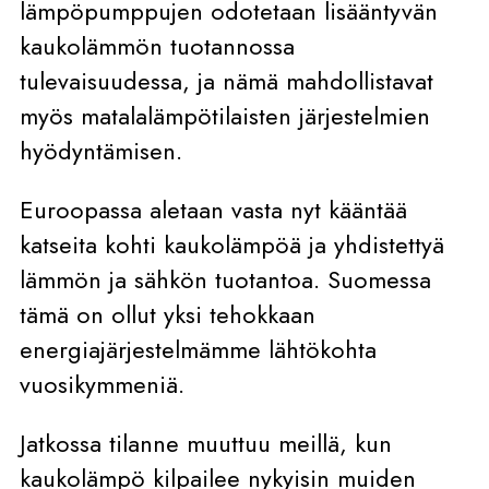
lämpöpumppujen odotetaan lisääntyvän
kaukolämmön tuotannossa
tulevaisuudessa, ja nämä mahdollistavat
myös matalalämpötilaisten järjestelmien
hyödyntämisen.
Euroopassa aletaan vasta nyt kääntää
katseita kohti kaukolämpöä ja yhdistettyä
lämmön ja sähkön tuotantoa. Suomessa
tämä on ollut yksi tehokkaan
energiajärjestelmämme lähtökohta
vuosikymmeniä.
Jatkossa tilanne muuttuu meillä, kun
kaukolämpö kilpailee nykyisin muiden