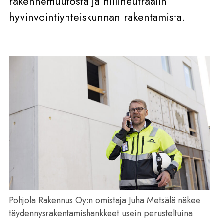
rakennemuutosta ja hiilineutraalin
hyvinvointiyhteiskunnan rakentamista.
Pohjola Rakennus Oy:n omistaja Juha Metsälä näkee
täydennysrakentamishankkeet usein perusteltuina