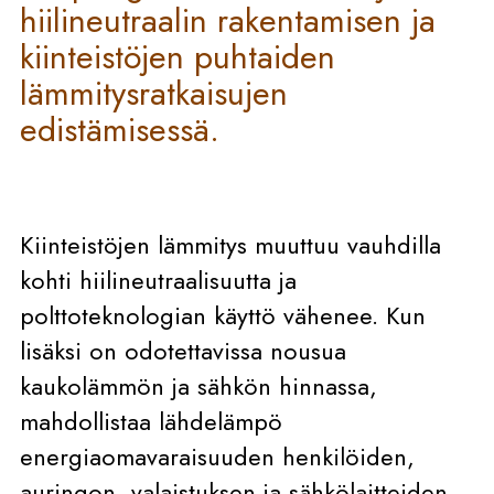
hiilineutraalin rakentamisen ja
kiinteistöjen puhtaiden
lämmitysratkaisujen
edistämisessä.
Kiinteistöjen lämmitys muuttuu vauhdilla
kohti hiilineutraalisuutta ja
polttoteknologian käyttö vähenee. Kun
lisäksi on odotettavissa nousua
kaukolämmön ja sähkön hinnassa,
mahdollistaa lähdelämpö
energiaomavaraisuuden henkilöiden,
auringon, valaistuksen ja sähkölaitteiden