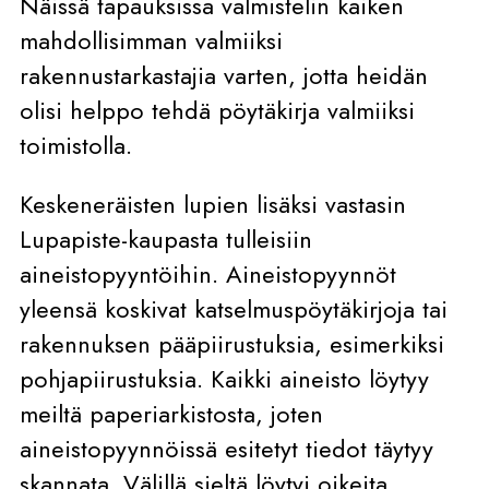
Näissä tapauksissa valmistelin kaiken
mahdollisimman valmiiksi
rakennustarkastajia varten, jotta heidän
olisi helppo tehdä pöytäkirja valmiiksi
toimistolla.
Keskeneräisten lupien lisäksi vastasin
Lupapiste-kaupasta tulleisiin
aineistopyyntöihin. Aineistopyynnöt
yleensä koskivat katselmuspöytäkirjoja tai
rakennuksen pääpiirustuksia, esimerkiksi
pohjapiirustuksia. Kaikki aineisto löytyy
meiltä paperiarkistosta, joten
aineistopyynnöissä esitetyt tiedot täytyy
skannata. Välillä sieltä löytyi oikeita