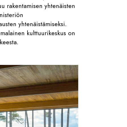
u rakentamisen yhtenäisten
nisteriön
jausten yhtenäistämiseksi.
omalainen kulttuurikeskus on
keesta.