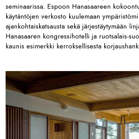
seminaarissa. Espoon Hanasaareen kokoontu
käytäntöjen verkosto kuulemaan ympäristömi
ajankohtaiskatsausta sekä järjestäytymään lin
Hanasaaren kongressihotelli ja ruotsalais-su
kaunis esimerkki kerroksellisesta korjaushank