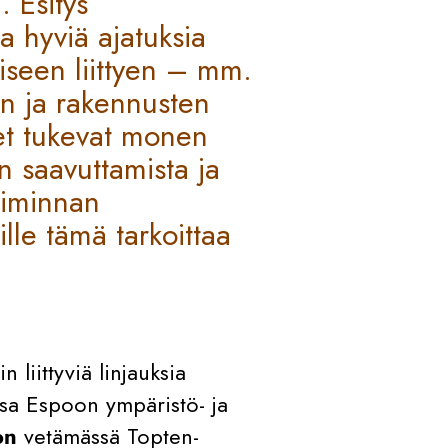
. Esitys
a hyviä ajatuksia
seen liittyen – mm.
en ja rakennusten
set tukevat monen
n saavuttamista ja
oiminnan
lle tämä tarkoittaa
liittyviä linjauksia
sa Espoon ympäristö- ja
o
n
vetämässä Topten-