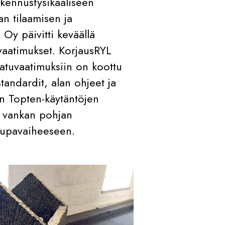
rakennusfysikaaliseen
an tilaamisen ja
 Oy päivitti keväällä
uvaatimukset. KorjausRYL
aatuvaatimuksiin on koottu
andardit, alan ohjeet ja
n Topten-käytäntöjen
a vankan pohjan
slupavaiheeseen.