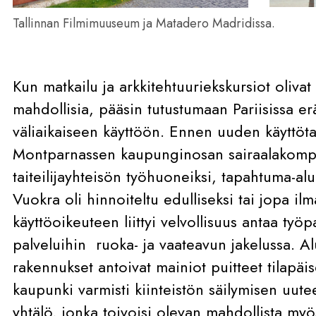
Tallinnan Filmimuuseum ja Matadero Madridissa.
Kun matkailu ja arkkitehtuuriekskursiot oliv
mahdollisia, pääsin tutustumaan Pariisissa er
väliaikaiseen käyttöön. Ennen uuden käyttöta
Montparnassen kaupunginosan sairaalakomple
taiteilijayhteisön työhuoneiksi, tapahtuma-alue
Vuokra oli hinnoiteltu edulliseksi tai jopa ilm
käyttöoikeuteen liittyi velvollisuus antaa työp
palveluihin ruoka- ja vaateavun jakelussa. Al
rakennukset antoivat mainiot puitteet tilapäis
kaupunki varmisti kiinteistön säilymisen uut
yhtälö, jonka toivoisi olevan mahdollista my