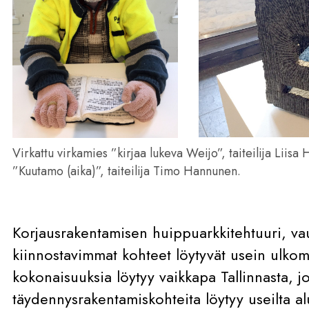
Virkattu virkamies ”kirjaa lukeva Weijo”, taiteilija Liisa 
”Kuutamo (aika)”, taiteilija Timo Hannunen.
Korjausrakentamisen huippuarkkitehtuuri, va
kiinnostavimmat kohteet löytyvät usein ulkom
kokonaisuuksia löytyy vaikkapa Tallinnasta, jo
täydennysrakentamiskohteita löytyy useilta a