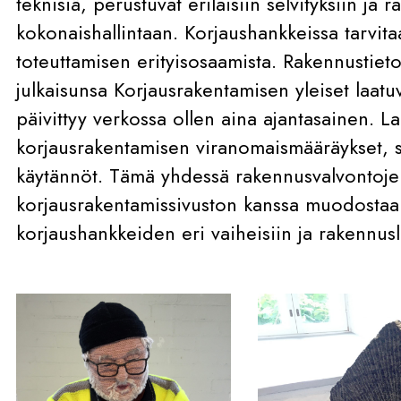
teknisiä, perustuvat erilaisiin selvityksiin ja 
kokonaishallintaan. Korjaushankkeissa tarvita
toteuttamisen erityisosaamista. Rakennustieto
julkaisunsa Korjausrakentamisen yleiset laat
päivittyy verkossa ollen aina ajantasainen. L
korjausrakentamisen viranomaismääräykset, st
käytännöt. Tämä yhdessä rakennusvalvontoje
korjausrakentamissivuston kanssa muodosta
korjaushankkeiden eri vaiheisiin ja rakennu