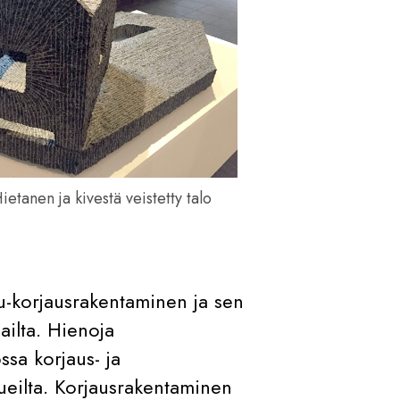
Hietanen ja kivestä veistetty talo
u-korjausrakentaminen ja sen
ailta. Hienoja
ssa korjaus- ja
lueilta. Korjausrakentaminen