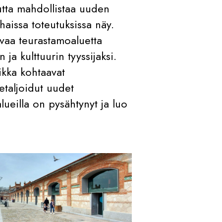
 mutta mahdollistaa uuden
rhaissa toteutuksissa näy.
evaa teurastamoaluetta
ja kulttuurin tyyssijaksi.
ikka kohtaavat
etaljoidut uudet
lueilla on pysähtynyt ja luo