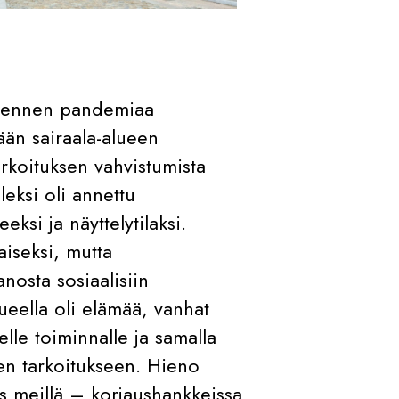
at ennen pandemiaa
ään sairaala-alueen
rkoituksen vahvistumista
ksi oli annettu
eksi ja näyttelytilaksi.
aiseksi, mutta
anosta sosiaalisiin
ueella oli elämää, vanhat
elle toiminnalle ja samalla
een tarkoitukseen. Hieno
ös meillä – korjaushankkeissa