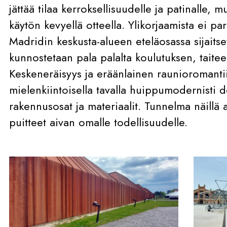
jättää tilaa kerroksellisuudelle ja patinalle,
käytön kevyellä otteella. Ylikorjaamista ei pa
Madridin keskusta-alueen eteläosassa sijaits
kunnostetaan pala palalta koulutuksen, taiteen 
Keskeneräisyys ja eräänlainen raunioromanti
mielenkiintoisella tavalla huippumodernisti d
rakennusosat ja materiaalit. Tunnelma näillä a
puitteet aivan omalle todellisuudelle.