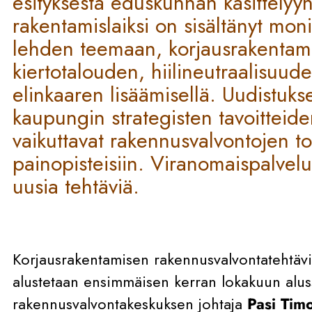
esityksestä eduskunnan käsittelyyn
rakentamislaiksi on sisältänyt moni
lehden teemaan, korjausrakentami
kiertotalouden, hiilineutraalisuud
elinkaaren lisäämisellä. Uudistuk
kaupungin strategisten tavoitteide
vaikuttavat rakennusvalvontojen t
painopisteisiin. Viranomaispalvelui
uusia tehtäviä.
Korjausrakentamisen rakennusvalvontatehtäviin 
alustetaan ensimmäisen kerran lokakuun alus
rakennusvalvontakeskuksen johtaja
Pasi Tim