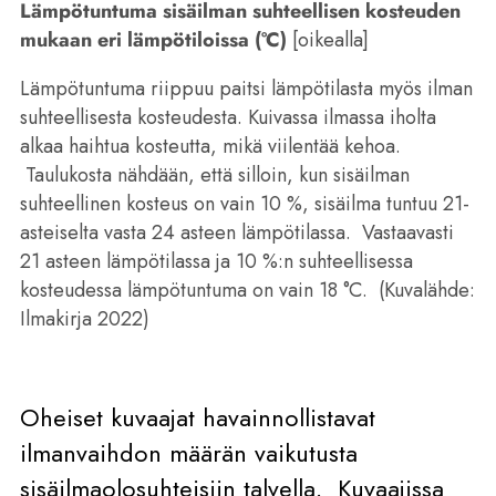
Lämpötuntuma sisäilman suhteellisen kosteuden
mukaan eri lämpötiloissa (
°
C)
[oikealla]
Lämpötuntuma riippuu paitsi lämpötilasta myös ilman
suhteellisesta kosteudesta. Kuivassa ilmassa iholta
alkaa haihtua kosteutta, mikä viilentää kehoa.
Taulukosta nähdään, että silloin, kun sisäilman
suhteellinen kosteus on vain 10 %, sisäilma tuntuu 21-
asteiselta vasta 24 asteen lämpötilassa. Vastaavasti
21 asteen lämpötilassa ja 10 %:n suhteellisessa
kosteudessa lämpötuntuma on vain 18 °C. (Kuvalähde:
Ilmakirja 2022)
Oheiset kuvaajat havainnollistavat
ilmanvaihdon määrän vaikutusta
sisäilmaolosuhteisiin talvella. Kuvaajissa