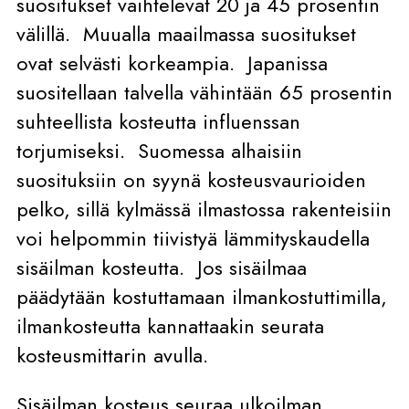
suositukset vaihtelevat 20 ja 45 prosentin
välillä. Muualla maailmassa suositukset
ovat selvästi korkeampia. Japanissa
suositellaan talvella vähintään 65 prosentin
suhteellista kosteutta influenssan
torjumiseksi. Suomessa alhaisiin
suosituksiin on syynä kosteusvaurioiden
pelko, sillä kylmässä ilmastossa rakenteisiin
voi helpommin tiivistyä lämmityskaudella
sisäilman kosteutta. Jos sisäilmaa
päädytään kostuttamaan ilmankostuttimilla,
ilmankosteutta kannattaakin seurata
kosteusmittarin avulla.
Sisäilman kosteus seuraa ulkoilman