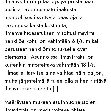
ilmanvaihdon pitää pystyä poistamaan
uusista rakennusmateriaaleista
mahdollisesti syntyviä päästöjä ja
rakennusaikaista kosteutta,
ilmanvaihtoasetuksen mitoitusilmavirta
henkilöä kohti on vähintään 6 l/s, mikäli
perusteet henkilömitoitukselle ovat
olemassa. Asunnoissa ilmavirraksi on
kuitenkin mitoitettava vähintään 18 l/s.
Ilmaa ei tarvitse aina vaihtaa näin paljon,
mutta järjestelmällä tulee olla siihen riittävä
ilmavirtakapasiteetti.[1]
Määräysten mukaan asuinhuoneistojen
ilmavirtoja on myös voitava ohjata