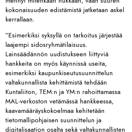
mennyt mitenkään hukkaan, vaan suuren
kokonaisuuden edistämistä jatketaan askel
kerrallaan.
”Esimerkiksi syksyllä on tarkoitus järjestää
laajempi sidosryhmätilaisuus.
Lainsäädännön uudistukseen liittyviä
hankkeita on myös käynnissä useita,
esimerkiksi kaupunkiseutusuunnittelun
valtakunnallista kehittämistä tehdään
Kuntaliiton, TEM:n ja YM:n rahoittamassa
MAL-verkoston vetämässä hankkeessa,
kaavamääräyskokoelmaa kehitetään
tietomallipohjaisen suunnittelun ja
digitalisaation osalta sekä valtakunnallisten