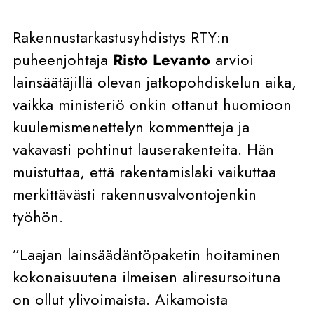
Rakennustarkastusyhdistys RTY:n
puheenjohtaja
Risto Levanto
arvioi
lainsäätäjillä olevan jatkopohdiskelun aika,
vaikka ministeriö onkin ottanut huomioon
kuulemismenettelyn kommentteja ja
vakavasti pohtinut lauserakenteita. Hän
muistuttaa, että rakentamislaki vaikuttaa
merkittävästi rakennusvalvontojenkin
työhön.
”Laajan lainsäädäntöpaketin hoitaminen
kokonaisuutena ilmeisen aliresursoituna
on ollut ylivoimaista. Aikamoista