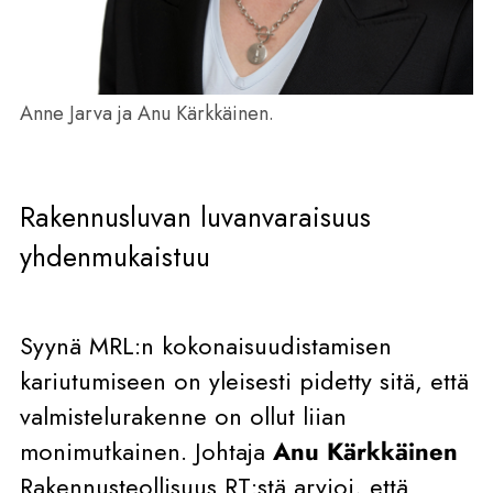
Anne Jarva ja Anu Kärkkäinen.
Rakennusluvan luvanvaraisuus
yhdenmukaistuu
Syynä MRL:n kokonaisuudistamisen
kariutumiseen on yleisesti pidetty sitä, että
valmistelurakenne on ollut liian
monimutkainen. Johtaja
Anu Kärkkäinen
Rakennusteollisuus RT:stä arvioi, että