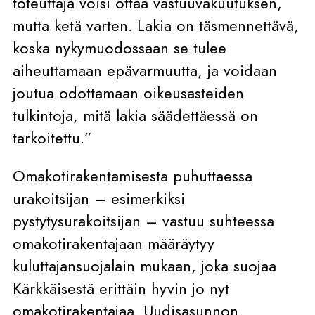
toteuttaja voisi ottaa vastuuvakuutuksen,
mutta ketä varten. Lakia on täsmennettävä,
koska nykymuodossaan se tulee
aiheuttamaan epävarmuutta, ja voidaan
joutua odottamaan oikeusasteiden
tulkintoja, mitä lakia säädettäessä on
tarkoitettu.”
Omakotirakentamisesta puhuttaessa
urakoitsijan – esimerkiksi
pystytysurakoitsijan – vastuu suhteessa
omakotirakentajaan määräytyy
kuluttajansuojalain mukaan, joka suojaa
Kärkkäisestä erittäin hyvin jo nyt
omakotirakentajaa. Uudisasunnon