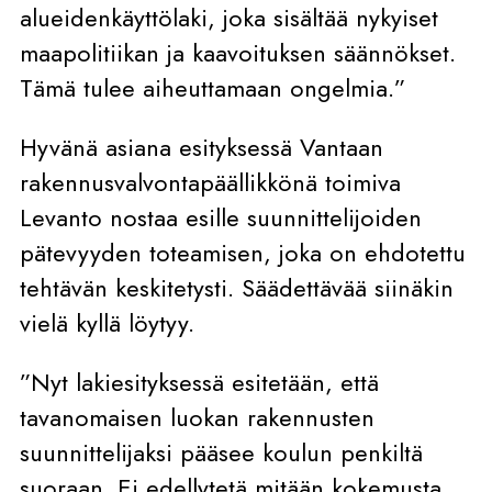
alueidenkäyttölaki, joka sisältää nykyiset
maapolitiikan ja kaavoituksen säännökset.
Tämä tulee aiheuttamaan ongelmia.”
Hyvänä asiana esityksessä Vantaan
rakennusvalvontapäällikkönä toimiva
Levanto nostaa esille suunnittelijoiden
pätevyyden toteamisen, joka on ehdotettu
tehtävän keskitetysti. Säädettävää siinäkin
vielä kyllä löytyy.
”Nyt lakiesityksessä esitetään, että
tavanomaisen luokan rakennusten
suunnittelijaksi pääsee koulun penkiltä
suoraan. Ei edellytetä mitään kokemusta