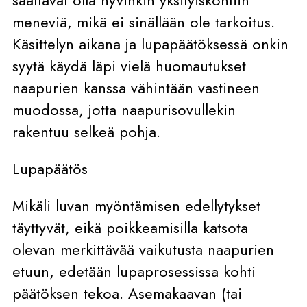
saattavat olla hyvinkin yksityiskohtiin
meneviä, mikä ei sinällään ole tarkoitus.
Käsittelyn aikana ja lupapäätöksessä onkin
syytä käydä läpi vielä huomautukset
naapurien kanssa vähintään vastineen
muodossa, jotta naapurisovullekin
rakentuu selkeä pohja.
Lupapäätös
Mikäli luvan myöntämisen edellytykset
täyttyvät, eikä poikkeamisilla katsota
olevan merkittävää vaikutusta naapurien
etuun, edetään lupaprosessissa kohti
päätöksen tekoa. Asemakaavan (tai