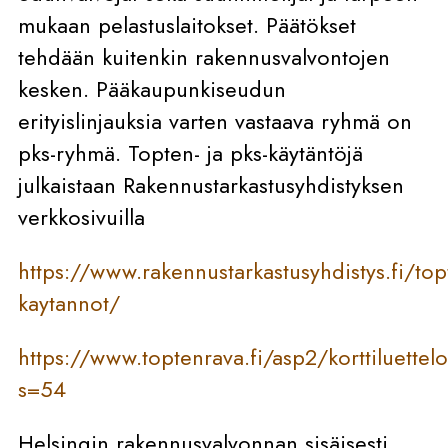
mukaan pelastuslaitokset. Päätökset
tehdään kuitenkin rakennusvalvontojen
kesken. Pääkaupunkiseudun
erityislinjauksia varten vastaava ryhmä on
pks-ryhmä. Topten- ja pks-käytäntöjä
julkaistaan Rakennustarkastusyhdistyksen
verkkosivuilla
https://www.rakennustarkastusyhdistys.fi/top
kaytannot/
https://www.toptenrava.fi/asp2/korttiluettel
s=54
Helsingin rakennusvalvonnan sisäisesti