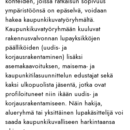
kohteiden, joissa ratkaisun sopivuus
ympäristöönsä on epäselvä, voidaan
hakea kaupunkikuvatyöryhmältä.
Kaupunkikuvatyöryhmään kuuluvat
rakennusvalvonnan lupayksikköjen
päälliköiden (uudis- ja
korjausrakentaminen) lisäksi
asemakaavoituksen, maisema- ja
kaupunkitilasuunnittelun edustajat sekä
kaksi ulkopuolista jäsentä, jotka ovat
profiloituneet niin ikään uudis- ja
korjausrakentamiseen. Näin hakija,
alueryhmä tai yksittäinen lupakäsittelijä voi
saada kaupunkikuvalliseen harkintaansa