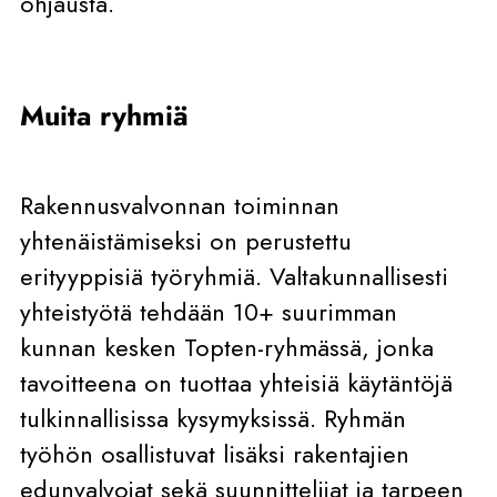
ohjausta.
Muita ryhmiä
Rakennusvalvonnan toiminnan
yhtenäistämiseksi on perustettu
erityyppisiä työryhmiä. Valtakunnallisesti
yhteistyötä tehdään 10+ suurimman
kunnan kesken Topten-ryhmässä, jonka
tavoitteena on tuottaa yhteisiä käytäntöjä
tulkinnallisissa kysymyksissä. Ryhmän
työhön osallistuvat lisäksi rakentajien
edunvalvojat sekä suunnittelijat ja tarpeen