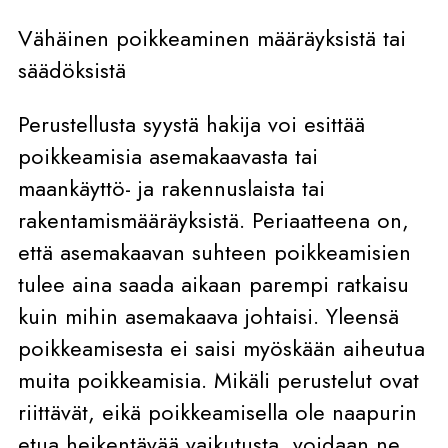
Vähäinen poikkeaminen määräyksistä tai
säädöksistä
Perustellusta syystä hakija voi esittää
poikkeamisia asemakaavasta tai
maankäyttö- ja rakennuslaista tai
rakentamismääräyksistä. Periaatteena on,
että asemakaavan suhteen poikkeamisien
tulee aina saada aikaan parempi ratkaisu
kuin mihin asemakaava johtaisi. Yleensä
poikkeamisesta ei saisi myöskään aiheutua
muita poikkeamisia. Mikäli perustelut ovat
riittävät, eikä poikkeamisella ole naapurin
etua heikentävää vaikutusta, voidaan ne