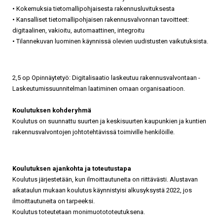
• Kokemuksia tietomallipohjaisesta rakennusluvituksesta
• Kansalliset tietomallipohjaisen rakennusvalvonnan tavoitteet:
digitaalinen, vakioitu, automaattinen, integroitu
• Tilannekuvan luominen käynnissä olevien uudistusten vaikutuksista.
2,5 op Opinnäytetyö: Digitalisaatio laskeutuu rakennusvalvontaan -
Laskeutumissuunnitelman laatiminen omaan organisaatioon.
Koulutuksen kohderyhmä
Koulutus on suunnattu suurten ja keskisuurten kaupunkien ja kuntien
rakennusvalvontojen johtotehtävissä toimiville henkilöille.
Koulutuksen ajankohta ja toteutustapa
Koulutus järjestetään, kun ilmoittautuneita on riittävästi. Alustavan
aikataulun mukaan koulutus käynnistyisi alkusyksystä 2022, jos
ilmoittautuneita on tarpeeksi.
Koulutus toteutetaan monimuotototeutuksena.