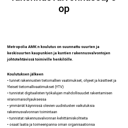
op
Metropolia AMK:n koulutus on suunnattu suurten ja
keskisuurten kaupunkien ja kuntien rakennusvalvontojen
johtotehtävissä toimiville henkilöille.
Koulutuksen jälkeen
• tunnet rakennusten tietomallien vaatimukset, ohjeet ja käsitteet ja
Yleiset tietomallivaatimukset (YTV)
• tunnistat digitaalisten työkalujen mahdollisuudet rakentamisen
viranomaisohjauksessa
• ymmärrät käynnissä olevien uudistusten vaikutuksia
rakennusvalvonnan toimintaan
• tunnistat rakennusvalvonnan kehittämiskohteita
• osaat laatia ja toimeenpanna oman organisaationsa