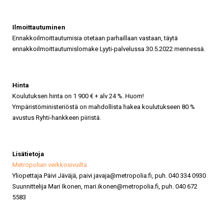
Ilmoittautuminen
Ennakkoilmoittautumisia otetaan parhaillaan vastaan, täytä
ennakkoilmoittautumislomake Lyyti-palvelussa 30.5.2022 mennessä.
Hinta
Koulutuksen hinta on 1 900 € + alv 24 %. Huom!
Ympäristöministeriöstä on mahdollista hakea koulutukseen 80 %
avustus Ryhti-hankkeen piiristä.
Lisätietoja
Metropolian verkkosivuilta
Yliopettaja Päivi Jäväjä, paivi.javaja@metropolia.fi, puh. 040 334 0930
Suunnittelija Mari Ikonen, mari.ikonen@metropolia.fi, puh. 040 672
5583