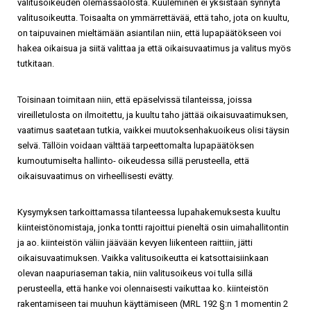
valitusoikeuden olemassaolosta. Kuuleminen ei yksistään synnytä
valitusoikeutta. Toisaalta on ymmärrettävää, että taho, jota on kuultu,
on taipuvainen mieltämään asiantilan niin, että lupapäätökseen voi
hakea oikaisua ja siitä valittaa ja että oikaisuvaatimus ja valitus myös
tutkitaan.
Toisinaan toimitaan niin, että epäselvissä tilanteissa, joissa
vireilletulosta on ilmoitettu, ja kuultu taho jättää oikaisuvaatimuksen,
vaatimus saatetaan tutkia, vaikkei muutoksenhakuoikeus olisi täysin
selvä. Tällöin voidaan välttää tarpeettomalta lupapäätöksen
kumoutumiselta hallinto- oikeudessa sillä perusteella, että
oikaisuvaatimus on virheellisesti evätty.
Kysymyksen tarkoittamassa tilanteessa lupahakemuksesta kuultu
kiinteistönomistaja, jonka tontti rajoittui pieneltä osin uimahallitontin
ja ao. kiinteistön väliin jäävään kevyen liikenteen raittiin, jätti
oikaisuvaatimuksen. Vaikka valitusoikeutta ei katsottaisiinkaan
olevan naapuriaseman takia, niin valitusoikeus voi tulla sillä
perusteella, että hanke voi olennaisesti vaikuttaa ko. kiinteistön
rakentamiseen tai muuhun käyttämiseen (MRL 192 §:n 1 momentin 2