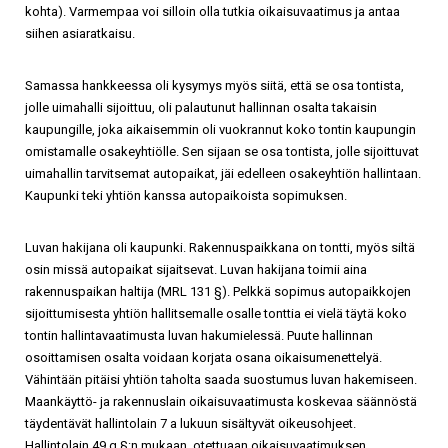
kohta). Varmempaa voi silloin olla tutkia oikaisuvaatimus ja antaa
siihen asiaratkaisu.
Samassa hankkeessa oli kysymys myös siitä, että se osa tontista,
jolle uimahalli sijoittuu, oli palautunut hallinnan osalta takaisin
kaupungille, joka aikaisemmin oli vuokrannut koko tontin kaupungin
omistamalle osakeyhtiölle. Sen sijaan se osa tontista, jolle sijoittuvat
uimahallin tarvitsemat autopaikat, jäi edelleen osakeyhtiön hallintaan.
Kaupunki teki yhtiön kanssa autopaikoista sopimuksen.
Luvan hakijana oli kaupunki. Rakennuspaikkana on tontti, myös siltä
osin missä autopaikat sijaitsevat. Luvan hakijana toimii aina
rakennuspaikan haltija (MRL 131 §). Pelkkä sopimus autopaikkojen
sijoittumisesta yhtiön hallitsemalle osalle tonttia ei vielä täytä koko
tontin hallintavaatimusta luvan hakumielessä. Puute hallinnan
osoittamisen osalta voidaan korjata osana oikaisumenettelyä.
Vähintään pitäisi yhtiön taholta saada suostumus luvan hakemiseen.
Maankäyttö- ja rakennuslain oikaisuvaatimusta koskevaa säännöstä
täydentävät hallintolain 7 a lukuun sisältyvät oikeusohjeet.
Hallintolain 49 g §:n mukaan, otettuaan oikaisuvaatimuksen