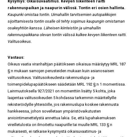
Kysymys: Oikaisuvaatimus. Kevyen liikenteen raitti
rakennuspaikan ja naapurin välissä. Tontin eri osien hallinta.
Kaupunki omistaa tontin. Uimahallin tarvitsemien autopaikkojen
sijoittamisesta tontin osalle oli tehty sopimus kaupungin omistaman
osakeyhtiön kanssa. Läheisen kiinteistön ja uimahallin
rakennuspaikkana olevan tontin välissä kulkee kevyen liikenteen raitti.
Valitusoikeus.
Vastaus:
Oikeus vaatia viranhaltijan päätökseen oikaisua määräytyy MRL 187
§:n mukaan samojen perusteiden mukaan kuin asianosaisen
valitusoikeus. Valitusoikeudesta rakennuslupa- ja
toimenpidelupapäätökseen säädetään MRL 192 §:n 1 momentissa.
Lainmuutoksella 927/2021 on momenttiin lisätty 5 kohta, joka
laajentaa valitusoikeuden 5 kohdassa tarkemmin määritellyille
rekisteröidyille yhteisöille, jos rakennuslupa koskee rakennusta
hankkeessa, johon sovelletaan ympäristövaikutusten
arviointimenettelystä annettua lakia. Se, että lupahakemuksen
vireilletulosta on ilmoitettu naapurille tai muulle MRL 133 §:n
mukaisesti, ei ratkaise kysymystä oikaisuvaatimus- ja