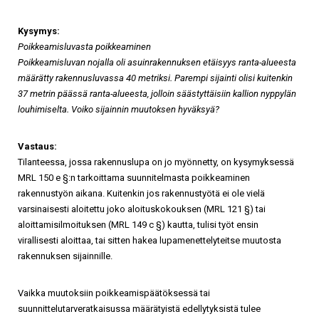
Kysymys:
Poikkeamisluvasta poikkeaminen
Poikkeamisluvan nojalla oli asuinrakennuksen etäisyys ranta-alueesta
määrätty rakennusluvassa 40 metriksi. Parempi sijainti olisi kuitenkin
37 metrin päässä ranta-alueesta, jolloin säästyttäisiin kallion nyppylän
louhimiselta. Voiko sijainnin muutoksen hyväksyä?
Vastaus:
Tilanteessa, jossa rakennuslupa on jo myönnetty, on kysymyksessä
MRL 150 e §:n tarkoittama suunnitelmasta poikkeaminen
rakennustyön aikana. Kuitenkin jos rakennustyötä ei ole vielä
varsinaisesti aloitettu joko aloituskokouksen (MRL 121 §) tai
aloittamisilmoituksen (MRL 149 c §) kautta, tulisi työt ensin
virallisesti aloittaa, tai sitten hakea lupamenettelyteitse muutosta
rakennuksen sijainnille.
Vaikka muutoksiin poikkeamispäätöksessä tai
suunnittelutarveratkaisussa määrätyistä edellytyksistä tulee