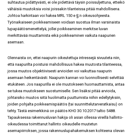
suhtautua pidättyvästi, ei ole pidettävä täysin poissuljettuna, etteikö
vähäisiä muutoksia voisi joissakin tilanteissa pitää mahdollisena.
Johtoa harkintaan voi hakea MRL 150 e §:n oikeusohjeesta.
Työnaikaiseen poikkeamiseen voidaan suostua ilman varsinaista
lupapäätösmenettelyä, jollei poikkeaminen merkitse luvan
merkittävää muuttamista eikä poikkeaminen vaikuta naapurien
asemaan.
Olennaista on, ettei naapurin oikeutettuja intressejä sivuuteta niin,
että naapurilta poistuisi mahdollisuus hakea muutosta tilanteessa,
jossa muutos objektiivisesti arvioiden voi vaikuttaa naapurin
asemaan heikentävästi. Naapurin kannan voi luonnollisesti selvittää
etukäteen. Jos naapurilla ei ole muutokseen huomauttamista, antaa
se tukea muutokseen suostumiselle. Sen lisäksi pitää arvioida,
johtaisiko muutos siitä huolimatta puuttumista niihin edellytyksiin,
joiden pohjalta poikkeamispäätös (tai suunnittelutarveratkaisu) on
tehty. Tästä esimerkkinä on päätös KHO 30.10.2017 taltio 5488.
Tapauksessa rakennusluvan hakija oli asian ollessa vireillä hallinto-
oikeudessa toimittanut hallinto oikeudelle muutetun
asemapiirroksen, jossa rakennuslupahakemuksen kohteena olevan