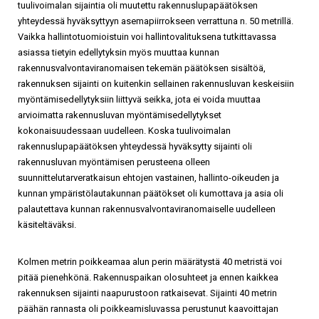
tuulivoimalan sijaintia oli muutettu rakennuslupapäätöksen
yhteydessä hyväksyttyyn asemapiirrokseen verrattuna n. 50 metrillä.
Vaikka hallintotuomioistuin voi hallintovalituksena tutkittavassa
asiassa tietyin edellytyksin myös muuttaa kunnan
rakennusvalvontaviranomaisen tekemän päätöksen sisältöä,
rakennuksen sijainti on kuitenkin sellainen rakennusluvan keskeisiin
myöntämisedellytyksiin liittyvä seikka, jota ei voida muuttaa
arvioimatta rakennusluvan myöntämisedellytykset
kokonaisuudessaan uudelleen. Koska tuulivoimalan
rakennuslupapäätöksen yhteydessä hyväksytty sijainti oli
rakennusluvan myöntämisen perusteena olleen
suunnittelutarveratkaisun ehtojen vastainen, hallinto-oikeuden ja
kunnan ympäristölautakunnan päätökset oli kumottava ja asia oli
palautettava kunnan rakennusvalvontaviranomaiselle uudelleen
käsiteltäväksi.
Kolmen metrin poikkeamaa alun perin määrätystä 40 metristä voi
pitää pienehkönä. Rakennuspaikan olosuhteet ja ennen kaikkea
rakennuksen sijainti naapurustoon ratkaisevat. Sijainti 40 metrin
päähän rannasta oli poikkeamisluvassa perustunut kaavoittajan