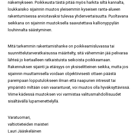
näkemykseen. Poikkeusta tästä pitää myös harkita siltä kannalta,
loukkaisiko sijainnin muutos yleisemmin kyseisen ranta-alueen
rakentumisessa arvioitavaksi tulevaa yhdenvertaisuutta. Puoltavana
seikkana on sijainnin muutoksella saavutettava kallionyppylän
louhinnalta säästyminen.
Mitä tarkemmin rakentamishanke on poikkeamisluvassa tai
suunnittelutarveratkaisussa määritelty, sitä vähemmän jää pelivaraa
lähteä jo kertaalleen ratkaistuista seikoista poikkeamaan.
Rakennuksen sijainti ja etäisyys on yksiselitteinen seikka, mutta jos
sijainnin muuttamisella voidaan objektiivisesti ottaen päästä
parempaan lopputulokseen ilman että naapurien intressit tai
ympäristö miltään osin vaarantuvat, voi muutos olla hyväksyttävissä.
Viime kädessä muutoksen voi varmistaa valitusmahdollisuudet
sisältävällä lupamenettelyllä.
Varatuomari,
valtiotieteiden maisteri
Lauri Jääskeläinen