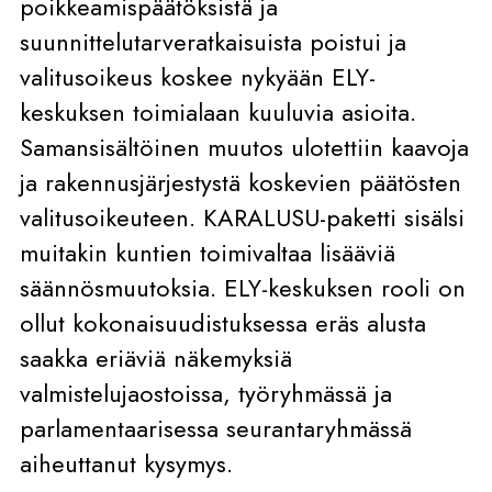
poikkeamispäätöksistä ja
suunnittelutarveratkaisuista poistui ja
valitusoikeus koskee nykyään ELY-
keskuksen toimialaan kuuluvia asioita.
Samansisältöinen muutos ulotettiin kaavoja
ja rakennusjärjestystä koskevien päätösten
valitusoikeuteen. KARALUSU-paketti sisälsi
muitakin kuntien toimivaltaa lisääviä
säännösmuutoksia. ELY-keskuksen rooli on
ollut kokonaisuudistuksessa eräs alusta
saakka eriäviä näkemyksiä
valmistelujaostoissa, työryhmässä ja
parlamentaarisessa seurantaryhmässä
aiheuttanut kysymys.