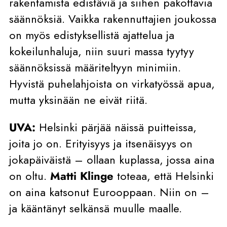
rakentamista edistäviä ja siihen pakottavia
säännöksiä. Vaikka rakennuttajien joukossa
on myös edistyksellistä ajattelua ja
kokeilunhaluja, niin suuri massa tyytyy
säännöksissä määriteltyyn minimiin.
Hyvistä puhelahjoista on virkatyössä apua,
mutta yksinään ne eivät riitä.
UVA:
Helsinki pärjää näissä puitteissa,
joita jo on. Erityisyys ja itsenäisyys on
jokapäiväistä – ollaan kuplassa, jossa aina
on oltu.
Matti Klinge
toteaa, että Helsinki
on aina katsonut Eurooppaan. Niin on –
ja kääntänyt selkänsä muulle maalle.