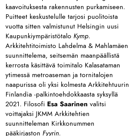
kaavoituksesta rakennusten purkamiseen.
Puitteet keskustelulle tarjosi puolitoista
vuotta sitten valmistunut Helsingin uusi
Kaupunkiympäristötalo
Kymp
.
Arkkitehtitoimisto Lahdelma & Mahlamäen
suunnittelema, seitsemän maanpäällistä
kerrosta käsittävä toimitalo Kalasataman
ytimessä metroaseman ja tornitalojen
naapurissa oli yksi kolmesta Arkkitehtuurin
Finlandia -palkintoehdokkaasta syksyllä
2021. Filosofi
Esa Saarinen
valitsi
voittajaksi JKMM Arkkitehtien
suunnitteleman Kirkkonummen
pääkirjaston
Fyyrin
.