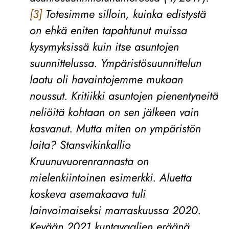
[3]
Totesimme silloin, kuinka edistystä
on ehkä eniten tapahtunut muissa
kysymyksissä kuin itse asuntojen
suunnittelussa. Ympäristösuunnittelun
laatu oli havaintojemme mukaan
noussut. Kritiikki asuntojen pienentyneitä
neliöitä kohtaan on sen jälkeen vain
kasvanut. Mutta miten on ympäristön
laita? Stansvikinkallio
Kruunuvuorenrannasta on
mielenkiintoinen esimerkki. Aluetta
koskeva asemakaava tuli
lainvoimaiseksi marraskuussa 2020.
Kevään 2021 kuntavaalien eräänä