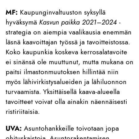
MF:
Kaupunginvaltuuston syksyllä
hyväksymä
Kasvun paikka 2021–2024
-
strategia on aiempia vaalikausia enemmän
läsnä kaavoittajan työssä ja tavoitteistossa.
Koko kaupunkia koskeva kerrosalatavoite
ei sinänsä ole muuttunut, mutta mukana on
paitsi ilmastonmuutoksen hillintää niin
myös lähivirkistysalueiden ja lähiluonnon
turvaamista. Yksittäisellä kaava-alueella
tavoitteet voivat olla ainakin näennäisesti
ristiriitaisia.
UVA:
Asuntohankkeille toivotaan jopa
ohituskaistoja. Asuntorakentamisen