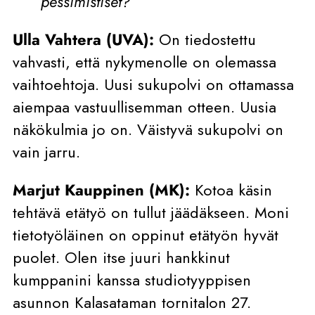
pessimistiset?
Ulla Vahtera (UVA):
On tiedostettu
vahvasti, että nykymenolle on olemassa
vaihtoehtoja. Uusi sukupolvi on ottamassa
aiempaa vastuullisemman otteen. Uusia
näkökulmia jo on. Väistyvä sukupolvi on
vain jarru.
Marjut Kauppinen (MK):
Kotoa käsin
tehtävä etätyö on tullut jäädäkseen. Moni
tietotyöläinen on oppinut etätyön hyvät
puolet. Olen itse juuri hankkinut
kumppanini kanssa studiotyyppisen
asunnon Kalasataman tornitalon 27.