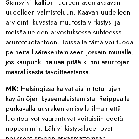
Stansvikinkallion tuoreen asemakaavan
uudelleen valmisteluun. Kaavan uudelleen
arviointi kuvastaa muutosta virkistys- ja
metsäalueiden arvostuksessa suhteessa
asuntotuotantoon. Toisaalta tämä voi tuoda
paineita lisärakentamiseen jossain muualla,
jos kaupunki haluaa pitää kiinni asuntojen
määrällisestä tavoitteestansa.
MK:
Helsingissä kaivattaisiin totuttujen
käytäntöjen kyseenalaistamista. Reippaalla
purkavalla uusrakentamisella ilman että
luontoarvot vaarantuvat voitaisiin edetä
nopeammin. Lähivirkistysalueet ovat
nousseet arvoon arvaamattomaan.