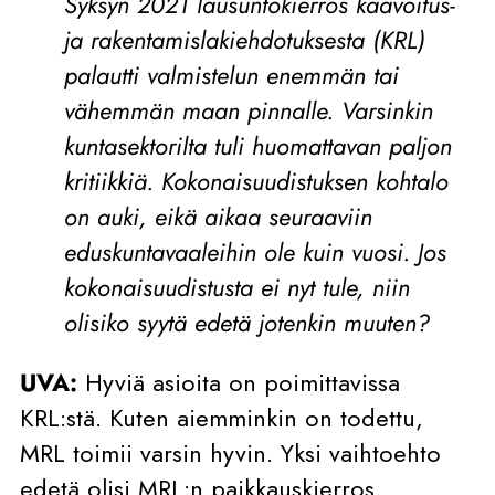
Syksyn 2021 lausuntokierros kaavoitus-
ja rakentamislakiehdotuksesta (KRL)
palautti valmistelun enemmän tai
vähemmän maan pinnalle. Varsinkin
kuntasektorilta tuli huomattavan paljon
kritiikkiä. Kokonaisuudistuksen kohtalo
on auki, eikä aikaa seuraaviin
eduskuntavaaleihin ole kuin vuosi. Jos
kokonaisuudistusta ei nyt tule, niin
olisiko syytä edetä jotenkin muuten?
UVA:
Hyviä asioita on poimittavissa
KRL:stä. Kuten aiemminkin on todettu,
MRL toimii varsin hyvin. Yksi vaihtoehto
edetä olisi MRL:n paikkauskierros.