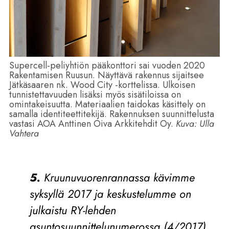
Supercell-peliyhtiön pääkonttori sai vuoden 2020
Rakentamisen Ruusun. Näyttävä rakennus sijaitsee
Jätkäsaaren nk. Wood City -korttelissa. Ulkoisen
tunnistettavuuden lisäksi myös sisätiloissa on
omintakeisuutta. Materiaalien taidokas käsittely on
samalla identiteettitekijä. Rakennuksen suunnittelusta
vastasi AOA Anttinen Oiva Arkkitehdit Oy.
Kuva: Ulla
Vahtera
5.
Kruunuvuorenrannassa kävimme
syksyllä 2017 ja keskustelumme on
julkaistu RY-lehden
asuntosuunnittelunumerossa (4/2017).