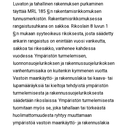
Luvaton ja tahallinen rakennuksen purkaminen
täyttää MRL 185 §:n rakentamisrikkomuksen
tunnusmerkistön. Rakentamisrikkomuksessa
rangaistusuhkana on sakkoa. Rikoslain 8 luvun 1
§:n mukaan syyteoikeus rikoksesta, josta säädetty
ankarin rangaistus on enintään vuosi vankeutta,
sakkoa tai rikesakko, vanhenee kahdessa
vuodessa. Ympäristön turmelemisen,
luonnonsuojelurikoksen ja rakennussuojelurikoksen
vanhentumisaika on kuitenkin kymmenen vuotta.
Vastoin maankäyttö- ja rakennuslakia tai kaava- tai
lupamääräyksiä tai kieltoja tehdyistä ympäristön
turmelemisesta ja rakennussuojelurikoksesta
säädetään rikoslaissa. Ympäristön turmelemisesta
tuomitaan myös se, joka tahallaan tai törkeästä
huolimattomuudesta ryhtyy muuttamaan
ympäristöä vastoin maankäyttö- ja rakennuslakia