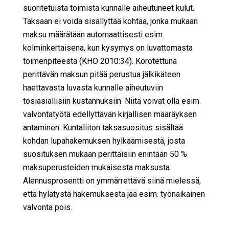
suoritetuista toimista kunnalle aiheutuneet kulut.
Taksaan ei voida sisällyttää kohtaa, jonka mukaan
maksu määrätään automaattisesti esim.
kolminkertaisena, kun kysymys on luvattomasta
toimenpiteestä (KHO 2010:34). Korotettuna
perittävän maksun pitää perustua jälkikäteen
haettavasta luvasta kunnalle aiheutuviin
tosiasiallisiin kustannuksiin. Niitä voivat olla esim.
valvontatyötä edellyttävän kirjallisen määräyksen
antaminen. Kuntaliiton taksasuositus sisältää
kohdan lupahakemuksen hylkäämisestä, josta
suosituksen mukaan perittäisiin enintään 50 %
maksuperusteiden mukaisesta maksusta.
Alennusprosentti on ymmärrettävä siinä mielessä,
että hylätystä hakemuksesta jää esim. työnaikainen
valvonta pois.