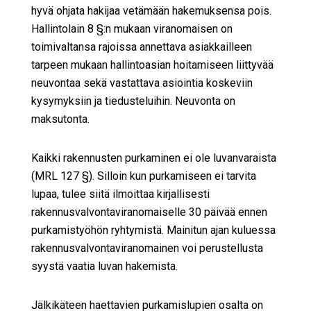
hyvä ohjata hakijaa vetämään hakemuksensa pois.
Hallintolain 8 §:n mukaan viranomaisen on
toimivaltansa rajoissa annettava asiakkailleen
tarpeen mukaan hallintoasian hoitamiseen liittyvää
neuvontaa sekä vastattava asiointia koskeviin
kysymyksiin ja tiedusteluihin. Neuvonta on
maksutonta.
Kaikki rakennusten purkaminen ei ole luvanvaraista
(MRL 127 §). Silloin kun purkamiseen ei tarvita
lupaa, tulee siitä ilmoittaa kirjallisesti
rakennusvalvontaviranomaiselle 30 päivää ennen
purkamistyöhön ryhtymistä. Mainitun ajan kuluessa
rakennusvalvontaviranomainen voi perustellusta
syystä vaatia luvan hakemista.
Jälkikäteen haettavien purkamislupien osalta on