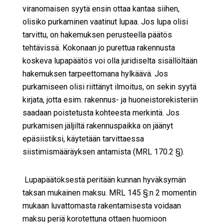
viranomaisen syytä ensin ottaa kantaa siihen,
olisiko purkaminen vaatinut lupaa. Jos lupa olisi
tarvittu, on hakemuksen perusteella päätös
tehtävissä. Kokonaan jo purettua rakennusta
koskeva lupapäätös voi olla juridiselta sisällöltään
hakemuksen tarpeettomana hylkäävä. Jos
purkamiseen olisi riittänyt ilmoitus, on sekin syytä
kirjata, jotta esim. rakennus- ja huoneistorekisteriin
saadaan poistetusta kohteesta merkintä. Jos
purkamisen jäljiltä rakennuspaikka on jäänyt
epäsiistiksi, käytetään tarvittaessa
siistimismääräyksen antamista (MRL 170.2 §).
Lupapäätöksestä peritään kunnan hyväksymän
taksan mukainen maksu. MRL 145 §:n 2 momentin
mukaan luvattomasta rakentamisesta voidaan
maksu periä korotettuna ottaen huomioon