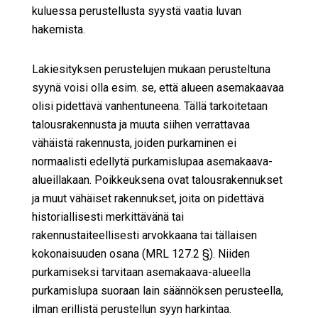
kuluessa perustellusta syystä vaatia luvan
hakemista.
Lakiesityksen perustelujen mukaan perusteltuna
syynä voisi olla esim. se, että alueen asemakaavaa
olisi pidettävä vanhentuneena. Tällä tarkoitetaan
talousrakennusta ja muuta siihen verrattavaa
vähäistä rakennusta, joiden purkaminen ei
normaalisti edellytä purkamislupaa asemakaava-
alueillakaan. Poikkeuksena ovat talousrakennukset
ja muut vähäiset rakennukset, joita on pidettävä
historiallisesti merkittävänä tai
rakennustaiteellisesti arvokkaana tai tällaisen
kokonaisuuden osana (MRL 127.2 §). Niiden
purkamiseksi tarvitaan asemakaava-alueella
purkamislupa suoraan lain säännöksen perusteella,
ilman erillistä perustellun syyn harkintaa.