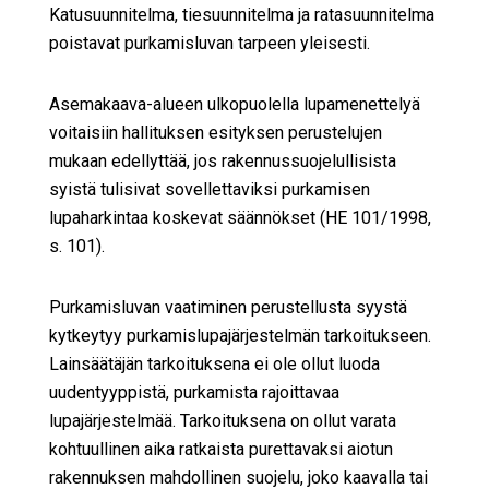
Katusuunnitelma, tiesuunnitelma ja ratasuunnitelma
poistavat purkamisluvan tarpeen yleisesti.
Asemakaava-alueen ulkopuolella lupamenettelyä
voitaisiin hallituksen esityksen perustelujen
mukaan edellyttää, jos rakennussuojelullisista
syistä tulisivat sovellettaviksi purkamisen
lupaharkintaa koskevat säännökset (HE 101/1998,
s. 101).
Purkamisluvan vaatiminen perustellusta syystä
kytkeytyy purkamislupajärjestelmän tarkoitukseen.
Lainsäätäjän tarkoituksena ei ole ollut luoda
uudentyyppistä, purkamista rajoittavaa
lupajärjestelmää. Tarkoituksena on ollut varata
kohtuullinen aika ratkaista purettavaksi aiotun
rakennuksen mahdollinen suojelu, joko kaavalla tai