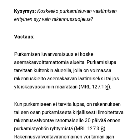
Kysymys:
Koskeeko purkamisluvan vaatimisen
erityinen syy vain rakennussuojelua?
Vastaus:
Purkamisen luvanvaraisuus ei koske
asemakaavoittamattomia alueita. Purkamislupa
tarvitaan kuitenkin alueella, jolla on voimassa
rakennuskielto asemakaavan laatimiseksi tai jos
yleiskaavassa niin määrätään (MRL 127.1 §).
Kun purkamiseen ei tarvita lupaa, on rakennuksen
tai sen osan purkamisesta kirjallisesti ilmoitettava
rakennusvalvontaviranomaiselle 30 päivää ennen
purkamistyöhön ryhtymistä (MRL 127.3 §).
Rakennusvalvontaviranomainen voi tämän ajan