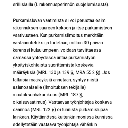
erillislailla (L rakennusperinnön suojelemisesta).
Purkamisluvan vaatimista ei voi perustaa esim.
rakennuksen suureen kokoon ja itse purkamistyön
vaativuuteen. Kun purkamisilmoitus merkitään
vastaanotetuksi ja todetaan, milloin 30 päivän
karenssi kuluu umpeen, voidaan tarvittaessa
samassa yhteydessä antaa purkamistyön
yksityiskohtaista suorittamista koskevia
määräyksiä (MRL 130 ja 139 §, MRA 55.2 §). Jos
tällaisia määräyksiä annetaan, syntyy niistä
asianosaiselle (ilmoituksen tekijälle)
muutoksenhakuoikeus (MRL 187 §,
oikaisuvaatimus). Vastaavaa työnjohtajaa koskeva
säännös (MRL 122 §) ei tunnista purkamislupaa
lainkaan. Käytännössä kuitenkin monissa kunnissa
edellytetään vastaava työnjohtaja vähänkin