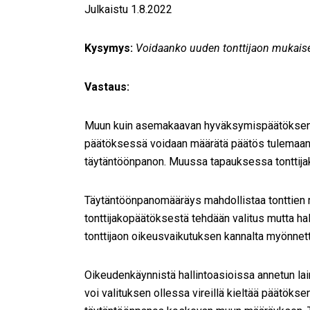
Julkaistu 1.8.2022
Kysymys:
Voidaanko uuden tonttijaon mukaise
Vastaus:
Muun kuin asemakaavan hyväksymispäätöksen 
päätöksessä voidaan määrätä päätös tulemaan 
täytäntöönpanon. Muussa tapauksessa tonttija
Täytäntöönpanomääräys mahdollistaa tonttien m
tonttijakopäätöksestä tehdään valitus mutta ha
tonttijaon oikeusvaikutuksen kannalta myönnet
Oikeudenkäynnistä hallintoasioissa annetun lai
voi valituksen ollessa vireillä kieltää päätök