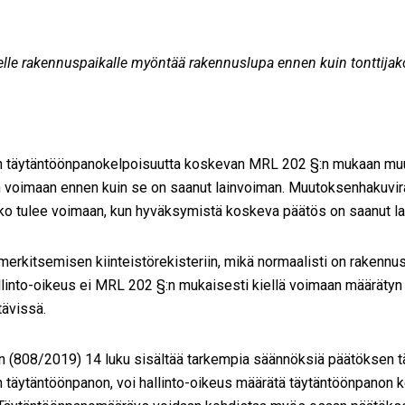
lle rakennuspaikalle myöntää rakennuslupa ennen kuin tonttijak
täytäntöönpanokelpoisuutta koskevan MRL 202 §:n mukaan muu
voimaan ennen kuin se on saanut lainvoiman. Muutoksenhakuvir
ko tulee voimaan, kun hyväksymistä koskeva päätös on saanut l
erkitsemisen kiinteistörekisteriin, mikä normaalisti on rakenn
llinto-oikeus ei MRL 202 §:n mukaisesti kiellä voimaan määrätyn
tävissä.
n (808/2019) 14 luku sisältää tarkempia säännöksiä päätöksen tä
sen täytäntöönpanon, voi hallinto-oikeus määrätä täytäntöönpanon 