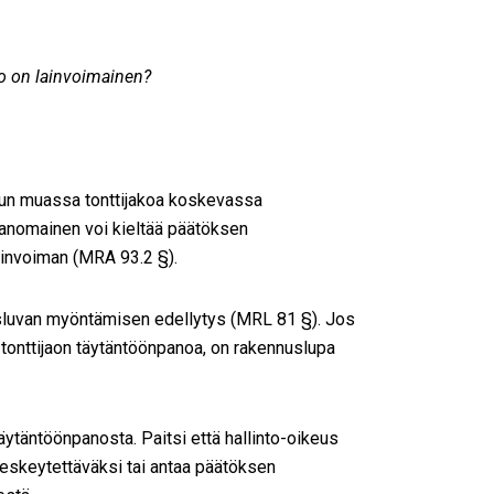
o on lainvoimainen?
n muassa tonttijakoa koskevassa
anomainen voi kieltää päätöksen
ainvoiman (MRA 93.2 §).
usluvan myöntämisen edellytys (MRL 81 §). Jos
 tonttijaon täytäntöönpanoa, on rakennuslupa
ytäntöönpanosta. Paitsi että hallinto-oikeus
keskeytettäväksi tai antaa päätöksen