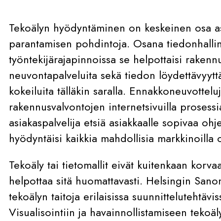
Tekoälyn hyödyntäminen on keskeinen osa 
parantamisen pohdintoja. Osana tiedonhallint
työntekijärajapinnoissa se helpottaisi raken
neuvontapalveluita sekä tiedon löydettävyyttä
kokeiluita tälläkin saralla. Ennakkoneuvotteluj
rakennusvalvontojen internetsivuilla prosessia
asiakaspalvelija etsiä asiakkaalle sopivaa ohj
hyödyntäisi kaikkia mahdollisia markkinoilla o
Tekoäly tai tietomallit eivät kuitenkaan korva
helpottaa sitä huomattavasti. Helsingin Sano
tekoälyn taitoja erilaisissa suunnittelutehtävis
Visualisointiin ja havainnollistamiseen tekoä