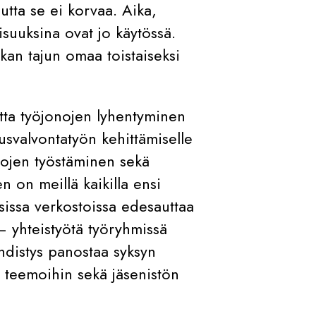
utta se ei korvaa. Aika,
isuuksina ovat jo käytössä.
ikan tajun omaa toistaiseksi
tta työjonojen lyhentyminen
svalvontatyön kehittämiselle
intojen työstäminen sekä
n on meillä kaikilla ensi
sissa verkostoissa edesauttaa
 yhteistyötä työryhmissä
syhdistys panostaa syksyn
 teemoihin sekä jäsenistön