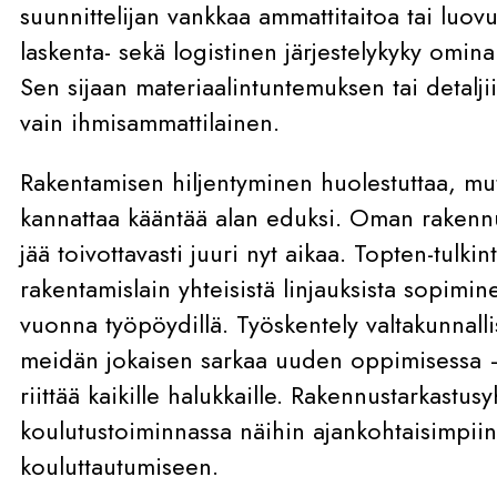
suunnittelijan vankkaa ammattitaitoa tai luovu
laskenta- sekä logistinen järjestelykyky omina
Sen sijaan materiaalintuntemuksen tai detalji
vain ihmisammattilainen.
Rakentamisen hiljentyminen huolestuttaa, mu
kannattaa kääntää alan eduksi. Oman rakennu
jää toivottavasti juuri nyt aikaa. Topten-tulk
rakentamislain yhteisistä linjauksista sopimine
vuonna työpöydillä. Työskentely valtakunnalli
meidän jokaisen sarkaa uuden oppimisessa –
riittää kaikille halukkaille. Rakennustarkastu
koulutustoiminnassa näihin ajankohtaisimpiin
kouluttautumiseen.