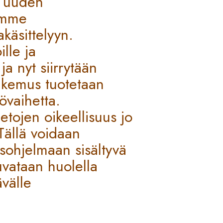
a uuden
umme
käsittelyyn.
ille ja
a nyt siirrytään
akemus tuotetaan
yövaihetta.
etojen oikeellisuus jo
Tällä voidaan
usohjelmaan sisältyvä
luvataan huolella
ävälle