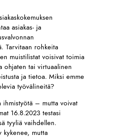
asiakaskokemuksen
aa asiakas- ja
nusvalvonnan
. Tarvitaan rohkeita
en muistilistat voisivat toimia
 ohjaten tai virtuaalinen
eistusta ja tietoa. Miksi emme
levia työvälineitä?
a ihmistyötä – mutta voivat
mat 16.8.2023 testasi
sä tyyliä vaihdellen.
ly kykenee, mutta