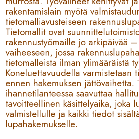
murrosta. Työvälineet kehittyvät j
rakentamislain myötä valmistaud
tietomalliavusteiseen rakennuslupa
Tietomallit ovat suunnittelutoimisto
rakennustyömaille jo arkipäivää – j
vaiheeseen, jossa rakennuslupah
tietomalleista ilman ylimääräistä t
Koneluettavuudella varmistetaan ti
ennen hakemuksen jättövaihetta. 
ihannetilanteessa saavuttaa hallit
tavoitteellinen käsittelyaika, joka 
valmistellulle ja kaikki tiedot sisält
lupahakemukselle.