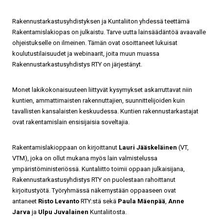
Rakennustarkastusyhdistyksen ja Kuntaliiton yhdessä teettämä
Rakentamislakiopas on julkaistu. Tarve uutta lainsäädäntöä avaavalle
ohjeistukselle on ilmeinen. Tämän ovat osoittaneet lukuisat
koulutustilaisuudet ja webinaarit, joita muun muassa
Rakennustarkastusyhdistys RTY on järjestänyt.
Monet lakikokonaisuuteen liittyvät kysymykset askarruttavat niin
kuntien, ammattimaisten rakennuttajien, suunnittelijoiden kuin
tavallisten kansalaisten keskuudessa. Kuntien rakennustarkastajat
ovat rakentamislain ensisijaisia soveltajia.
Rakentamislakioppaan on kirjoittanut
Lauri Jääskeläinen
(VT,
VTM), joka on ollut mukana myös lain valmistelussa
ympäristöministeriössä. Kuntaliitto toimii oppaan julkaisijana,
Rakennustarkastusyhdistys RTY on puolestaan rahoittanut
kirjoitustyötä. Työryhmässä näkemystään oppaaseen ovat
antaneet
Risto Levanto
RTY:stä sekä
Paula Mäenpää
,
Anne
Jarva
ja
Ulpu Juvalainen
Kuntaliitosta.