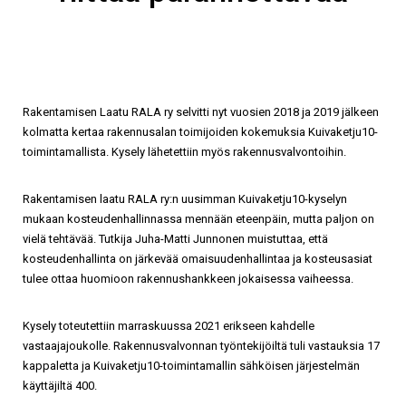
Rakentamisen Laatu RALA ry selvitti nyt vuosien 2018 ja 2019 jälkeen
kolmatta kertaa rakennusalan toimijoiden kokemuksia Kuivaketju10-
toimintamallista. Kysely lähetettiin myös rakennusvalvontoihin.
Rakentamisen laatu RALA ry:n uusimman Kuivaketju10-kyselyn
mukaan kosteudenhallinnassa mennään eteenpäin, mutta paljon on
vielä tehtävää. Tutkija Juha-Matti Junnonen muistuttaa, että
kosteudenhallinta on järkevää omaisuudenhallintaa ja kosteusasiat
tulee ottaa huomioon rakennushankkeen jokaisessa vaiheessa.
Kysely toteutettiin marraskuussa 2021 erikseen kahdelle
vastaajajoukolle. Rakennusvalvonnan työntekijöiltä tuli vastauksia 17
kappaletta ja Kuivaketju10-toimintamallin sähköisen järjestelmän
käyttäjiltä 400.