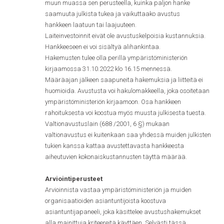
muun muassa sen perusteella, kuinka paljon hanke
saamuuta julkista tukea ja vaikuttaako avustus
hankkeen laatuun tai laajuuteen.
Laiteinvestoinnit eivät ole avustuskelpoisia kustannuksia.
Hankkeeseen ei voi sisältyä alihankintaa.
Hakemusten tulee olla perillä ympäristöministeriön
kirjaamossa 31.10.2022 klo 16.15 mennessä.
Määräajan jälkeen saapuneita hakemuksia ja liitteitä ei
huomioida. Avustusta voi hakulomakkeella, joka osoitetaan
ympäristöministeriön kirjaamoon. Osa hankkeen
rahoituksesta voi koostua myös muusta julkisesta tuesta.
Valtionavustuslain (688 /2001, 6 §) mukaan
valtionavustus ei kuitenkaan saa yhdessä muiden julkisten
tukien kanssa kattaa avustettavasta hankkeesta
aiheutuvien kokonaiskustannusten täyttä määrää.
Arviointiperusteet
Arvioinnista vastaa ympäristöministeriön ja muiden
organisaatioiden asiantuntijoista koostuva
asiantuntijapaneeli, joka käsittelee avustushakemukset
alla mainittuja kriteereitä käyttäen. Selvästi tässä