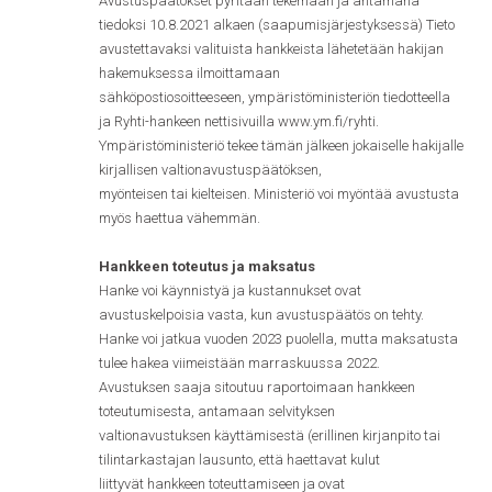
Avustuspäätökset pyritään tekemään ja antamana
tiedoksi 10.8.2021 alkaen (saapumisjärjestyksessä) Tieto
avustettavaksi valituista hankkeista lähetetään hakijan
hakemuksessa ilmoittamaan
sähköpostiosoitteeseen, ympäristöministeriön tiedotteella
ja Ryhti-hankeen nettisivuilla www.ym.fi/ryhti.
Ympäristöministeriö tekee tämän jälkeen jokaiselle hakijalle
kirjallisen valtionavustuspäätöksen,
myönteisen tai kielteisen. Ministeriö voi myöntää avustusta
myös haettua vähemmän.
Hankkeen toteutus ja maksatus
Hanke voi käynnistyä ja kustannukset ovat
avustuskelpoisia vasta, kun avustuspäätös on tehty.
Hanke voi jatkua vuoden 2023 puolella, mutta maksatusta
tulee hakea viimeistään marraskuussa 2022.
Avustuksen saaja sitoutuu raportoimaan hankkeen
toteutumisesta, antamaan selvityksen
valtionavustuksen käyttämisestä (erillinen kirjanpito tai
tilintarkastajan lausunto, että haettavat kulut
liittyvät hankkeen toteuttamiseen ja ovat