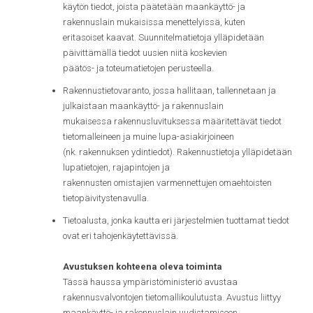
käytön tiedot, joista päätetään maankäyttö- ja
rakennuslain mukaisissa menettelyissä, kuten
eritasoiset kaavat. Suunnitelmatietoja ylläpidetään
päivittämällä tiedot uusien niitä koskevien
päätös- ja toteumatietojen perusteella.
Rakennustietovaranto, jossa hallitaan, tallennetaan ja
julkaistaan maankäyttö- ja rakennuslain
mukaisessa rakennusluvituksessa määritettävät tiedot
tietomalleineen ja muine lupa-asiakirjoineen
(nk. rakennuksen ydintiedot). Rakennustietoja ylläpidetään
lupatietojen, rajapintojen ja
rakennusten omistajien varmennettujen omaehtoisten
tietopäivitystenavulla.
Tietoalusta, jonka kautta eri järjestelmien tuottamat tiedot
ovat eri tahojenkäytettävissä.
Avustuksen kohteena oleva toiminta
Tässä haussa ympäristöministeriö avustaa
rakennusvalvontojen tietomallikoulutusta. Avustus liittyy
maankäyttö- ja rakennuslain uudistamiseen.