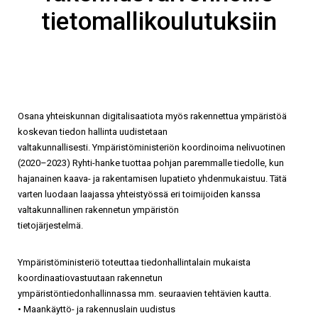
tietomallikoulutuksiin
Osana yhteiskunnan digitalisaatiota myös rakennettua ympäristöä
koskevan tiedon hallinta uudistetaan
valtakunnallisesti. Ympäristöministeriön koordinoima nelivuotinen
(2020–2023) Ryhti-hanke tuottaa pohjan paremmalle tiedolle, kun
hajanainen kaava- ja rakentamisen lupatieto yhdenmukaistuu. Tätä
varten luodaan laajassa yhteistyössä eri toimijoiden kanssa
valtakunnallinen rakennetun ympäristön
tietojärjestelmä.
Ympäristöministeriö toteuttaa tiedonhallintalain mukaista
koordinaatiovastuutaan rakennetun
ympäristöntiedonhallinnassa mm. seuraavien tehtävien kautta.
• Maankäyttö- ja rakennuslain uudistus