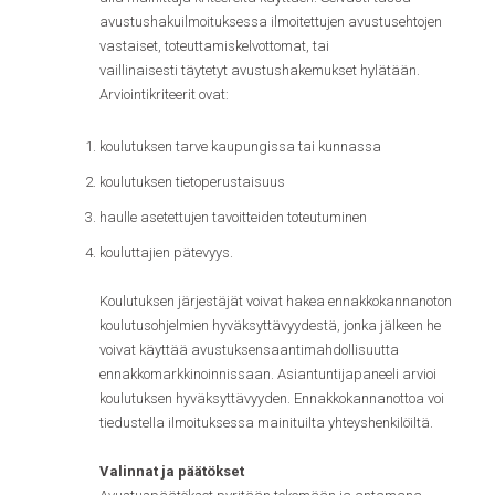
avustushakuilmoituksessa ilmoitettujen avustusehtojen
vastaiset, toteuttamiskelvottomat, tai
vaillinaisesti täytetyt avustushakemukset hylätään.
Arviointikriteerit ovat:
koulutuksen tarve kaupungissa tai kunnassa
koulutuksen tietoperustaisuus
haulle asetettujen tavoitteiden toteutuminen
kouluttajien pätevyys.
Koulutuksen järjestäjät voivat hakea ennakkokannanoton
koulutusohjelmien hyväksyttävyydestä, jonka jälkeen he
voivat käyttää avustuksensaantimahdollisuutta
ennakkomarkkinoinnissaan. Asiantuntijapaneeli arvioi
koulutuksen hyväksyttävyyden. Ennakkokannanottoa voi
tiedustella ilmoituksessa mainituilta yhteyshenkilöiltä.
Valinnat ja päätökset