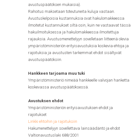
avustuspäätöksen mukaisia).
Rahoitus maksetaan toteutuneita kuluja vastaan.
Avustuskelpoisia kustannuksia ovat hakulomakkeessa
ilmoitetut kustannukset siltä osin, kuin ne vastaavat tässä
hakuilmoituksessa ja hakulomakkeessa ilmoitettuja
rajauksia. Avustusmenettelyyn sovelletaan liitteenä olevia
ympäristöministeriön erityisavustuksia koskevia ehtoja ja
rajoituksia ja avustusten tarkemmat ehdot sisältyvät
avustuspäätöksiin.
Hankkeen tarjoama muu tuki
Ympäristöministeriö nimeää hankkeelle valvojan hanketta
koskevassa avustuspäätöksessä.
Avustuksen ehdot
Ympäristöministeriön erityisavustuksen ehdot ja
rajoitukset
Linkki ehtoihin ja rajoituksiin
Hakumenettelyyn sovellettava lainsäädäntö ja ehdot
Valtionavustuslaki 688/2001