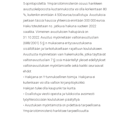
5 opintopistettä. Ympäristöministeriön osuus hankkeen
avustuskelpoisista kustannuksista voi olla korkeintaan 80
%, kuitenkin enintään 4 500 euroa/osallistuja. Avustuksia
jaetaan tässä haussa yhteensä enintään 300 000 euroa.
Haku toteutetaan ns. jatkuva hakuna vuoteen 2022
saakka. Viimeinen avustuksien hakupäivä on
31.10.2022. Avustus myönnetään valtionavustuslain
(688/2001) 5 §:n mukaisena eritysavustuksena
sisällöltään ja tarkoitukseltaan rajattuun koulutukseen.
Avustusta myönnetään vain hakemuksille, jotka täyttävät
valtionavustuslain 7 §:ssä määritellyt yleiset edellytykset
valtionavustuksen myöntämiselle sekä kaikki seuraavat
ehdot:
• Hakijana on Y-tunnuksellinen toimija. Hakijana ei
kuitenkaan voi olla valtion kirjanpitoyksikkö.
Hakijan tulee olla kaupunki tai kunta.
• Osallistuja viestii opeista ja tuloksista avoimesti
työyhteisössään koulutuksen päätyttyä.
• Avustuksen myöntämistä on pidettävä tarpeellisena.
Ympäristöministeriö harkitsee tarpeellisuutta