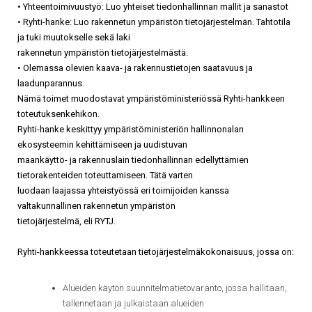
• Yhteentoimivuustyö: Luo yhteiset tiedonhallinnan mallit ja sanastot
• Ryhti-hanke: Luo rakennetun ympäristön tietojärjestelmän. Tahtotila
ja tuki muutokselle sekä laki
rakennetun ympäristön tietojärjestelmästä.
• Olemassa olevien kaava- ja rakennustietojen saatavuus ja
laadunparannus.
Nämä toimet muodostavat ympäristöministeriössä Ryhti-hankkeen
toteutuksenkehikon.
Ryhti-hanke keskittyy ympäristöministeriön hallinnonalan
ekosysteemin kehittämiseen ja uudistuvan
maankäyttö- ja rakennuslain tiedonhallinnan edellyttämien
tietorakenteiden toteuttamiseen. Tätä varten
luodaan laajassa yhteistyössä eri toimijoiden kanssa
valtakunnallinen rakennetun ympäristön
tietojärjestelmä, eli RYTJ.
Ryhti-hankkeessa toteutetaan tietojärjestelmäkokonaisuus, jossa on:
Alueiden käytön suunnitelmatietovaranto, jossa hallitaan,
tallennetaan ja julkaistaan alueiden