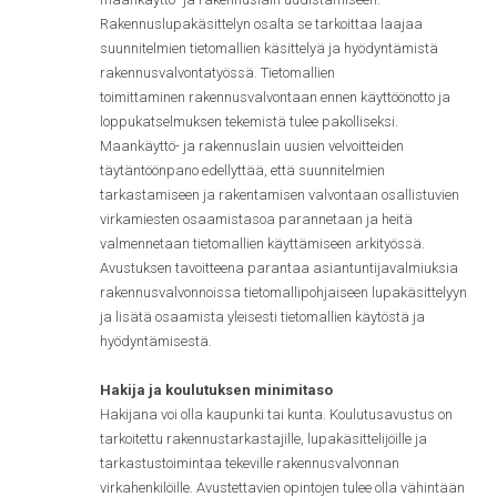
Rakennuslupakäsittelyn osalta se tarkoittaa laajaa
suunnitelmien tietomallien käsittelyä ja hyödyntämistä
rakennusvalvontatyössä. Tietomallien
toimittaminen rakennusvalvontaan ennen käyttöönotto ja
loppukatselmuksen tekemistä tulee pakolliseksi.
Maankäyttö- ja rakennuslain uusien velvoitteiden
täytäntöönpano edellyttää, että suunnitelmien
tarkastamiseen ja rakentamisen valvontaan osallistuvien
virkamiesten osaamistasoa parannetaan ja heitä
valmennetaan tietomallien käyttämiseen arkityössä.
Avustuksen tavoitteena parantaa asiantuntijavalmiuksia
rakennusvalvonnoissa tietomallipohjaiseen lupakäsittelyyn
ja lisätä osaamista yleisesti tietomallien käytöstä ja
hyödyntämisestä.
Hakija ja koulutuksen minimitaso
Hakijana voi olla kaupunki tai kunta. Koulutusavustus on
tarkoitettu rakennustarkastajille, lupakäsittelijöille ja
tarkastustoimintaa tekeville rakennusvalvonnan
virkahenkilöille. Avustettavien opintojen tulee olla vähintään