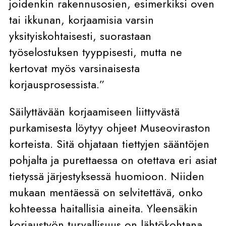
joidenkin rakennusosien, esimerkiksi oven
tai ikkunan, korjaamisia varsin
yksityiskohtaisesti, suorastaan
työselostuksen tyyppisesti, mutta ne
kertovat myös varsinaisesta
korjausprosessista.”
Säilyttävään korjaamiseen liittyvästä
purkamisesta löytyy ohjeet Museoviraston
korteista. Sitä ohjataan tiettyjen sääntöjen
pohjalta ja purettaessa on otettava eri asiat
tietyssä järjestyksessä huomioon. Niiden
mukaan mentäessä on selvitettävä, onko
kohteessa haitallisia aineita. Yleensäkin
korjaustyön turvallisuus on lähtökohtana