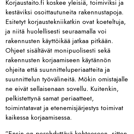
Korjaustaito.fi koskee yleisiä, toimiviksi ja
kestäviksi osoittautuneita rakennustapoja.
Esitetyt korjaustekniikatkin ovat koeteltuja,
ja niitä huolellisesti seuraamalla voi
rakennusten käyttöikää jatkaa pitkään.
Ohjeet sisältävät monipuolisesti sekä
rakennusten korjaamiseen käytännön
ohjeita että suunnitteluperiaatteita ja
suunnittelun työvälineitä. Mökin omistajalle
ne eivät sellaisenaan sovellu. Kuitenkin,
pelkistettynä samat periaatteet,
toimintatavat ja etenemisjärjestys toimivat
kaikessa korjaamisessa.
”Ensin on perehdyttävä kohteeseen, sitten