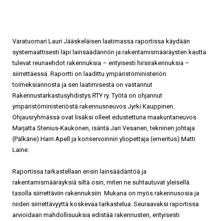
Varatuomari Lauri Jääskeläisen laatimassa raportissa käydään
systemaattisesti läpi lainsäädännön ja rakentamismääräysten kautta
tulevat reunaehdot rakennuksia – erityisesti hirsirakennuksia –
siirrettäessä. Raportti on laadittu ympäristöministeriön
toimeksiannosta ja sen laatimisesta on vastannut
Rakennustarkastusyhdistys RTY ry. Työtä on ohjannut
ympäristöministeriöstä rakennusneuvos Jyrki Kauppinen.
Ohjausryhmässä ovat lisäksi olleet edustettuna maakuntaneuvos
Marjatta Stenius-Kaukonen, isäntä Jari Vesanen, tekninen johtaja
(Pälkäne) Harri Apell ja konservoinnin yliopettaja (emeritus) Matti
Laine.
Raportissa tarkastellaan ensin lainsäädäntöä ja
rakentamismääräyksiä siltä osin, miten ne suhtautuvat yleisellä
tasolla siirrettäviin rakennuksiin. Mukana on myös rakennusosia ja
niiden siirrettävyyttä koskevaa tarkastelua. Seuraavaksi raportissa
arvioidaan mahdollisuuksia edistää rakennusten, erityisesti