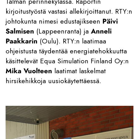
Talman perinnekylässä. Raportin
kirjoitustyöstä vastasi allekirjoittanut. RTY:n
johtokunta nimesi edustajikseen
Päivi
Salmisen
(Lappeenranta) ja
Anneli
Paakkarin
(Oulu). RTY:n laatimaa
ohjeistusta täydentää energiatehokkuutta
käsittelevät Equa Simulation Finland Oy:n
Mika Vuolteen
laatimat laskelmat
hirsikehikkoja uusiokäytettäessä.