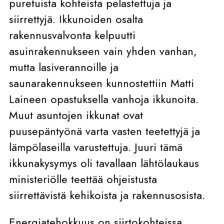
puretuista kohteista pelastettuja ja
siirrettyjä. Ikkunoiden osalta
rakennusvalvonta kelpuutti
asuinrakennukseen vain yhden vanhan,
mutta lasiverannoille ja
saunarakennukseen kunnostettiin Matti
Laineen opastuksella vanhoja ikkunoita.
Muut asuntojen ikkunat ovat
puusepäntyönä varta vasten teetettyjä ja
lämpölaseilla varustettuja. Juuri tämä
ikkunakysymys oli tavallaan lähtölaukaus
ministeriölle teettää ohjeistusta
siirrettävistä kehikoista ja rakennusosista.
Energiatehokkuus on siirtokohteissa