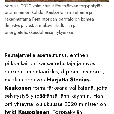
Vapuksi 2022 valmistunut Rautajärven torppakylän
ensimmäinen kohde, Kaukosten siirrättämä ja
rakennuttama Pentintorpan paritalo on komea
ilmestys ja vastaa mukavuuksiltansa ja
energiatehokkuudeltansa nykyaikaa.
Rautajärvelle asettautunut, entinen
pitkäaikainen kansanedustaja ja myös
europarlamentaarikko, diplomi-insinööri,
maakuntaneuvos
Marjatta Stenius-
Kaukonen
toimi tärkeänä välikätenä, jotta
selvitystyö ylipäätänsä lähti käyntiin. Hän
otti yhteyttä joulukuussa 2020 ministeriön
Jyrki Kauppiseen
. Torppakylän