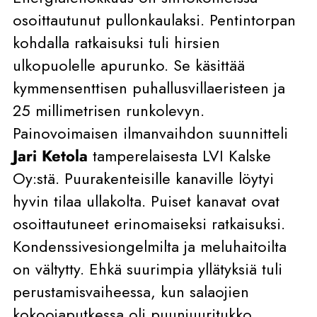
osoittautunut pullonkaulaksi. Pentintorpan
kohdalla ratkaisuksi tuli hirsien
ulkopuolelle apurunko. Se käsittää
kymmensenttisen puhallusvillaeristeen ja
25 millimetrisen runkolevyn.
Painovoimaisen ilmanvaihdon suunnitteli
Jari Ketola
tamperelaisesta LVI Kalske
Oy:stä. Puurakenteisille kanaville löytyi
hyvin tilaa ullakolta. Puiset kanavat ovat
osoittautuneet erinomaiseksi ratkaisuksi.
Kondenssivesiongelmilta ja meluhaitoilta
on vältytty. Ehkä suurimpia yllätyksiä tuli
perustamisvaiheessa, kun salaojien
kokoojaputkessa oli puunjuuritukko.