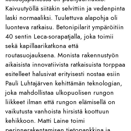
Kaivuutyöllä siitäkin selvittiin ja vedenpinta
laski normaaliksi. Tuulettuva alapohja oli
luonteva ratkaisu. Betonipilarit ympäröitiin
40 sentin Leca-sorapatjalla, joka toimii
sekä kapillaarikatkona että
routasuojauksena. Monista rakennustyön
aikaisista innovatiivista ratkaisuista torppaa
esitelleet halusivat erityisesti nostaa esiin
Pauli Luhtajärven kehittämän teknologian,
joka mahdollistaa ulkopuolisen rungon
liikkeet ilman että rungon elämisellä on
vaikutusta vanhoista hirsistä koottuun
kehikkoon. Matti Laine toimi
perinnerakentamisen tietopankkina ja