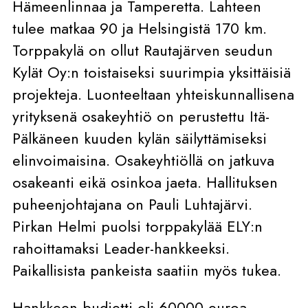
Hämeenlinnaa ja Tamperetta. Lahteen
tulee matkaa 90 ja Helsingistä 170 km.
Torppakylä on ollut Rautajärven seudun
Kylät Oy:n toistaiseksi suurimpia yksittäisiä
projekteja. Luonteeltaan yhteiskunnallisena
yrityksenä osakeyhtiö on perustettu Itä-
Pälkäneen kuuden kylän säilyttämiseksi
elinvoimaisina. Osakeyhtiöllä on jatkuva
osakeanti eikä osinkoa jaeta. Hallituksen
puheenjohtajana on Pauli Luhtajärvi.
Pirkan Helmi puolsi torppakylää ELY:n
rahoittamaksi Leader-hankkeeksi.
Paikallisista pankeista saatiin myös tukea.
Hankkeen budjetti oli 60000 euroa.