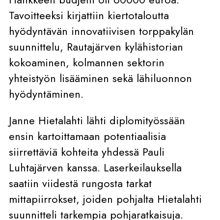
Tavoitteeksi kirjattiin kiertotaloutta
hyödyntävän innovatiivisen torppakylän
suunnittelu, Rautajärven kylähistorian
kokoaminen, kolmannen sektorin
yhteistyön lisääminen sekä lähiluonnon
hyödyntäminen.
Janne Hietalahti lähti diplomityössään
ensin kartoittamaan potentiaalisia
siirrettäviä kohteita yhdessä Pauli
Luhtajärven kanssa. Laserkeilauksella
saatiin viidestä rungosta tarkat
mittapiirrokset, joiden pohjalta Hietalahti
suunnitteli tarkempia pohjaratkaisuja.