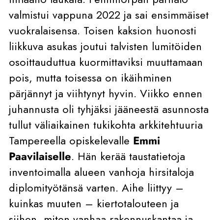
valmistui vappuna 2022 ja sai ensimmäiset
vuokralaisensa. Toisen kaksion huonosti
liikkuva asukas joutui talvisten lumitöiden
osoittauduttua kuormittaviksi muuttamaan
pois, mutta toisessa on ikäihminen
pärjännyt ja viihtynyt hyvin. Viikko ennen
juhannusta oli tyhjäksi jääneestä asunnosta
tullut väliaikainen tukikohta arkkitehtuuria
Tampereella opiskelevalle
Emmi
Paavilaiselle
. Hän kerää taustatietoja
inventoimalla alueen vanhoja hirsitaloja
diplomityötänsä varten. Aihe liittyy –
kuinkas muuten – kiertotalouteen ja
siihen, miten vanhaa rakennuskantaa ja