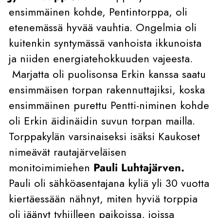
ensimmäinen kohde, Pentintorppa, oli
etenemässä hyvää vauhtia. Ongelmia oli
kuitenkin syntymässä vanhoista ikkunoista
ja niiden energiatehokkuuden vajeesta.
Marjatta oli puolisonsa Erkin kanssa saatu
ensimmäisen torpan rakennuttajiksi, koska
ensimmäinen purettu Pentti-niminen kohde
oli Erkin äidinäidin suvun torpan mailla.
Torppakylän varsinaiseksi isäksi Kaukoset
nimeävät rautajärveläisen
monitoimimiehen
Pauli Luhtajärven.
Pauli oli sähköasentajana kyliä yli 30 vuotta
kiertäessään nähnyt, miten hyviä torppia
oli jäänyt tyhjilleen paikoissa, joissa