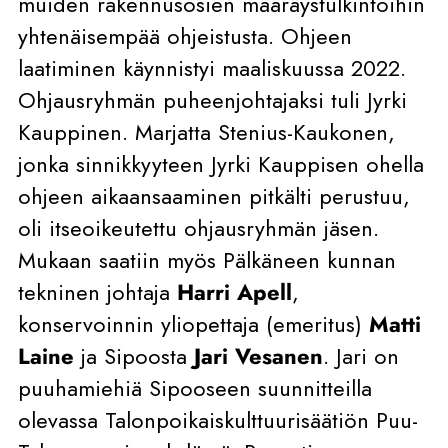
muiden rakennusosien määräystulkintoihin
yhtenäisempää ohjeistusta. Ohjeen
laatiminen käynnistyi maaliskuussa 2022.
Ohjausryhmän puheenjohtajaksi tuli Jyrki
Kauppinen. Marjatta Stenius-Kaukonen,
jonka sinnikkyyteen Jyrki Kauppisen ohella
ohjeen aikaansaaminen pitkälti perustuu,
oli itseoikeutettu ohjausryhmän jäsen.
Mukaan saatiin myös Pälkäneen kunnan
tekninen johtaja
Harri Apell
,
konservoinnin yliopettaja (emeritus)
Matti
Laine
ja Sipoosta
Jari Vesanen
. Jari on
puuhamiehiä Sipooseen suunnitteilla
olevassa Talonpoikaiskulttuurisäätiön Puu-