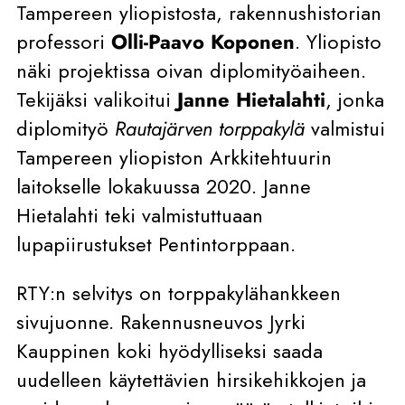
Tampereen yliopistosta, rakennushistorian
professori
Olli-Paavo Koponen
. Yliopisto
näki projektissa oivan diplomityöaiheen.
Tekijäksi valikoitui
Janne Hietalahti
, jonka
diplomityö
Rautajärven torppakylä
valmistui
Tampereen yliopiston Arkkitehtuurin
laitokselle lokakuussa 2020. Janne
Hietalahti teki valmistuttuaan
lupapiirustukset Pentintorppaan.
RTY:n selvitys on torppakylähankkeen
sivujuonne. Rakennusneuvos Jyrki
Kauppinen koki hyödylliseksi saada
uudelleen käytettävien hirsikehikkojen ja