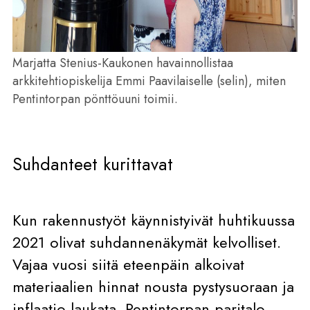
Marjatta Stenius-Kaukonen havainnollistaa
arkkitehtiopiskelija Emmi Paavilaiselle (selin), miten
Pentintorpan pönttöuuni toimii.
Suhdanteet kurittavat
Kun rakennustyöt käynnistyivät huhtikuussa
2021 olivat suhdannenäkymät kelvolliset.
Vajaa vuosi siitä eteenpäin alkoivat
materiaalien hinnat nousta pystysuoraan ja
inflaatio laukata. Pentintorpan paritalo