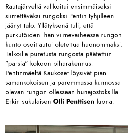
Rautajärveltä valikoitui ensimmäiseksi
siirrettäväksi rungoksi Pentin tyhjilleen
jäänyt talo. Yllätyksenä tuli, että
purkutöiden ihan viimevaiheessa rungon
kunto osoittautui oletettua huonommaksi.
Talkoilla puretusta rungosta päätettiin
”parsia” kokoon piharakennus.
Pentinmäeltä Kaukoset löysivät pian
samankokoisen ja paremmassa kunnossa
olevan rungon ollessaan hunajostoksilla
Erkin sukulaisen
OIli Penttisen
luona.