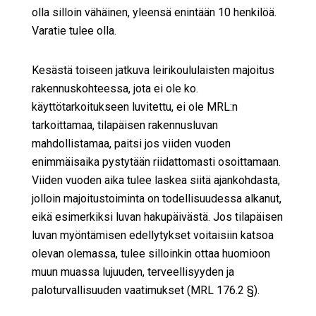
olla silloin vähäinen, yleensä enintään 10 henkilöä.
Varatie tulee olla.
Kesästä toiseen jatkuva leirikoululaisten majoitus
rakennuskohteessa, jota ei ole ko.
käyttötarkoitukseen luvitettu, ei ole MRL:n
tarkoittamaa, tilapäisen rakennusluvan
mahdollistamaa, paitsi jos viiden vuoden
enimmäisaika pystytään riidattomasti osoittamaan.
Viiden vuoden aika tulee laskea siitä ajankohdasta,
jolloin majoitustoiminta on todellisuudessa alkanut,
eikä esimerkiksi luvan hakupäivästä. Jos tilapäisen
luvan myöntämisen edellytykset voitaisiin katsoa
olevan olemassa, tulee silloinkin ottaa huomioon
muun muassa lujuuden, terveellisyyden ja
paloturvallisuuden vaatimukset (MRL 176.2 §).