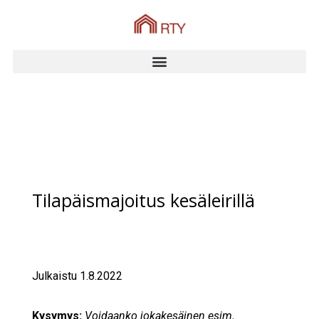
Tilapäismajoitus kesäleirillä
Julkaistu 1.8.2022
Kysymys:
Voidaanko jokakesäinen esim.