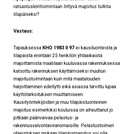
ratsastusleiritoimintaan liittyvä majoitus tulkita
tilapäiseksi?
Vastaus:
Tapauksessa
KHO 1983 II 97
ei kausiluonteista ja
tilapäistä enintään 25 henkilön yhtäaikaista
majoittamista maatilaan kuuluvassa rakennuksessa
katsottu rakennuksen käyttämiseksi muuhun
majoitustoimintaan kuin mitä maatalouden
harjoittaminen edellytti eikä asiassa tarvittu lupaa
käyttötarkoituksen muuttamiseen.
Kausityöntekijöiden ja muu tilapäisluonteinen
majoitus esimerkiksi kouluissa on aiheuttanut jo
pitkään päänvaivaa pelastus- ja
rakennusvalvontaviranomaisille. Pelastustoimen
ohjeistuksen mukaan tilapäismajoitus voi olla