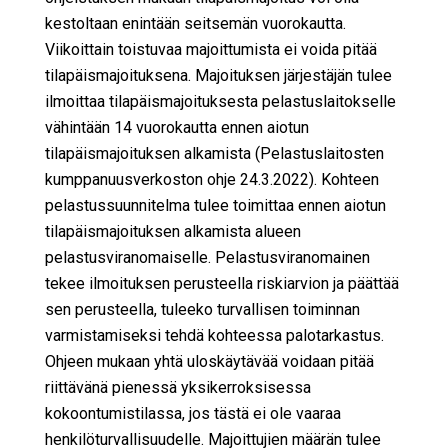
kestoltaan enintään seitsemän vuorokautta.
Viikoittain toistuvaa majoittumista ei voida pitää
tilapäismajoituksena. Majoituksen järjestäjän tulee
ilmoittaa tilapäismajoituksesta pelastuslaitokselle
vähintään 14 vuorokautta ennen aiotun
tilapäismajoituksen alkamista (Pelastuslaitosten
kumppanuusverkoston ohje 24.3.2022). Kohteen
pelastussuunnitelma tulee toimittaa ennen aiotun
tilapäismajoituksen alkamista alueen
pelastusviranomaiselle. Pelastusviranomainen
tekee ilmoituksen perusteella riskiarvion ja päättää
sen perusteella, tuleeko turvallisen toiminnan
varmistamiseksi tehdä kohteessa palotarkastus.
Ohjeen mukaan yhtä uloskäytävää voidaan pitää
riittävänä pienessä yksikerroksisessa
kokoontumistilassa, jos tästä ei ole vaaraa
henkilöturvallisuudelle. Majoittujien määrän tulee