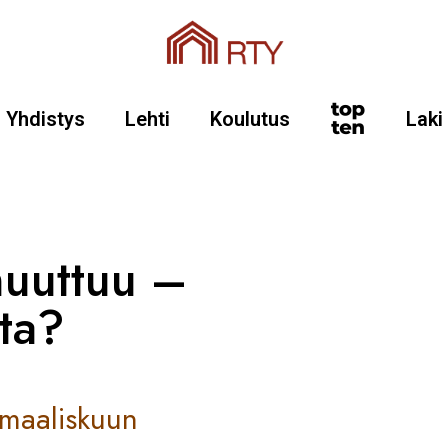
Yhdistys
Lehti
Koulutus
Laki
muuttuu –
ta?
 maaliskuun