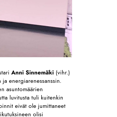
stari
Anni Sinnemäki
(vihr.)
n ja energiarenessanssin.
ien asuntomäärien
a luvitusta tuli kuitenkin
nnit eivät ole jumittaneet
ikutuksineen olisi