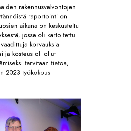
aiden rakennusvalvontojen
ytännöistä raportointi on
vuosien aikana on keskusteltu
ksestä, jossa oli kartoitettu
ä vaadittuja korvauksia
 ja kosteus oli ollut
ämiseksi tarvitaan tietoa,
än 2023 työkokous