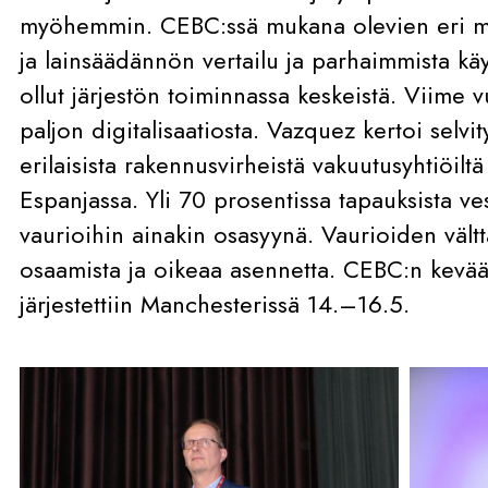
myöhemmin. CEBC:ssä mukana olevien eri m
ja lainsäädännön vertailu ja parhaimmista kä
ollut järjestön toiminnassa keskeistä. Viime 
paljon digitalisaatiosta. Vazquez kertoi selvity
erilaisista rakennusvirheistä vakuutusyhtiöilt
Espanjassa. Yli 70 prosentissa tapauksista vesi
vaurioihin ainakin osasyynä. Vaurioiden vältt
osaamista ja oikeaa asennetta. CEBC:n kevä
järjestettiin Manchesterissä 14.–16.5.