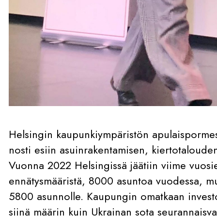
Helsingin kaupunkiympäristön apulaisporme
nosti esiin asuinrakentamisen, kiertotaloude
Vuonna 2022 Helsingissä jäätiin viime vuos
ennätysmääristä, 8000 asuntoa vuodessa, mutt
5800 asunnolle. Kaupungin omatkaan investoi
siinä määrin kuin Ukrainan sota seurannaisva