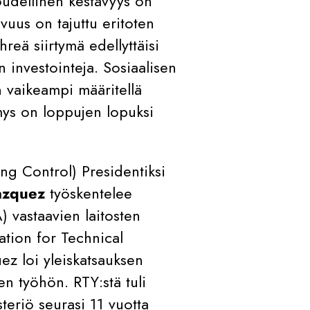
oudellinen kestävyys on
vuus on tajuttu eritoten
reä siirtymä edellyttäisi
 investointeja. Sosiaalisen
 vaikeampi määritellä
ymys on loppujen lopuksi
g Control) Presidentiksi
azquez
työskentelee
) vastaavien laitosten
tion for Technical
ez loi yleiskatsauksen
n työhön. RTY:stä tuli
eriö seurasi 11 vuotta