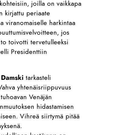
 kohteisiin, joilla on vaikkapa
n kirjattu periaate
aa viranomaiselle harkintaa
puuttumisvelvoitteen, jos
o toivotti tervetulleeksi
lli Presidenttiin
i Damski
tarkasteli
Vahva yhtenäisriippuvuus
i tuhoavan Venäjän
onmuutoksen hidastamisen
iseen. Vihreä siirtymä pitää
myksenä.