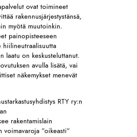
palvelut ovat toimineet
vittää rakennusjärjestystänsä,
ain myötä muutoinkin.
eet painopisteeseen
 hiilineutraalisuutta
n laatu on keskusteluttanut.
ovutuksen avulla lisätä, vai
ittiset näkemykset menevät
ustarkastusyhdistys RTY ry:n
aan
kee rakentamislain
 voimavaroja ”oikeasti”