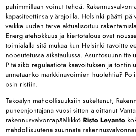
pahimmillaan voinut tehdä. Rakennusvalvonta
kapasiteettinsa ylärajoilla. Helsinki päätti päi
vaikka uuden tarve aktualisoituu rakentamisl
Energiatehokkuus ja kiertotalous ovat nouss
toimialalla sitä mukaa kun Helsinki tavoittelee
nopeutetussa aikataulussa. Asuntosuunnittelu
Pitäisikö regulaatiota kaavoituksen ja tontinlu
annetaanko markkinavoimien huolehtia? Poli
osin ristiin.
Tekoälyn mahdollisuuksiin sukeltanut, Rakenn
puheenjohtajana vuosi sitten aloittanut Vant
rakennusvalvontapäällikkö
Risto Levanto
ko
mahdollisuutena suunnata rakennusvalvonnan