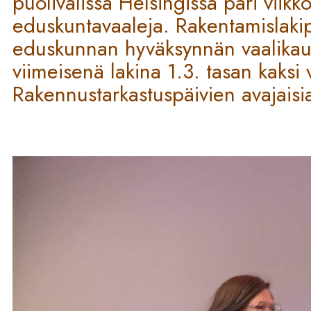
puolivälissä Helsingissä pari viik
eduskuntavaaleja. Rakentamislakip
eduskunnan hyväksynnän vaalika
viimeisenä lakina 1.3. tasan kaksi
Rakennustarkastuspäivien avajaisi