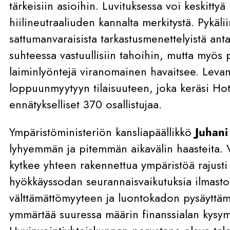
tärkeisiin asioihin. Luvituksessa voi keskittyä
hiilineutraaliuden kannalta merkitystä. Pykälii
sattumanvaraisista tarkastusmenettelyistä ant
suhteessa vastuullisiin tahoihin, mutta myös 
laiminlyöntejä viranomainen havaitsee. Levant
loppuunmyytyyn tilaisuuteen, joka keräsi Hote
ennätykselliset 370 osallistujaa.
Ympäristöministeriön kansliapäällikkö
Juhan
lyhyemmän ja pitemmän aikavälin haasteita. 
kytkee yhteen rakennettua ympäristöä rajust
hyökkäyssodan seurannaisvaikutuksia ilmast
välttämättömyyteen ja luontokadon pysäyttäm
ymmärtää suuressa määrin finanssialan kysy