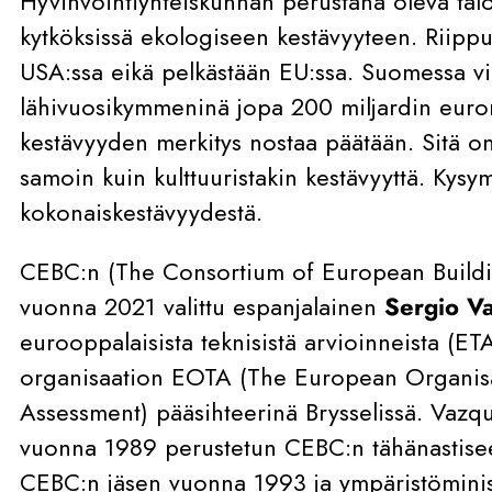
Hyvinvointiyhteiskunnan perustana oleva tal
kytköksissä ekologiseen kestävyyteen. Riippu
USA:ssa eikä pelkästään EU:ssa. Suomessa vih
lähivuosikymmeninä jopa 200 miljardin euron
kestävyyden merkitys nostaa päätään. Sitä on
samoin kuin kulttuuristakin kestävyyttä. Kys
kokonaiskestävyydestä.
CEBC:n (The Consortium of European Buildin
vuonna 2021 valittu espanjalainen
Sergio V
eurooppalaisista teknisistä arvioinneista (ETA
organisaation EOTA (The European Organisa
Assessment) pääsihteerinä Brysselissä. Vazqu
vuonna 1989 perustetun CEBC:n tähänastisee
CEBC:n jäsen vuonna 1993 ja ympäristöminist