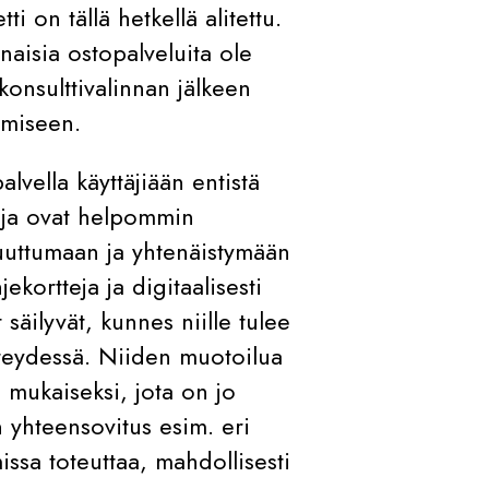
i on tällä hetkellä alitettu.
inaisia ostopalveluita ole
 konsulttivalinnan jälkeen
ämiseen.
lvella käyttäjiään entistä
i ja ovat helpommin
muuttumaan ja yhtenäistymään
ekortteja ja digitaalisesti
 säilyvät, kunnes niille tulee
hteydessä. Niiden muotoilua
 mukaiseksi, jota on jo
 yhteensovitus esim. eri
ssa toteuttaa, mahdollisesti