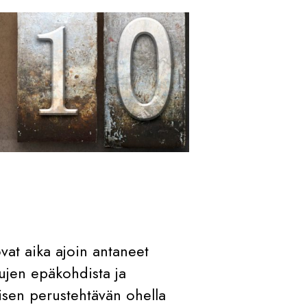
ovat aika ajoin antaneet
vujen epäkohdista ja
isen perustehtävän ohella