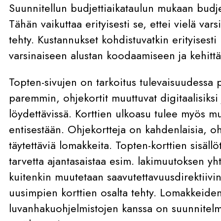
Suunnitellun budjettiaikataulun mukaan budjett
Tähän vaikuttaa erityisesti se, ettei vielä vars
tehty. Kustannukset kohdistuvatkin erityisesti
varsinaiseen alustan koodaamiseen ja kehitt
Topten-sivujen on tarkoitus tulevaisuudessa pa
paremmin, ohjekortit muuttuvat digitaalisiks
löydettävissä. Korttien ulkoasu tulee myös 
entisestään. Ohjekortteja on kahdenlaisia, ohj
täytettäviä lomakkeita. Topten-korttien sisällöt
tarvetta ajantasaistaa esim. lakimuutoksen y
kuitenkin muutetaan saavutettavuusdirektiivin
uusimpien korttien osalta tehty. Lomakkeiden
luvanhakuohjelmistojen kanssa on suunnitelmi