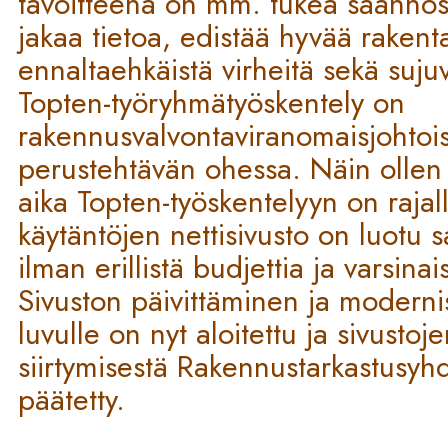
tavoitteena on mm. tukea säännös
jakaa tietoa, edistää hyvää rakent
ennaltaehkäistä virheitä sekä suju
Topten-työryhmätyöskentely on
rakennusvalvontaviranomaisjohtoi
perustehtävän ohessa. Näin ollen 
aika Topten-työskentelyyn on rajall
käytäntöjen nettisivusto on luotu s
ilman erillistä budjettia ja varsina
Sivuston päivittäminen ja modern
luvulle on nyt aloitettu ja sivustoj
siirtymisestä Rakennustarkastusyhd
päätetty.