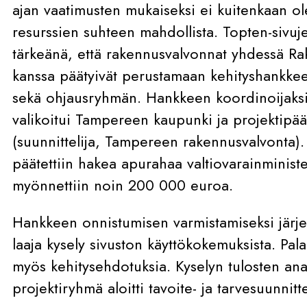
ajan vaatimusten mukaiseksi ei kuitenkaan ole
resurssien suhteen mahdollista. Topten-sivuj
tärkeänä, että rakennusvalvonnat yhdessä Ra
kanssa päätyivät perustamaan kehityshankkeen
sekä ohjausryhmän. Hankkeen koordinoijaksi 
valikoitui Tampereen kaupunki ja projektipää
(suunnittelija, Tampereen rakennusvalvonta). 
päätettiin hakea apurahaa valtiovarainministe
myönnettiin noin 200 000 euroa.
Hankkeen onnistumisen varmistamiseksi järje
laaja kysely sivuston käyttökokemuksista. Pala
myös kehitysehdotuksia. Kyselyn tulosten ana
projektiryhmä aloitti tavoite- ja tarvesuunnitt