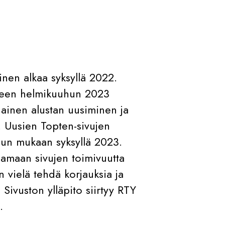
minen alkaa syksyllä 2022.
oineen helmikuuhun 2023
nainen alustan uusiminen ja
. Uusien Topten-sivujen
lun mukaan syksyllä 2023.
aamaan sivujen toimivuutta
 vielä tehdä korjauksia ja
Sivuston ylläpito siirtyy RTY
.