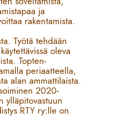
ten soveltamista,
amistapaa ja
voittaa rakentamista.
sta. Työtä tehdään
käytettävissä oleva
ista. Topten-
amalla periaatteella,
ista alan ammattilaista.
isoiminen 2020-
en ylläpitovastuun
istys RTY ry:lle on