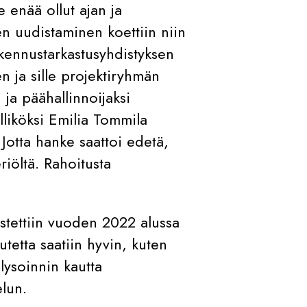
 enää ollut ajan ja
en uudistaminen koettiin niin
kennustarkastusyhdistyksen
 ja sille projektiryhmän
ja päähallinnoijaksi
lliköksi Emilia Tommila
Jotta hanke saattoi edetä,
riöltä. Rahoitusta
stettiin vuoden 2022 alussa
utetta saatiin hyvin, kuten
lysoinnin kautta
elun.