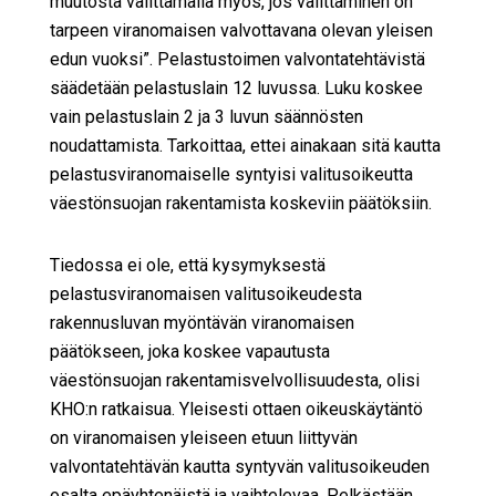
muutosta valittamalla myös, jos valittaminen on
tarpeen viranomaisen valvottavana olevan yleisen
edun vuoksi”. Pelastustoimen valvontatehtävistä
säädetään pelastuslain 12 luvussa. Luku koskee
vain pelastuslain 2 ja 3 luvun säännösten
noudattamista. Tarkoittaa, ettei ainakaan sitä kautta
pelastusviranomaiselle syntyisi valitusoikeutta
väestönsuojan rakentamista koskeviin päätöksiin.
Tiedossa ei ole, että kysymyksestä
pelastusviranomaisen valitusoikeudesta
rakennusluvan myöntävän viranomaisen
päätökseen, joka koskee vapautusta
väestönsuojan rakentamisvelvollisuudesta, olisi
KHO:n ratkaisua. Yleisesti ottaen oikeuskäytäntö
on viranomaisen yleiseen etuun liittyvän
valvontatehtävän kautta syntyvän valitusoikeuden
osalta epäyhtenäistä ja vaihtelevaa. Pelkästään