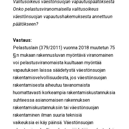
Valitusoikeus väestönsuojan vapautuspäätöksestä
Onko pelastusviranomaisella valitusoikeus
väestönsuojan vapautushakemuksesta annettuun
päätökseen?
Vastaus:
Pelastuslain (379/2011) vuonna 2018 muutetun 75
§:n mukaan rakennusluvan myöntävä viranomainen
voi pelastusviranomaista kuultuaan myöntää
vapautuksen laissa säädetystä väestönsuojan
rakentamisvelvollisuudesta, jos väestönsuojan
rakentamisesta aiheutuu tavanomaista
huomattavasti korkeampia rakentamiskustannuksia
suhteessa asianomaisen rakennuksen
rakentamiskustannuksiin tai väestönsuojan
rakentaminen ilman suuria teknisiä
vaikeuksia ei käy päinsä. Väestönsuojan