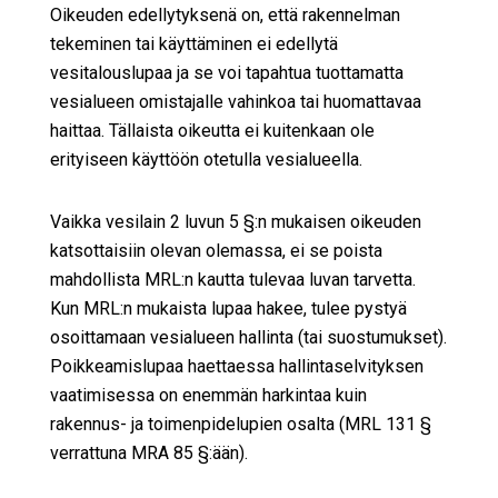
Oikeuden edellytyksenä on, että rakennelman
tekeminen tai käyttäminen ei edellytä
vesitalouslupaa ja se voi tapahtua tuottamatta
vesialueen omistajalle vahinkoa tai huomattavaa
haittaa. Tällaista oikeutta ei kuitenkaan ole
erityiseen käyttöön otetulla vesialueella.
Vaikka vesilain 2 luvun 5 §:n mukaisen oikeuden
katsottaisiin olevan olemassa, ei se poista
mahdollista MRL:n kautta tulevaa luvan tarvetta.
Kun MRL:n mukaista lupaa hakee, tulee pystyä
osoittamaan vesialueen hallinta (tai suostumukset).
Poikkeamislupaa haettaessa hallintaselvityksen
vaatimisessa on enemmän harkintaa kuin
rakennus- ja toimenpidelupien osalta (MRL 131 §
verrattuna MRA 85 §:ään).