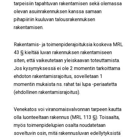
tarpeisiin tapahtuvan rakentamisen sekä olemassa
olevan asuinrakennuksen kanssa samaan
pihapiiriin kuuluvan talousrakennuksen
rakentamisen.
Rakentamis- ja toimenpiderajoituksia koskeva MRL
43 § kieltää luvan rakennuksen rakentamiseen
siten, että vaikeutetaan yleiskaavan toteuttamista.
Jos kysymyksessä ei ole 2 momentin tarkoittama
ehdoton rakentamisrajoitus, sovelletaan 1
momentin mukaista ns. rahat tai lupa -periaatetta
(ehdollinen rakentamisrajoitus).
Venekatos voi viranomaisvalvonnan tarpeen kautta
olla luonteeltaan rakennus (MRL 113 §). Toisaalta,
myös toimenpidelupien osalta noudatetaan
soveltuvin osin, mitä rakennusluvan edellytyksistä