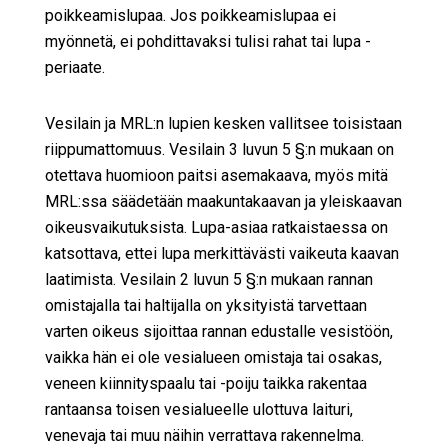
poikkeamislupaa. Jos poikkeamislupaa ei
myönnetä, ei pohdittavaksi tulisi rahat tai lupa -
periaate.
Vesilain ja MRL:n lupien kesken vallitsee toisistaan
riippumattomuus. Vesilain 3 luvun 5 §:n mukaan on
otettava huomioon paitsi asemakaava, myös mitä
MRL:ssa säädetään maakuntakaavan ja yleiskaavan
oikeusvaikutuksista. Lupa-asiaa ratkaistaessa on
katsottava, ettei lupa merkittävästi vaikeuta kaavan
laatimista. Vesilain 2 luvun 5 §:n mukaan rannan
omistajalla tai haltijalla on yksityistä tarvettaan
varten oikeus sijoittaa rannan edustalle vesistöön,
vaikka hän ei ole vesialueen omistaja tai osakas,
veneen kiinnityspaalu tai -poiju taikka rakentaa
rantaansa toisen vesialueelle ulottuva laituri,
venevaja tai muu näihin verrattava rakennelma.