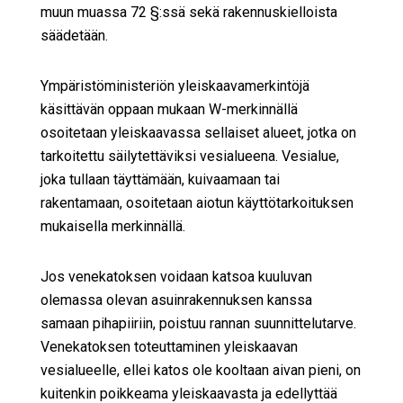
muun muassa 72 §:ssä sekä rakennuskielloista
säädetään.
Ympäristöministeriön yleiskaavamerkintöjä
käsittävän oppaan mukaan W-merkinnällä
osoitetaan yleiskaavassa sellaiset alueet, jotka on
tarkoitettu säilytettäviksi vesialueena. Vesialue,
joka tullaan täyttämään, kuivaamaan tai
rakentamaan, osoitetaan aiotun käyttötarkoituksen
mukaisella merkinnällä.
Jos venekatoksen voidaan katsoa kuuluvan
olemassa olevan asuinrakennuksen kanssa
samaan pihapiiriin, poistuu rannan suunnittelutarve.
Venekatoksen toteuttaminen yleiskaavan
vesialueelle, ellei katos ole kooltaan aivan pieni, on
kuitenkin poikkeama yleiskaavasta ja edellyttää