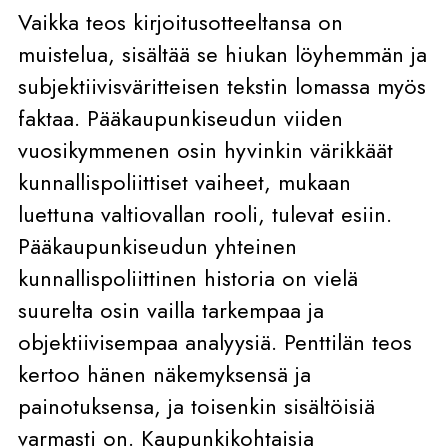
Vaikka teos kirjoitusotteeltansa on
muistelua, sisältää se hiukan löyhemmän ja
subjektiivisväritteisen tekstin lomassa myös
faktaa. Pääkaupunkiseudun viiden
vuosikymmenen osin hyvinkin värikkäät
kunnallispoliittiset vaiheet, mukaan
luettuna valtiovallan rooli, tulevat esiin.
Pääkaupunkiseudun yhteinen
kunnallispoliittinen historia on vielä
suurelta osin vailla tarkempaa ja
objektiivisempaa analyysiä. Penttilän teos
kertoo hänen näkemyksensä ja
painotuksensa, ja toisenkin sisältöisiä
varmasti on. Kaupunkikohtaisia