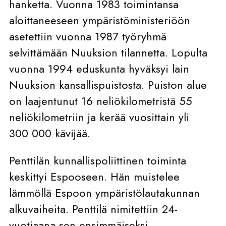
hanketta. Vuonna 1983 toimintansa
aloittaneeseen ympäristöministeriöön
asetettiin vuonna 1987 työryhmä
selvittämään Nuuksion tilannetta. Lopulta
vuonna 1994 eduskunta hyväksyi lain
Nuuksion kansallispuistosta. Puiston alue
on laajentunut 16 neliökilometristä 55
neliökilometriin ja kerää vuosittain yli
300 000 kävijää.
Penttilän kunnallispoliittinen toiminta
keskittyi Espooseen. Hän muistelee
lämmöllä Espoon ympäristölautakunnan
alkuvaiheita. Penttilä nimitettiin 24-
vuotiaana sen ensimmäiseksi