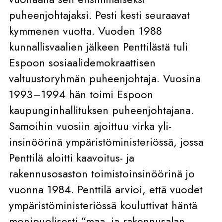
puheenjohtajaksi. Pesti kesti seuraavat
kymmenen vuotta. Vuoden 1988
kunnallisvaalien jälkeen Penttilästä tuli
Espoon sosiaalidemokraattisen
valtuustoryhmän puheenjohtaja. Vuosina
1993–1994 hän toimi Espoon
kaupunginhallituksen puheenjohtajana.
Samoihin vuosiin ajoittuu virka yli-
insinöörinä ympäristöministeriössä, jossa
Penttilä aloitti kaavoitus- ja
rakennusosaston toimistoinsinöörinä jo
vuonna 1984. Penttilä arvioi, että vuodet
ympäristöministeriössä kouluttivat häntä
monipuolisesti ”maa- ja rakennusalan