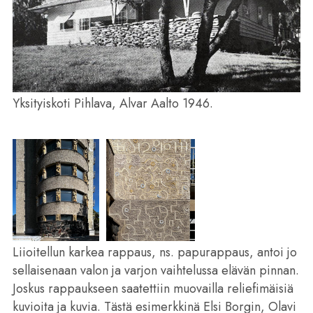
Yksityiskoti Pihlava, Alvar Aalto 1946.
Liioitellun karkea rappaus, ns. papurappaus, antoi jo
sellaisenaan valon ja varjon vaihtelussa elävän pinnan.
Joskus rappaukseen saatettiin muovailla reliefimäisiä
kuvioita ja kuvia. Tästä esimerkkinä Elsi Borgin, Olavi