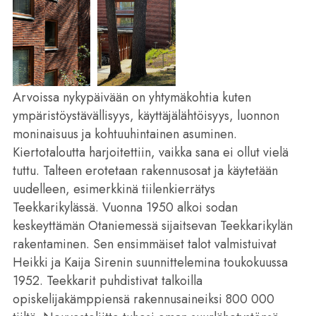
Arvoissa nykypäivään on yhtymäkohtia kuten
ympäristöystävällisyys, käyttäjälähtöisyys, luonnon
moninaisuus ja kohtuuhintainen asuminen.
Kiertotaloutta harjoitettiin, vaikka sana ei ollut vielä
tuttu. Talteen erotetaan rakennusosat ja käytetään
uudelleen, esimerkkinä tiilenkierrätys
Teekkarikylässä. Vuonna 1950 alkoi sodan
keskeyttämän Otaniemessä sijaitsevan Teekkarikylän
rakentaminen. Sen ensimmäiset talot valmistuivat
Heikki ja Kaija Sirenin suunnittelemina toukokuussa
1952. Teekkarit puhdistivat talkoilla
opiskelijakämppiensä rakennusaineiksi 800 000