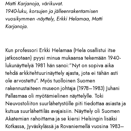
Matti Karjanoja, värikuvat.
1940-luku, korsujen ja jälleenrakentamisen
vuosikymmen -näyttely, Erkki Helamaa, Matti
Karjanoja.
Kun professori Erkki Helamaa (Hela osallistui itse
jatkosotaan) pyysi minua mukaansa tekemään 1940-
lukunäyttelyä 1981 hän sanoi:”Nyt on sopiva aika
tehdä arkkitehtuurinäyttely ajasta, jota ei tähän asti
ole arvostettu”. Myös tuolloinen Suomen
rakennustaiteen museon johtaja (1978–1983) Juhani
Pallasmaa oli myötämielinen näyttelylle. Toki
Neuvostoliiton suurlähetystölle piti tiedottaa asiasta ja
kutsua suurlähettiläs avajaisiin. Näyttely oli Suomen
Akatemian rahoittama ja se kiersi Helsingin lisäksi
Kotkassa, Jyväskylässä ja Rovaniemellä vuosina 1983–