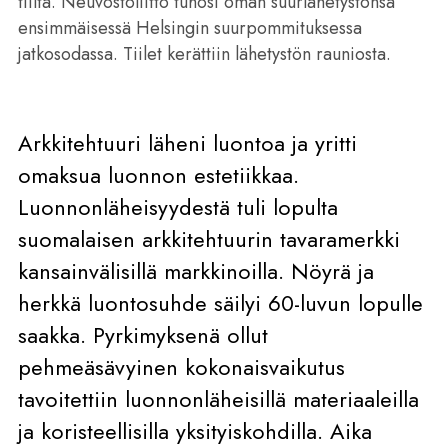
tiiltä. Neuvostoliitto tuhosi oman suurlähetystönsä
ensimmäisessä Helsingin suurpommituksessa
jatkosodassa. Tiilet kerättiin lähetystön rauniosta.
Arkkitehtuuri läheni luontoa ja yritti
omaksua luonnon estetiikkaa.
Luonnonläheisyydestä tuli lopulta
suomalaisen arkkitehtuurin tavaramerkki
kansainvälisillä markkinoilla. Nöyrä ja
herkkä luontosuhde säilyi 60-luvun lopulle
saakka. Pyrkimyksenä ollut
pehmeäsävyinen kokonaisvaikutus
tavoitettiin luonnonläheisillä materiaaleilla
ja koristeellisilla yksityiskohdilla. Aika