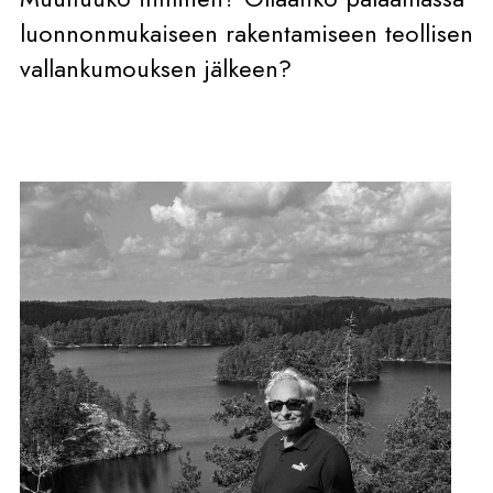
luonnonmukaiseen rakentamiseen teollisen
vallankumouksen jälkeen?