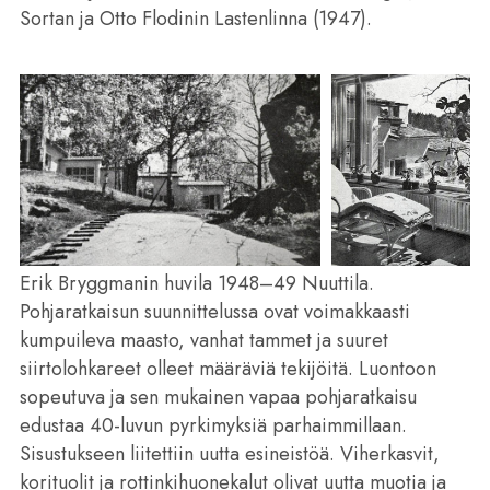
Sortan ja Otto Flodinin Lastenlinna (1947).
Erik Bryggmanin huvila 1948–49 Nuuttila.
Pohjaratkaisun suunnittelussa ovat voimakkaasti
kumpuileva maasto, vanhat tammet ja suuret
siirtolohkareet olleet määräviä tekijöitä. Luontoon
sopeutuva ja sen mukainen vapaa pohjaratkaisu
edustaa 40-luvun pyrkimyksiä parhaimmillaan.
Sisustukseen liitettiin uutta esineistöä. Viherkasvit,
korituolit ja rottinkihuonekalut olivat uutta muotia ja