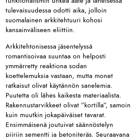
funktionalismin uhkea aate ja läheisessä
tulevaisuudessa odotti aika, jolloin
suomalainen arkkitehtuuri kohosi
kansainväliseen eliittiin.
Arkkitehtonisessa jäsentelyssä
romantisoivaa suuntaa on helposti
ymmärretty reaktiona sodan
koettelemuksia vastaan, mutta monet
ratkaisut olivat käytännön sanelemia.
Puutetta oli lähes kaikesta materiaalista.
Rakennustarvikkeet olivat ”kortilla”, samoin
kuin muutkin jokapäiväiset tavarat.
Ensimmäisenä joutuivat säännöstelyn
piiriin sementti ja betoniteräs. Seuraavana