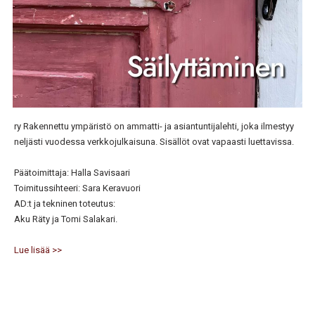
ry Rakennettu ympäristö on ammatti- ja asiantuntijalehti, joka ilmestyy
neljästi vuodessa verkkojulkaisuna. Sisällöt ovat vapaasti luettavissa.
Päätoimittaja: Halla Savisaari
Toimitussihteeri: Sara Keravuori
AD:t ja tekninen toteutus:
Aku Räty ja Tomi Salakari.
Lue lisää >>