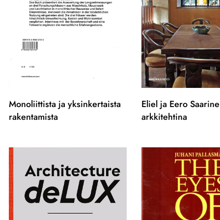
Monoliittista ja yksinkertaista
Eliel ja Eero Saarin
rakentamista
arkkitehtina