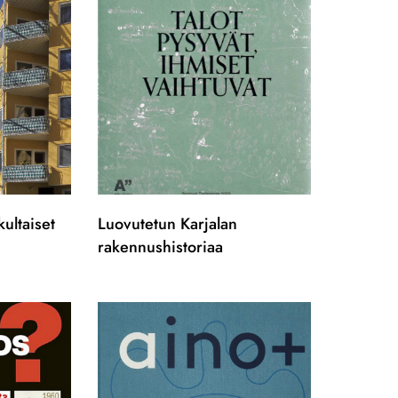
ultaiset
Luovutetun Karjalan
rakennushistoriaa