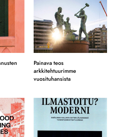
nnusten
Painava teos
arkkitehtuurimme
vuosituhansista