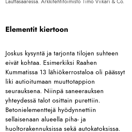
Lauttasaaressa. Arkkitehtitoimisto Timo Viikari & Co.
Elementit kiertoon
Joskus kysyntä ja tarjonta tilojen suhteen
eivät kohtaa. Esimerkiksi Raahen
Kummatissa 13 lähiökerrostaloa oli päässyt
liki autioitumaan muuttotappion
seurauksena. Niinpä saneerauksen
yhteydessä talot osittain purettiin.
Betonielementtejä hyödynnettiin
sellaisenaan alueella piha- ja
huoltorakennuksissa sekä autokatoksissa.