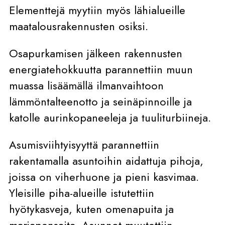
Elementtejä myytiin myös lähialueille
maatalousrakennusten osiksi.
Osapurkamisen jälkeen rakennusten
energiatehokkuutta parannettiin muun
muassa lisäämällä ilmanvaihtoon
lämmöntalteenotto ja seinäpinnoille ja
katolle aurinkopaneeleja ja tuuliturbiineja.
Asumisviihtyisyyttä parannettiin
rakentamalla asuntoihin aidattuja pihoja,
joissa on viherhuone ja pieni kasvimaa.
Yleisille piha-alueille istutettiin
hyötykasveja, kuten omenapuita ja
marjapensaita. Asunnot muutettiin