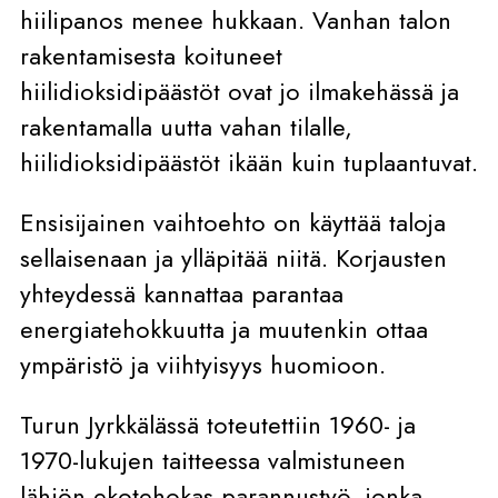
hiilipanos menee hukkaan. Vanhan talon
rakentamisesta koituneet
hiilidioksidipäästöt ovat jo ilmakehässä ja
rakentamalla uutta vahan tilalle,
hiilidioksidipäästöt ikään kuin tuplaantuvat.
Ensisijainen vaihtoehto on käyttää taloja
sellaisenaan ja ylläpitää niitä. Korjausten
yhteydessä kannattaa parantaa
energiatehokkuutta ja muutenkin ottaa
ympäristö ja viihtyisyys huomioon.
Turun Jyrkkälässä toteutettiin 1960- ja
1970-lukujen taitteessa valmistuneen
lähiön ekotehokas parannustyö, jonka