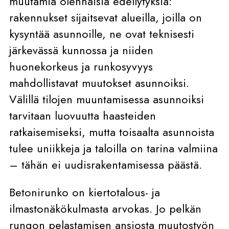
muutamia olennaisia edellytyksiä:
rakennukset sijaitsevat alueilla, joilla on
kysyntää asunnoille, ne ovat teknisesti
järkevässä kunnossa ja niiden
huonekorkeus ja runkosyvyys
mahdollistavat muutokset asunnoiksi.
Välillä tilojen muuntamisessa asunnoiksi
tarvitaan luovuutta haasteiden
ratkaisemiseksi, mutta toisaalta asunnoista
tulee uniikkeja ja taloilla on tarina valmiina
– tähän ei uudisrakentamisessa päästä.
Betonirunko on kiertotalous- ja
ilmastonäkökulmasta arvokas. Jo pelkän
rungon pelastamisen ansiosta muutostyön