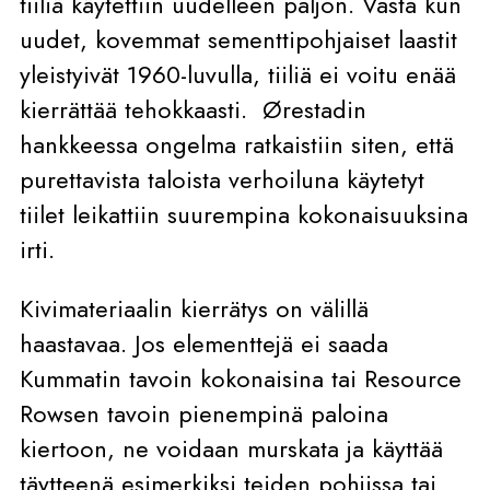
tiiliä käytettiin uudelleen paljon. Vasta kun
uudet, kovemmat sementtipohjaiset laastit
yleistyivät 1960-luvulla, tiiliä ei voitu enää
kierrättää tehokkaasti.
Ørestadin
hankkeessa ongelma ratkaistiin siten, että
purettavista taloista verhoiluna käytetyt
tiilet leikattiin suurempina kokonaisuuksina
irti.
Kivimateriaalin kierrätys on välillä
haastavaa. Jos elementtejä ei saada
Kummatin tavoin kokonaisina tai Resource
Rowsen tavoin pienempinä paloina
kiertoon, ne voidaan murskata ja käyttää
täytteenä esimerkiksi teiden pohjissa tai