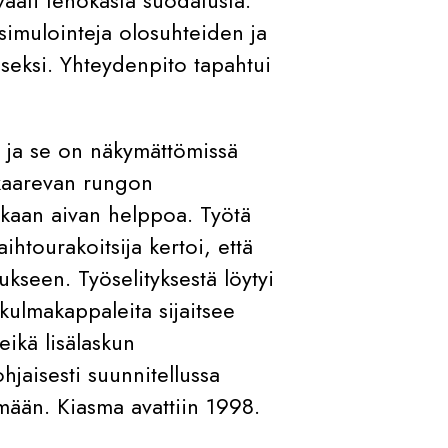
a simulointeja olosuhteiden ja
seksi. Yhteydenpito tapahtui
, ja se on näkymättömissä
 kaarevan rungon
nkaan aivan helppoa. Työtä
aihtourakoitsija kertoi, että
kseen. Työselityksestä löytyi
a kulmakappaleita sijaitsee
eikä lisälaskun
hjaisesti suunnitellussa
ymään. Kiasma avattiin 1998.