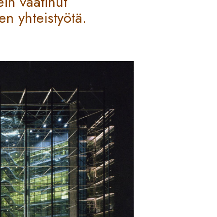
ein vaatinut
den yhteistyötä.