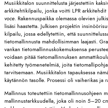
Musiikkitalon suunnittelusta järjestettiin kak
arkkitehtikilpailu, jonka voitti LPR arkkitehd
voce
. Rakennuspaikka olemassa olevien julki
lisäsi haastetta. Julkisen projektin insinöörisu
kilpailu, jossa edellytettiin, että suunnittel
tietomallinnusta mahdollisimman laajasti. Gran
vankan tietomallinnuskokemuksensa perusteell
voidaan pitää tietomallinnuksen ammattikoul
kehitetty työmenetelmiä, joita tietomallipohja
tarvitsemaan. Musiikkitalon tapauksessa nämä o
käytännön tasolle. Prosessi oli vaiherikas ja r
Mallinnus toteutettiin tietomallinnusohjeen m
mallinnustarkkuudella, joka oli noin 5–20 cm