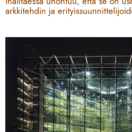
ihailtaessa unohtuu, että se on us
arkkitehdin ja erityissuunnittelijoi