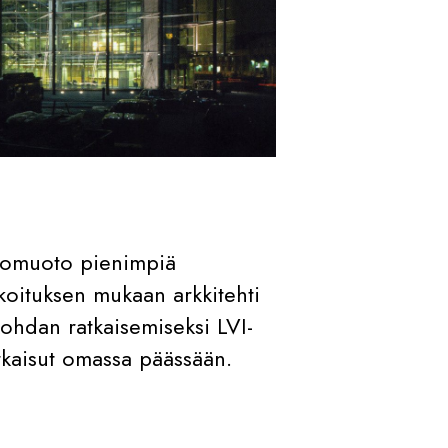
lkomuoto pienimpiä
koituksen mukaan arkkitehti
kohdan ratkaisemiseksi LVI-
ratkaisut omassa päässään.