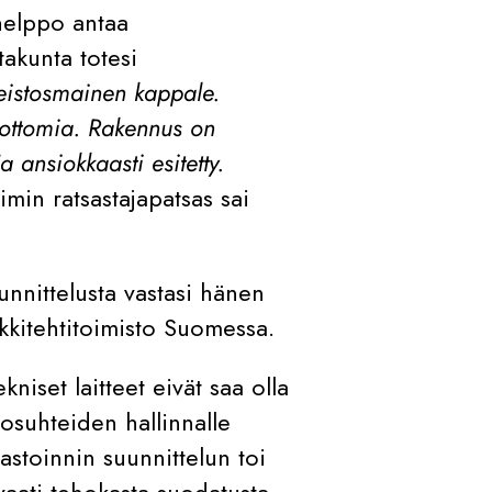
 helppo antaa
takunta totesi
eistosmainen kappale.
ulottomia. Rakennus on
ja ansiokkaasti esitetty.
min ratsastajapatsas sai
unnittelusta vastasi hänen
kkitehtitoimisto Suomessa.
niset laitteet eivät saa olla
losuhteiden hallinnalle
mastoinnin suunnittelun toi
vaati tehokasta suodatusta.