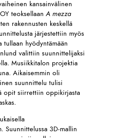
sivaiheinen kansainvälinen
it OY teoksellaan
A mezza
sten rakennusten keskellä
unnittelusta järjestettiin myös
ussa tullaan hyödyntämään
lund valittiin suunnittelijaksi
a. Musiikkitalon projektia
una. Aikaisemmin oli
inen suunnittelu tulisi
pit siirrettiin oppikirjasta
askas.
ukaisella
. Suunnittelussa 3D-mallin