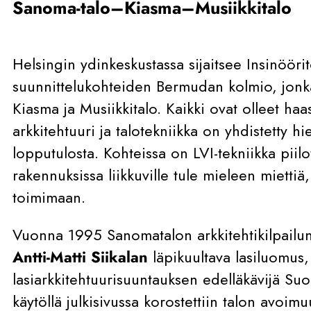
Sanoma-talo–Kiasma–Musiikkitalo
Helsingin ydinkeskustassa sijaitsee Insinöör
suunnittelukohteiden Bermudan kolmio, jonk
Kiasma ja Musiikkitalo. Kaikki ovat olleet haas
arkkitehtuuri ja talotekniikka on yhdistetty h
lopputulosta. Kohteissa on LVI-tekniikka piilo
rakennuksissa liikkuville tule mieleen miettiä
toimimaan.
Vuonna 1995 Sanomatalon arkkitehtikilpailun
Antti-Matti Siikalan
läpikuultava lasiluomus,
lasiarkkitehtuurisuuntauksen edelläkävijä Suo
käytöllä julkisivussa korostettiin talon avoimu