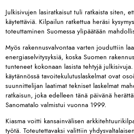
Julkisivujen lasiratkaisut tuli ratkaista siten, et
käytettäviä. Kilpailun ratkettua heräsi kysym
toteuttaminen Suomessa ylipäätään mahdollis
Myös rakennusvalvontaa varten jouduttiin laa
energiaselvitysyksiä, koska Suomen rakennus
tunteneet kokonaan lasista tehtyjä julkisivuja. 
käytännössä tavoitekulutuslaskelmat ovat osoi
suunnittelijan laatimat tekniset laskelmat mahd
ratkaisun, joka edelleen tänä päivänä herättää
Sanomatalo valmistui vuonna 1999.
Kiasma voitti kansainvälisen arkkitehtuurikilp
työtä. Toteutettavaksi valittiin yhdysvaltalais