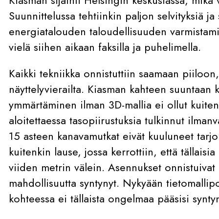
Suunnittelussa tehtiinkin paljon selvityksiä j
energiatalouden taloudellisuuden varmistami
vielä siihen aikaan faksilla ja puhelimella.
Kaikki tekniikka onnistuttiin saamaan piiloon
näyttelyvierailta. Kiasman kahteen suuntaan
ymmärtäminen ilman 3D-mallia ei ollut kuite
aloitettaessa tasopiirustuksia tulkinnut ilmanv
15 asteen kanavamutkat eivät kuuluneet tarjou
kuitenkin lause, jossa kerrottiin, että tällaisi
viiden metrin välein. Asennukset onnistuivat 
mahdollisuutta syntynyt. Nykyään tietomallipo
kohteessa ei tällaista ongelmaa pääsisi synt