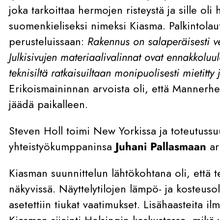
joka tarkoittaa hermojen risteystä ja sille oli
suomenkieliseksi nimeksi Kiasma. Palkintolau
perusteluissaan:
Rakennus on salaperäisesti v
Julkisivujen materiaalivalinnat ovat ennakkolu
teknisiltä ratkaisuiltaan monipuolisesti mietitty 
Erikoismaininnan arvoista oli, että Mannerhei
jäädä paikalleen.
Steven Holl toimi New Yorkissa ja toteutussu
yhteistyökumppaninsa
Juhani Pallasmaan
ar
Kiasman suunnittelun lähtökohtana oli, että tek
näkyvissä. Näyttelytilojen lämpö- ja kosteuso
asetettiin tiukat vaatimukset. Lisähaasteita il
Kiasman sijainti Helsingin keskustassa, mikä 