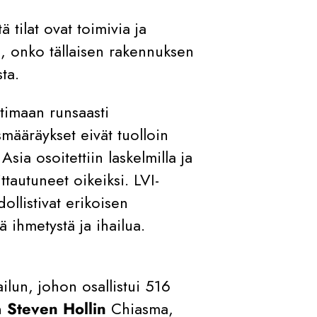
tä tilat ovat toimivia ja
ys, onko tällaisen rakennuksen
ta.
timaan runsaasti
määräykset eivät tuolloin
Asia osoitettiin laskelmilla ja
ttautuneet oikeiksi. LVI-
ollistivat erikoisen
 ihmetystä ja ihailua.
ailun, johon osallistui 516
en
Steven Hollin
Chiasma,