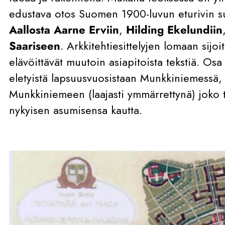
edustava otos Suomen 1900-luvun eturivin su
Aallosta Aarne Erviin
,
Hilding Ekelundiin
Saariseen
. Arkkitehtiesittelyjen lomaan sijoi
elävöittävät muutoin asiapitoista tekstiä. Osa
eletyistä lapsuusvuosistaan Munkkiniemessä, 
Munkkiniemeen (laajasti ymmärrettynä) joko t
nykyisen asumisensa kautta.