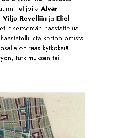
unnittelijoita
Alvar
,
Viljo Revelliin
ja
Eliel
tetut seitsemän haastattelua
 haastatelluista kertoo omista
osalla on taas kytköksiä
yön, tutkimuksen tai