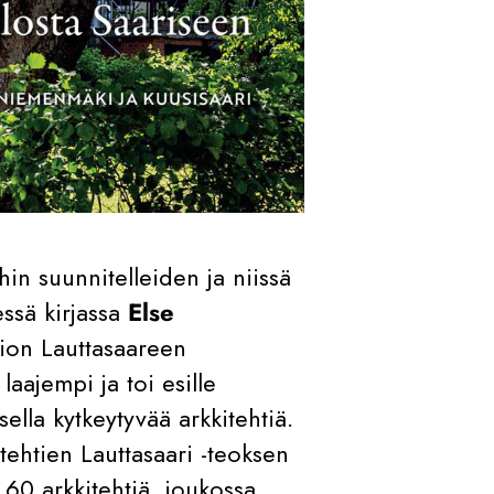
in suunnitelleiden ja niissä
essä kirjassa
Else
tion Lauttasaareen
laajempi ja toi esille
sella kytkeytyvää arkkitehtiä.
ehtien Lauttasaari -teoksen
 60 arkkitehtiä, joukossa