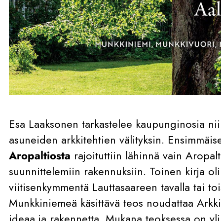
Esa Laaksonen tarkastelee kaupunginosia niih
asuneiden arkkitehtien välityksin. Ensimmäis
Aropaltiosta
rajoituttiin lähinnä vain Aropal
suunnittelemiin rakennuksiin. Toinen kirja oli 
viitisenkymmentä Lauttasaareen tavalla tai toi
Munkkiniemeä käsittävä teos noudattaa Arkkit
ideaa ja rakennetta. Mukana teoksessa on yli