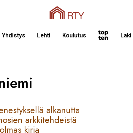
Yhdistys
Lehti
Koulutus
Laki
niemi
enestyksellä alkanutta
osien arkkitehdeistä
kolmas kirja