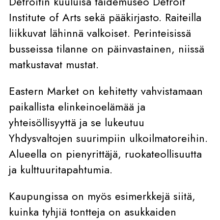
Detroitin kuuluisa taidemuseo Detroit
Institute of Arts
sekä pääkirjasto. Raiteilla
liikkuvat lähinnä valkoiset. Perinteisissä
busseissa tilanne on päinvastainen, niissä
matkustavat mustat.
Eastern Market on kehitetty vahvistamaan
paikallista elinkeinoelämää ja
yhteisöllisyyttä ja se lukeutuu
Yhdysvaltojen suurimpiin ulkoilmatoreihin.
Alueella on pienyrittäjä, ruokateollisuutta
ja kulttuuritapahtumia.
Kaupungissa on myös esimerkkejä siitä,
kuinka tyhjiä tontteja on asukkaiden