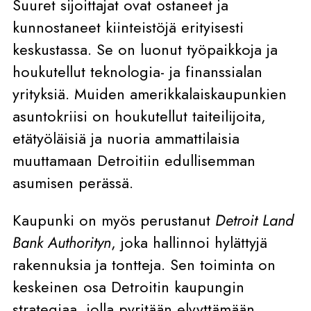
Suuret sijoittajat ovat ostaneet ja
kunnostaneet kiinteistöjä erityisesti
keskustassa. Se on luonut työpaikkoja ja
houkutellut teknologia- ja finanssialan
yrityksiä. Muiden amerikkalaiskaupunkien
asuntokriisi on houkutellut taiteilijoita,
etätyöläisiä ja nuoria ammattilaisia
muuttamaan Detroitiin edullisemman
asumisen perässä.
Kaupunki on myös perustanut
Detroit Land
Bank Authorityn
, joka hallinnoi hylättyjä
rakennuksia ja tontteja. Sen toiminta on
keskeinen osa Detroitin kaupungin
strategiaa, jolla pyritään elvyttämään