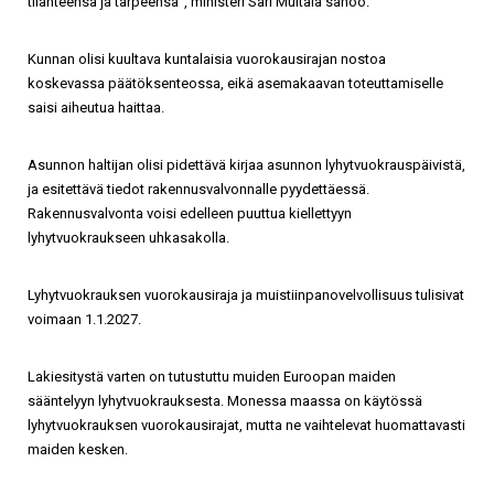
tilanteensa ja tarpeensa”, ministeri Sari Multala sanoo.
Kunnan olisi kuultava kuntalaisia vuorokausirajan nostoa
koskevassa päätöksenteossa, eikä asemakaavan toteuttamiselle
saisi aiheutua haittaa.
Asunnon haltijan olisi pidettävä kirjaa asunnon lyhytvuokrauspäivistä,
ja esitettävä tiedot rakennusvalvonnalle pyydettäessä.
Rakennusvalvonta voisi edelleen puuttua kiellettyyn
lyhytvuokraukseen uhkasakolla.
Lyhytvuokrauksen vuorokausiraja ja muistiinpanovelvollisuus tulisivat
voimaan 1.1.2027.
Lakiesitystä varten on tutustuttu muiden Euroopan maiden
sääntelyyn lyhytvuokrauksesta. Monessa maassa on käytössä
lyhytvuokrauksen vuorokausirajat, mutta ne vaihtelevat huomattavasti
maiden kesken.