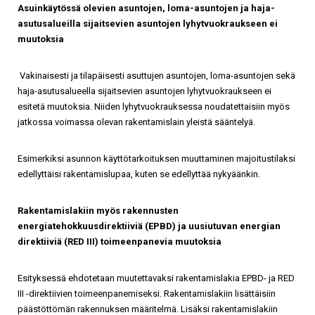
Asuinkäytössä olevien asuntojen, loma-asuntojen ja haja-
asutusalueilla sijaitsevien asuntojen lyhytvuokraukseen ei
muutoksia
Vakinaisesti ja tilapäisesti asuttujen asuntojen, loma-asuntojen sekä
haja-asutusalueella sijaitsevien asuntojen lyhytvuokraukseen ei
esitetä muutoksia. Niiden lyhytvuokrauksessa noudatettaisiin myös
jatkossa voimassa olevan rakentamislain yleistä sääntelyä.
Esimerkiksi asunnon käyttötarkoituksen muuttaminen majoitustilaksi
edellyttäisi rakentamislupaa, kuten se edellyttää nykyäänkin.
Rakentamislakiin myös rakennusten
energiatehokkuusdirektiiviä (EPBD) ja uusiutuvan energian
direktiiviä (RED III) toimeenpanevia muutoksia
Esityksessä ehdotetaan muutettavaksi rakentamislakia EPBD- ja RED
III -direktiivien toimeenpanemiseksi. Rakentamislakiin lisättäisiin
päästöttömän rakennuksen määritelmä. Lisäksi rakentamislakiin