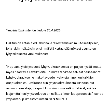
Ympäristöministeriön tiedote 30.4.2026
Hallitus on antanut eduskunnalle rakentamislain muutosesityksen,
jolla lakiin lisättäisiin ensimmäistä kertaa säännökset asuntojen
lyhytaikaisesta vuokrauksesta.
“Nopeasti yleistyneessä lyhytvuokrauksessa on paljon hyvää, mutta
myös haastavia lieveilmiöitä. Toiminta tarvitsee selkeät pelisäännöt.
Lyhytvuokrauksen ennakoitavuuden vahvistaminen on kaikkien
osapuolten etu. Jatkossa niin lyhytvuokrauksesta kiinnostunut
asunnon omistaja, naapurit kuin viranomaisetkin tietävät, kuinka
laajamittainen lyhytvuokraus on sallittua ilman lupaprosessia”, sanoo
ympäristö- ja ilmastoministeri
Sari Multala
.