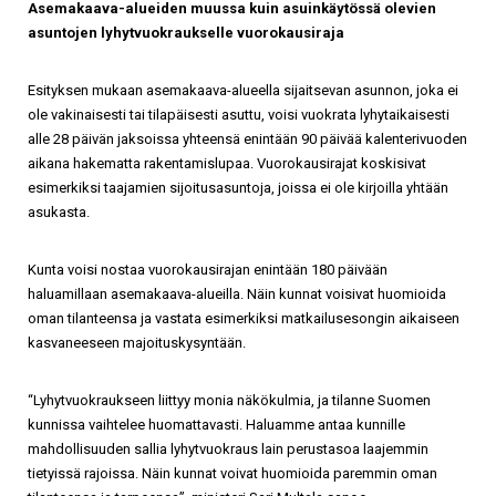
Asemakaava-alueiden muussa kuin asuinkäytössä olevien
asuntojen lyhytvuokraukselle vuorokausiraja
Esityksen mukaan asemakaava-alueella sijaitsevan asunnon, joka ei
ole vakinaisesti tai tilapäisesti asuttu, voisi vuokrata lyhytaikaisesti
alle 28 päivän jaksoissa yhteensä enintään 90 päivää kalenterivuoden
aikana hakematta rakentamislupaa. Vuorokausirajat koskisivat
esimerkiksi taajamien sijoitusasuntoja, joissa ei ole kirjoilla yhtään
asukasta.
Kunta voisi nostaa vuorokausirajan enintään 180 päivään
haluamillaan asemakaava-alueilla. Näin kunnat voisivat huomioida
oman tilanteensa ja vastata esimerkiksi matkailusesongin aikaiseen
kasvaneeseen majoituskysyntään.
“Lyhytvuokraukseen liittyy monia näkökulmia, ja tilanne Suomen
kunnissa vaihtelee huomattavasti. Haluamme antaa kunnille
mahdollisuuden sallia lyhytvuokraus lain perustasoa laajemmin
tietyissä rajoissa. Näin kunnat voivat huomioida paremmin oman