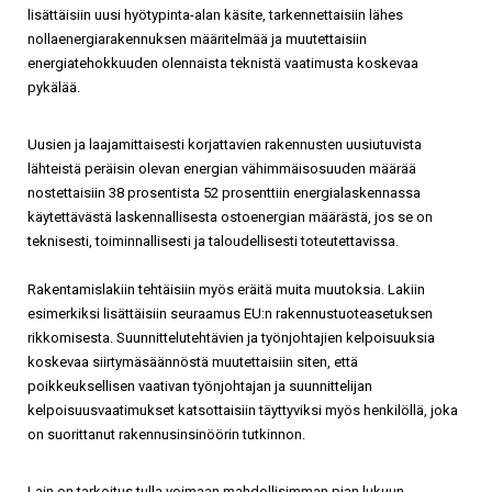
lisättäisiin uusi hyötypinta-alan käsite, tarkennettaisiin lähes
nollaenergiarakennuksen määritelmää ja muutettaisiin
energiatehokkuuden olennaista teknistä vaatimusta koskevaa
pykälää.
Uusien ja laajamittaisesti korjattavien rakennusten uusiutuvista
lähteistä peräisin olevan energian vähimmäisosuuden määrää
nostettaisiin 38 prosentista 52 prosenttiin energialaskennassa
käytettävästä laskennallisesta ostoenergian määrästä, jos se on
teknisesti, toiminnallisesti ja taloudellisesti toteutettavissa.
Rakentamislakiin tehtäisiin myös eräitä muita muutoksia. Lakiin
esimerkiksi lisättäisiin seuraamus EU:n rakennustuoteasetuksen
rikkomisesta. Suunnittelutehtävien ja työnjohtajien kelpoisuuksia
koskevaa siirtymäsäännöstä muutettaisiin siten, että
poikkeuksellisen vaativan työnjohtajan ja suunnittelijan
kelpoisuusvaatimukset katsottaisiin täyttyviksi myös henkilöllä, joka
on suorittanut rakennusinsinöörin tutkinnon.
Lain on tarkoitus tulla voimaan mahdollisimman pian lukuun