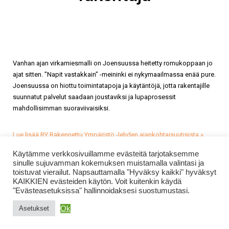
Vanhan ajan virkamiesmalli on Joensuussa heitetty romukoppaan jo
ajat sitten. ”Napit vastakkain” -meininki ei nykymaailmassa enää pure.
Joensuussa on hiottu toimintatapoja ja käytäntöjä, jotta rakentajille
suunnatut palvelut saadaan joustaviksi ja lupaprosessit
mahdollisimman suoraviivaisiksi.
Lue lisää RY Rakennettu Ympäristö -lehden ajankohtaisuutisista »
Käytämme verkkosivuillamme evästeitä tarjotaksemme
sinulle sujuvamman kokemuksen muistamalla valintasi ja
toistuvat vierailut. Napsauttamalla "Hyväksy kaikki" hyväksyt
KAIKKIEN evästeiden käytön. Voit kuitenkin käydä
"Evästeasetuksissa" hallinnoidaksesi suostumustasi.
Ok
Asetukset