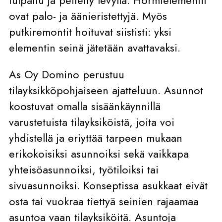
tulpattu ja peitetty levyllä. Hormielementit
ovat palo- ja äänieristettyjä. Myös
putkiremontit hoituvat siististi: yksi
elementin seinä jätetään avattavaksi.
As Oy Domino perustuu
tilayksikköpohjaiseen ajatteluun. Asunnot
koostuvat omalla sisäänkäynnillä
varustetuista tilayksiköistä, joita voi
yhdistellä ja eriyttää tarpeen mukaan
erikokoisiksi asunnoiksi sekä vaikkapa
yhteisöasunnoiksi, työtiloiksi tai
sivuasunnoiksi. Konseptissa asukkaat eivät
osta tai vuokraa tiettyä seinien rajaamaa
asuntoa vaan tilayksiköitä. Asuntoja