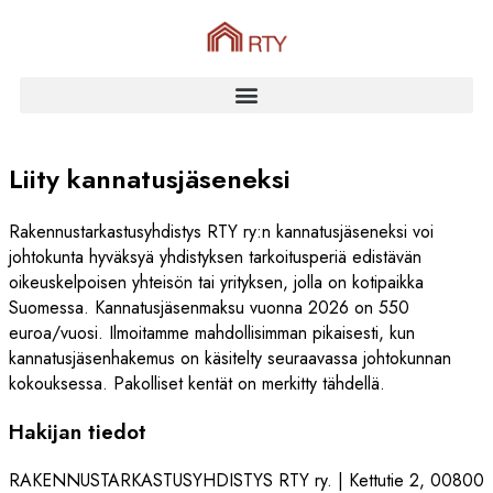
Liity kannatusjäseneksi
Rakennustarkastusyhdistys RTY ry:n kannatusjäseneksi voi
johtokunta hyväksyä yhdistyksen tarkoitusperiä edistävän
oikeuskelpoisen yhteisön tai yrityksen, jolla on kotipaikka
Suomessa. Kannatusjäsenmaksu vuonna 2026 on 550
euroa/vuosi. Ilmoitamme mahdollisimman pikaisesti, kun
kannatusjäsenhakemus on käsitelty seuraavassa johtokunnan
kokouksessa. Pakolliset kentät on merkitty tähdellä.
Hakijan tiedot
RAKENNUSTARKASTUSYHDISTYS RTY ry. | Kettutie 2, 00800