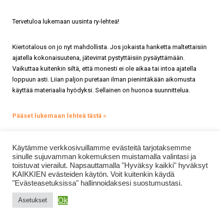
Tervetuloa lukemaan uusinta ry-lehteä!
Kiertotalous on jo nyt mahdollista. Jos jokaista hanketta maltettaisiin
ajatella kokonaisuutena, jätevirrat pystyttäisiin pysäyttämään.
Vaikuttaa kuitenkin siltä, että monesti ei ole aikaa tai intoa ajatella
loppuun asti. Liian paljon puretaan ilman pienintäkään aikomusta
käyttää materiaalia hyödyksi. Sellainen on huonoa suunnittelua.
Pääset lukemaan lehteä tästä »
Käytämme verkkosivuillamme evästeitä tarjotaksemme
sinulle sujuvamman kokemuksen muistamalla valintasi ja
toistuvat vierailut. Napsauttamalla "Hyväksy kaikki" hyväksyt
KAIKKIEN evästeiden käytön. Voit kuitenkin käydä
"Evästeasetuksissa" hallinnoidaksesi suostumustasi.
Ok
Asetukset