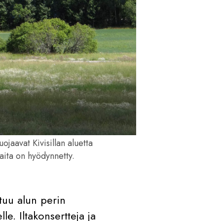
jaavat Kivisillan aluetta
aita on hyödynnetty.
tuu alun perin
le. Iltakonsertteja ja