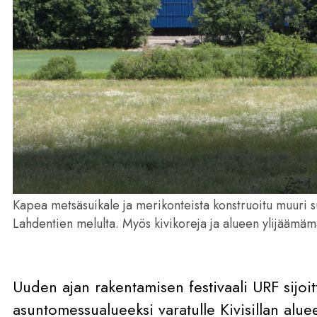
Kapea metsäsuikale ja merikonteista konstruoitu muuri suo
Lahdentien melulta. Myös kivikoreja ja alueen ylijäämäm
Uuden ajan rakentamisen festivaali URF sijoit
asuntomessualueeksi varatulle Kivisillan alueel