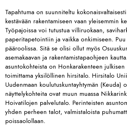
Tapahtuma on suunniteltu kokonaisvaltaisest
kestävään rakentamiseen vaan yleisemmin ke
Työpajoissa voi tutustua villiruokaan, saviha
paperitapetointiin ja vaikka onkimiseen. Puu
pääroolissa. Sitä se olisi ollut myös Osuusk
asemakaavan ja rakentamistapaohjeen kautta. 
asuntokohteista on Honkarakenteen julkisen k
toimittama yksilöllinen hirsitalo. Hirsitalo Un
Uudenmaan koulutuskuntayhtymän (Keuda) op
näyttelykohteita ovat muun muassa Nikkarink
Hoivatilojen palvelutalo. Perinteisten asuntom
yhden perheen talot, valmistaloista puhumatt
poissaolollaan.