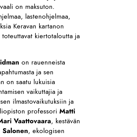
ivaali on maksuton.
hjelmaa, lastenohjelmaa,
oksia Keravan kartanon
toteuttavat kiertotaloutta ja
Lidman
on rauenneista
apahtumasta ja sen
 on saatu lukuisia
ntamisen vaikuttajia ja
sen ilmastovaikutuksiin ja
liopiston professori
Matti
Mari Vaattovaara
, kestävän
. Salonen
, ekologisen