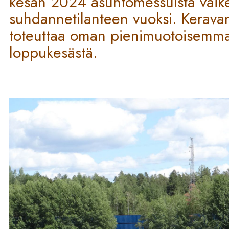
kesän 2024 asuntomessuista vaik
suhdannetilanteen vuoksi. Keravan
toteuttaa oman pienimuotoisemm
loppukesästä.