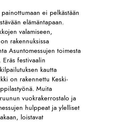
i painottumaan ei pelkästään
stävään elämäntapaan.
rkkojen valamiseen,
 on rakennuksissa
unta Asuntomessujen toimesta
Eräs festivaalin
ilpailutuksen kautta
iikki on rakennettu Keski-
pilastyönä. Muita
ruunun vuokrakerrostalo ja
essujen hulppeat ja ylelliset
akaan, loistavat