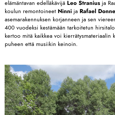
elämäntavan edelläkävijä
Leo Stranius
ja R
koulun remontoineet
Ninni
ja
Rafael Donne
asemarakennuksen korjanneen ja sen viereen
400 vuodeksi kestämään tarkoitetun hirsitalo
kertoo mitä kaikkea voi kierrätysmateriaalin k
puheen että musiikin keinoin.