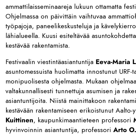
ammattilaisseminaareja lukuun ottamatta fest
Ohjelmassa on päivittäin vaihtuvaa ammattio
työpajoja, paneelikeskusteluja ja kävelykierr
lähialueella. Kuusi esiteltävää asuntokohdetta 
kestävää rakentamista.
Festivaalin viestintäasiantuntija
Eeva-Maria 
asuntomessuista huolimatta innostunut URF-t
monipuolisesta ohjelmasta. Mukaan ohjelmaan
valtakunnallisesti tunnettuja asumisen ja rake
asiantuntijoita. Niistä mainittakoon rakentami
kestävään rakentamiseen erikoistunut Aalto-y
Kuittinen
, kaupunkimaantieteen professori
hyvinvoinnin asiantuntija, professori
Arto O