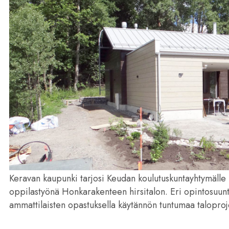
Keravan kaupunki tarjosi Keudan koulutuskuntayhtymälle
oppilastyönä Honkarakenteen hirsitalon. Eri opintosuunt
ammattilaisten opastuksella käytännön tuntumaa taloproje