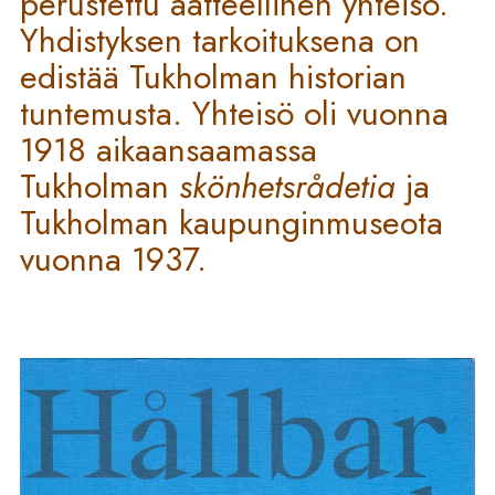
perustettu aatteellinen yhteisö.
Yhdistyksen tarkoituksena on
edistää Tukholman historian
tuntemusta. Yhteisö oli vuonna
1918 aikaansaamassa
Tukholman
skönhetsrådetia
ja
Tukholman kaupunginmuseota
vuonna 1937.