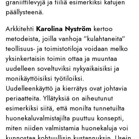
graniittilevyjä ja tiiliä esimerkiksi katujen
päällysteenä.
Arkkitehti
Karolina Nyström
kertoo
metodeista, joilla vanhoja ”kulahtaneita”
teollisuus- ja toimistotiloja voidaan melko
yksinkertaisin toimin ottaa ja muuntaa
uudelleen soveltuviksi nykyaikaisiksi ja
monikäyttöisiksi työtiloiksi.
Uudelleenkäyttö ja kierrätys ovat johtavia
periaatteita. Yllätyksiä on aiheutunut
esimerkiksi siitä, että monilta tunnetuilta
huonekaluvalmistajilta puuttuu konsepti,
miten niiden valmistamia huonekaluja voi
kunnostaa kohtuullisin kustannuksin. Usein