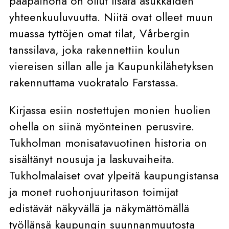
pääpainona on ollut lisätä asukkaiden
yhteenkuuluvuutta. Niitä ovat olleet muun
muassa tyttöjen omat tilat, Vårbergin
tanssilava, joka rakennettiin koulun
viereisen sillan alle ja Kaupunkilähetyksen
rakennuttama vuokratalo Farstassa.
Kirjassa esiin nostettujen monien huolien
ohella on siinä myönteinen perusvire.
Tukholman monisatavuotinen historia on
sisältänyt nousuja ja laskuvaiheita.
Tukholmalaiset ovat ylpeitä kaupungistansa
ja monet ruohonjuuritason toimijat
edistävät näkyvällä ja näkymättömällä
työllänsä kaupungin suunnanmuutosta