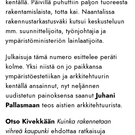
kentällä. Päivillä puhuttiin paljon tuoreesta
rakentamislaista, totta kai. Naantalissa
rakennustarkastusväki kutsui keskusteluun
mm. suunnittelijoita, työnjohtajia ja
ympäristöministeriön lainlaatijoita.
Julkaisuja tämä numero esittelee peräti
kolme. Yksi niistä on jo paikkansa
ympäristöestetiikan ja arkkitehtuurin
kentällä ansainnut, nyt neljännen
uudistetun painoksensa saanut
Juhani
Pallasmaan
teos aistien arkkitehtuurista.
Otso Kivekkään
Kuinka rakennetaan
vihreä kaupunki
ehdottaa ratkaisuja