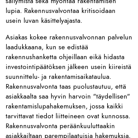
säilymistä sekä myöntää rakentamisen
lupia. Rakennusvalvontaa kritisoidaan
usein luvan käsittelyajasta.
Asiakas kokee rakennusvalvonnan palvelun
laadukkaana, kun se edistää
rakennushanketta ohjeillaan eikä hidasta
investointipäätöksen jälkeen usein kiireistä
suunnittelu- ja rakentamisaikataulua.
Rakennusvalvonta taas puolustautuu, että
asiakkaalta saa hyvin harvoin "täydellisen"
rakentamislupahakemuksen, jossa kaikki
tarvittavat tiedot liitteineen ovat kunnossa.
Rakennusvalvonta peräänkuuluttaakin
asiakkailtaan parempilaatuisia hakemuksia.