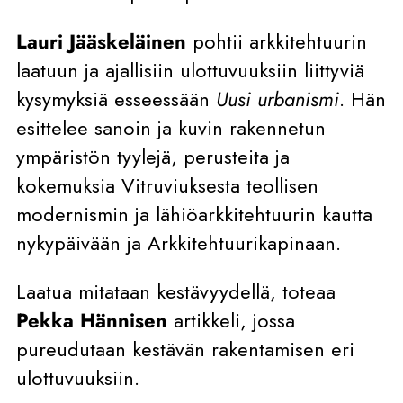
Lauri Jääskeläinen
pohtii arkkitehtuurin
laatuun ja ajallisiin ulottuvuuksiin liittyviä
kysymyksiä esseessään
Uusi urbanismi
. Hän
esittelee sanoin ja kuvin rakennetun
ympäristön tyylejä, perusteita ja
kokemuksia Vitruviuksesta teollisen
modernismin ja lähiöarkkitehtuurin kautta
nykypäivään ja Arkkitehtuurikapinaan.
Laatua mitataan kestävyydellä, toteaa
Pekka Hännisen
artikkeli, jossa
pureudutaan kestävän rakentamisen eri
ulottuvuuksiin.