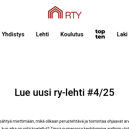
Yhdistys
Lehti
Koulutus
Laki
Lue uusi ry-lehti #4/25
ysähtyä miettimään, mikä olikaan perustehtävä ja toimintaa ohjaavat arv
, kun aika on niitä koetellut? Tässä numerossa keskitymme ajallisiin ulo