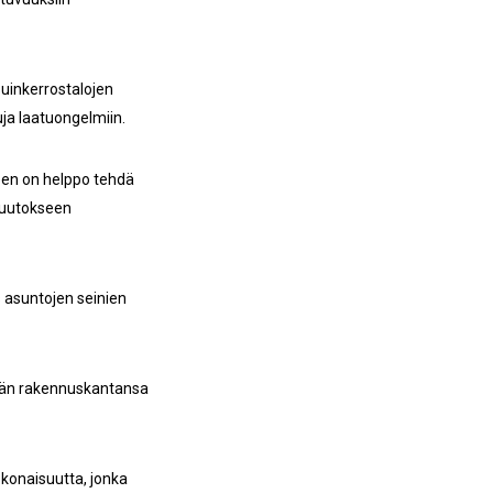
uinkerrostalojen
ja laatuongelmiin.
een on helppo tehdä
muutokseen
 asuntojen seinien
ämään rakennuskantansa
konaisuutta, jonka