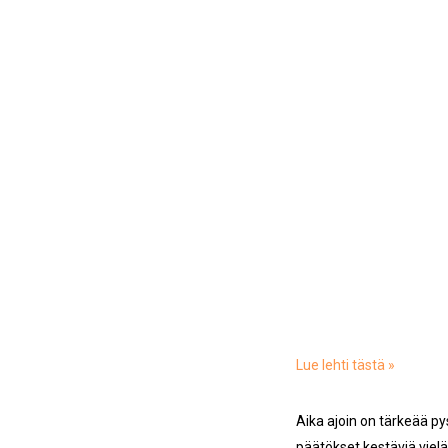
Lue lehti tästä »
Aika ajoin on tärkeää p
päätökset kestäviä vielä