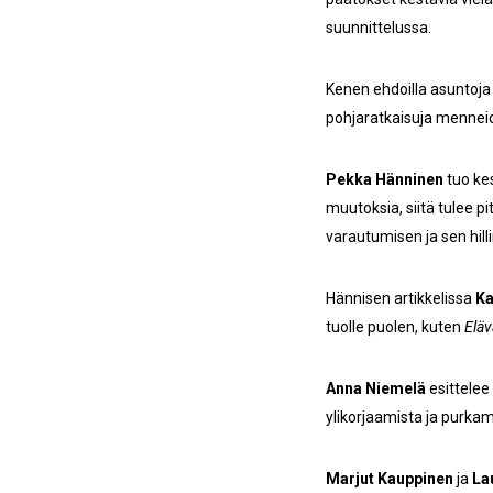
suunnittelussa.
Kenen ehdoilla asuntoja
pohjaratkaisuja mennei
Pekka Hänninen
tuo ke
muutoksia, siitä tulee 
varautumisen ja sen hill
Hännisen artikkelissa
Ka
tuolle puolen, kuten
Eläv
Anna Niemelä
esittelee
ylikorjaamista ja purkam
Marjut Kauppinen
ja
La