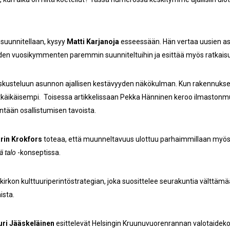
 suunnitellaan, kysyy
Matti Karjanoja
esseessään. Hän vertaa uusien as
den vuosikymmenten paremmin suunniteltuihin ja esittää myös ratkaisu
skusteluun asunnon ajallisen kestävyyden näkökulman. Kun rakennuks
pitkäikäisempi. Toisessa artikkelissaan Pekka Hänninen keroo ilmaston
intään osallistumisen tavoista.
rin Krokfors
toteaa, että muunneltavuus ulottuu parhaimmillaan myös
ä talo
-konseptissa.
 kirkon kulttuuriperintöstrategian, joka suosittelee seurakuntia vältt
ista.
uri Jääskeläinen
esittelevät Helsingin Kruunuvuorenrannan valotaideko