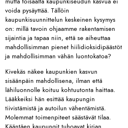
mutta toisaalta kaupunkiseudun kasvua ei
voida pysäyttää. Tällöin
kaupunkisuunnittelun keskeinen kysymys
on: millä tavoin ohjaamme rakentamisen
sijaintia ja tapaa niin, että se aiheuttaa
mahdollisimman pienet hiilidioksidipäästöt
ja mahdollisimman vähän luontokatoa?
Kivekäs näkee kaupunkien kasvun
sisäänpäin mahdollisena, ilman että
lähiluonnolle koituu kohtuutonta haittaa.
Lääkkeiksi hän esittää kaupungin
tiivistämistä ja autoilun vähentämistä.
Molemmat toimenpiteet säästävät tilaa.
Kääntäen kaupungit tuhoavat kirjan