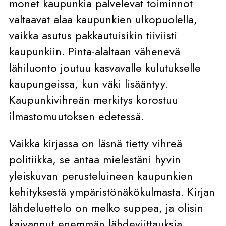
monet kaupunkia palvelevat toiminnot
valtaavat alaa kaupunkien ulkopuolella,
vaikka asutus pakkautuisikin tiiviisti
kaupunkiin. Pinta-alaltaan vähenevä
lähiluonto joutuu kasvavalle kulutukselle
kaupungeissa, kun väki lisääntyy.
Kaupunkivihreän merkitys korostuu
ilmastomuutoksen edetessä.
Vaikka kirjassa on läsnä tietty vihreä
politiikka, se antaa mielestäni hyvin
yleiskuvan perusteluineen kaupunkien
kehityksestä ympäristönäkökulmasta. Kirjan
lähdeluettelo on melko suppea, ja olisin
kaivannut enemmän lähdeviittauksia