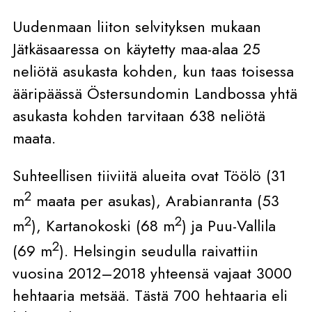
Uudenmaan liiton selvityksen mukaan
Jätkäsaaressa on käytetty maa-alaa 25
neliötä asukasta kohden, kun taas toisessa
ääripäässä Östersundomin Landbossa yhtä
asukasta kohden tarvitaan 638 neliötä
maata.
Suhteellisen tiiviitä alueita ovat Töölö (31
2
m
maata per asukas), Arabianranta (53
2
2
m
), Kartanokoski (68 m
) ja Puu-Vallila
2
(69 m
). Helsingin seudulla raivattiin
vuosina 2012–2018 yhteensä vajaat 3000
hehtaaria metsää. Tästä 700 hehtaaria eli