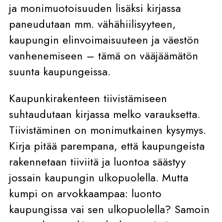
ja monimuotoisuuden lisäksi kirjassa
paneudutaan mm. vähähiilisyyteen,
kaupungin elinvoimaisuuteen ja väestön
vanhenemiseen – tämä on vääjäämätön
suunta kaupungeissa.
Kaupunkirakenteen tiivistämiseen
suhtaudutaan kirjassa melko varauksetta.
Tiivistäminen on monimutkainen kysymys.
Kirja pitää parempana, että kaupungeista
rakennetaan tiiviitä ja luontoa säästyy
jossain kaupungin ulkopuolella. Mutta
kumpi on arvokkaampaa: luonto
kaupungissa vai sen ulkopuolella? Samoin