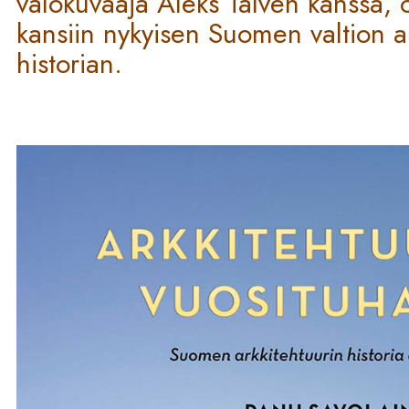
valokuvaaja Aleks Talven kanssa, 
kansiin nykyisen Suomen valtion a
historian.