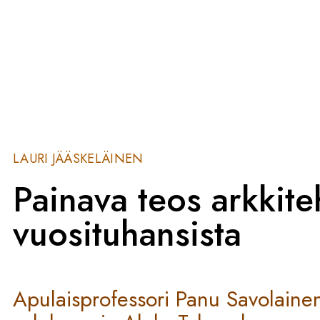
LAURI JÄÄSKELÄINEN
Painava teos arkkit
vuosituhansista
Apulaisprofessori Panu Savolaine