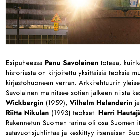
Esipuheessa
Panu Savolainen
toteaa, kuink
historiasta on kirjoitettu yksittäisiä teoksia
kirjastohuoneen verran. Arkkitehtuurin yleis
Savolainen mainitsee sotien jälkeen niistä k
Wickbergin
(1959),
Vilhelm Helanderin
j
Riitta Nikulan
(1993) teokset.
Harri Hautaj
Rakennetun Suomen tarina oli osa Suomen i
satavuotisjuhlintaa ja keskittyy itsenäisen S