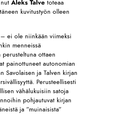
inut
Aleks Talve
toteaa
täneen kuvitustyön olleen
– ei ole niinkään viimeksi
nkin menneissä
 perusteltuna ottaen
vat painottuneet autonomian
än Savolaisen ja Talven kirjan
ivällisyyttä. Perusteellisesti
llisen vähälukuisiin satoja
linnoihin pohjautuvat kirjan
neistä ja ”muinaisista”