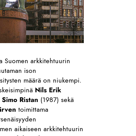
a Suomen arkkitehtuurin
 muutaman ison
esitysten määrä on niukempi.
eskeisimpinä
Nils Erik
a
Simo Ristan
(1987) sekä
ärven
toimittama
tsenäisyyden
uomen aikaiseen arkkitehtuurin