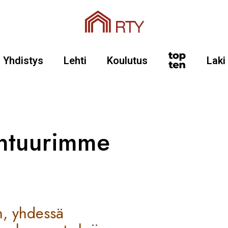
Yhdistys
Lehti
Koulutus
Laki
ehtuurimme
n, yhdessä