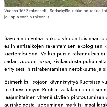
Vuonna 1689 rakennettu Sodankylän kirkko on keskiaikais
ja Lapin vanhin rakennus.
Savolainen vetää lankoja yhteen toisinaan po
esiin entisaikojen rakentamisen ekologisen 
kiertotalouden. Vaikka puisia rakennuksia e
sadan vuoden takaa, kivikaudesta puhumatta
erityisesti hirsirakentamisen nerokkuutta ja sii
Esimerkiksi isojaon käynnistyttyä Ruotsissa v
ulottuessa myös Ruotsin valtakunnan itäisee
laajamittainen yhtenäiskylien pirstoutumisen a
aurinkojaosta luopuminen merkitsi maatilarake