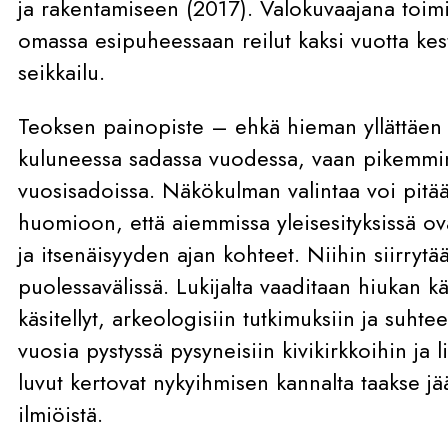
ja rakentamiseen (2017). Valokuvaajana toim
omassa esipuheessaan reilut kaksi vuotta kes
seikkailu.
Teoksen painopiste – ehkä hieman yllättäen 
kuluneessa sadassa vuodessa, vaan pikemmi
vuosisadoissa. Näkökulman valintaa voi pitää
huomioon, että aiemmissa yleisesityksissä o
ja itsenäisyyden ajan kohteet. Niihin siirrytä
puolessavälissä. Lukijalta vaaditaan hiukan kärs
käsitellyt, arkeologisiin tutkimuksiin ja suhtee
vuosia pystyssä pysyneisiin kivikirkkoihin ja 
luvut kertovat nykyihmisen kannalta taakse jää
ilmiöistä.