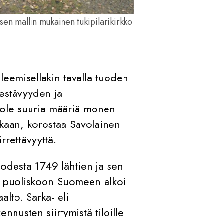
en mallin mukainen tukipilarikirkko
leemisellakin tavalla tuoden
kestävyyden ja
i ole suuria määriä monen
kaan, korostaa Savolainen
rrettävyyttä.
uodesta 1749 lähtien ja sen
n puoliskoon Suomeen alkoi
alto. Sarka- eli
nnusten siirtymistä tiloille